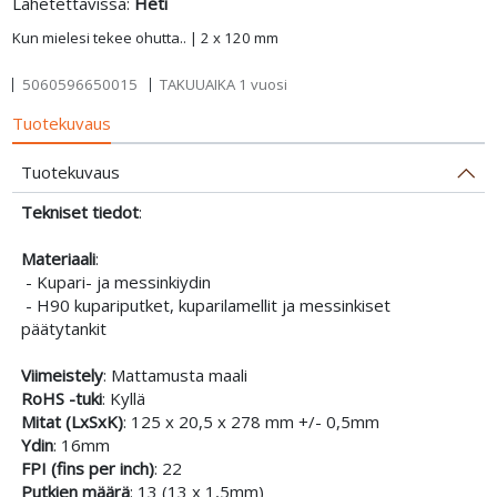
Lähetettävissä:
Heti
Kun mielesi tekee ohutta.. | 2 x 120 mm
5060596650015
TAKUUAIKA 1 vuosi
Tuotekuvaus
Tuotekuvaus
Tekniset tiedot
:
Materiaali
:
- Kupari- ja messinkiydin
- H90 kupariputket, kuparilamellit ja messinkiset
päätytankit
Viimeistely
: Mattamusta maali
RoHS -tuki
: Kyllä
Mitat (LxSxK)
: 125 x 20,5 x 278 mm +/- 0,5mm
Ydin
: 16mm
FPI (fins per inch)
: 22
Putkien määrä
: 13 (13 x 1,5mm)