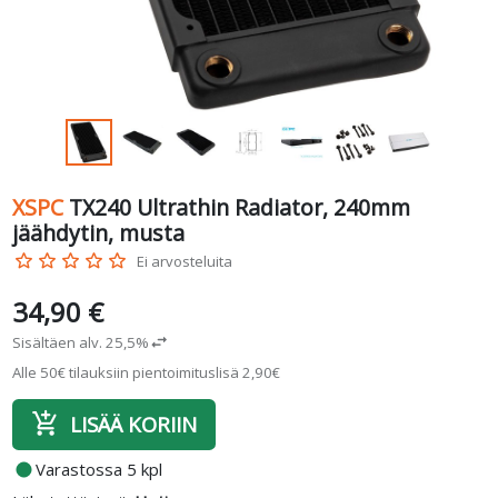
XSPC
TX240 Ultrathin Radiator, 240mm
jäähdytin, musta
star_border
star_border
star_border
star_border
star_border
Ei arvosteluita
34,90 €
Sisältäen alv. 25,5%
swap_horiz
Alle 50€ tilauksiin pientoimituslisä 2,90€
add_shopping_cart
LISÄÄ KORIIN
fiber_manual_record
Varastossa 5 kpl