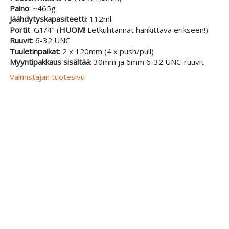
Paino
: ~465g
Jäähdytyskapasiteetti
: 112ml
Portit
: G1/4" (
HUOM!
Letkuliitännät hankittava erikseen!)
Ruuvit
: 6-32 UNC
Tuuletinpaikat
: 2 x 120mm (4 x push/pull)
Myyntipakkaus sisältää
: 30mm ja 6mm 6-32 UNC-ruuvit
Valmistajan tuotesivu