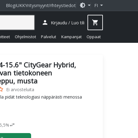
brightness_medium
Blogi
UKK
Yritysmyynti
Yhteystiedot
FI
person
shopping_cart
Kirjaudu / Luo tili
otteet
Ohjelmistot
Palvelut
Kampanjat
Oppaat
4-15.6" CityGear Hybrid,
van tietokoneen
eppu, musta
_border
Ei arvosteluita
la pidät teknologiasi näppärästi menossa
swap_horiz
25,5%