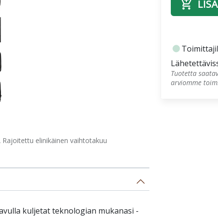
add_shopping_cart
LISÄ
fiber_manual_record
Toimittaji
Lähetettävis
Tuotetta saatav
arviomme toimi
ajoitettu elinikäinen vaihtotakuu
vulla kuljetat teknologian mukanasi -