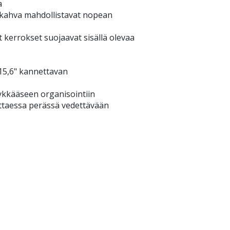
a
ä kahva mahdollistavat nopean
kerrokset suojaavat sisällä olevaa
 15,6" kannettavan
lykkääseen organisointiin
vittaessa perässä vedettävään