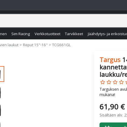
inen
Sim Racing
Verkkotuotteet
Tarvikkeet
Jäähdytys- ja erikoistu
vien laukut
Reput 15"-16"
TCG661GL
Targus
1
kannetta
laukku/r
star_border
star_border
star_border
star_border
star
Targuksen avul
mukana!
61,90 €
Sisältäen alv. 