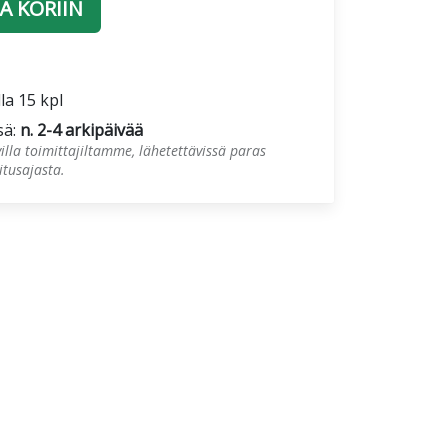
Ä KORIIN
lla 15 kpl
sä:
n. 2-4 arkipäivää
illa toimittajiltamme, lähetettävissä paras
tusajasta.