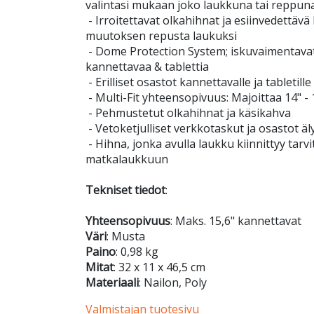
valintasi mukaan joko laukkuna tai reppun
- Irroitettavat olkahihnat ja esiinvedettäv
muutoksen repusta laukuksi
- Dome Protection System; iskuvaimentavat 
kannettavaa & tablettia
- Erilliset osastot kannettavalle ja tabletille
- Multi-Fit yhteensopivuus: Majoittaa 14" -
- Pehmustetut olkahihnat ja käsikahva
- Vetoketjulliset verkkotaskut ja osastot ä
- Hihna, jonka avulla laukku kiinnittyy tar
matkalaukkuun
Tekniset tiedot
:
Yhteensopivuus
: Maks. 15,6" kannettavat
Väri
: Musta
Paino
: 0,98 kg
Mitat
: 32 x 11 x 46,5 cm
Materiaali
: Nailon, Poly
Valmistajan tuotesivu