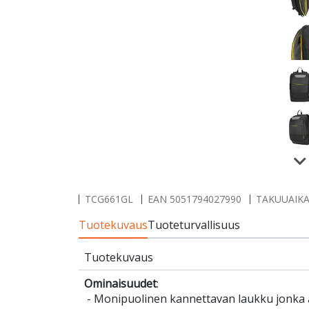
TCG661GL
EAN
5051794027990
TAKUUAIKA R
Tuotekuvaus
Tuoteturvallisuus
Tuotekuvaus
Ominaisuudet
:
- Monipuolinen kannettavan laukku jonka a