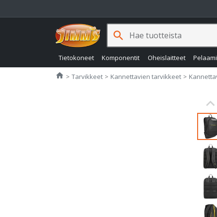
search
Tietokoneet
Komponentit
Oheislaitteet
Pelaam
Jimms.fi
home
Tarvikkeet
Kannettavien tarvikkeet
Kannetta