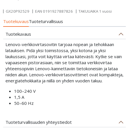
GX20P92529
EAN
0191927887826
TAKUUAIKA 1 vuosi
Tuotekuvaus
Tuoteturvallisuus
Tuotekuvaus
Lenovo-verkkovirtasovitin tarjoaa nopean ja tehokkaan
latauksen. Pidä yksi toimistossa, yksi kotona ja yksi
laukussasi, jotta voit käyttää virtaa kätevästi. Kytke se vain
vapaaseen pistorasiaan, niin se toimittaa verkkovirtaa
yhteensopiviin Lenovo-kannettaviin tietokoneisiin ja lataa
niiden akun. Lenovo-verkkovirtasovittimet ovat kompakteja,
energiatehokkaita ja niillä on yhden vuoden takuu.
100–240 V
1,5 A
50–60 Hz
Tuoteturvallisuuden yhteystiedot