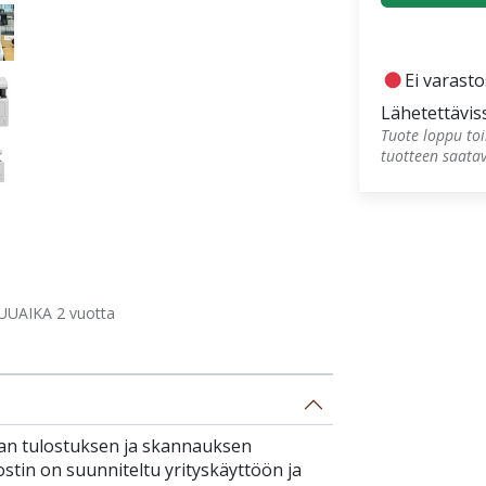
fiber_manual_record
Ei varast
Lähetettävis
Tuote loppu toi
tuotteen saata
UUAIKA 2 vuotta
aan tulostuksen ja skannauksen
ostin on suunniteltu yrityskäyttöön ja