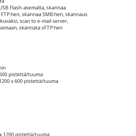
tä
USB Flash-asemalta, skannaa
a FTP:hen, skannaa SMB:hen, skannaus
uvaksi, scan to e-mail server,
semaan, skannata sFTP:hen
min
 600 pistettä/tuuma
1200 x 600 pistettä/tuuma
x 1200 pistettä/tuuma