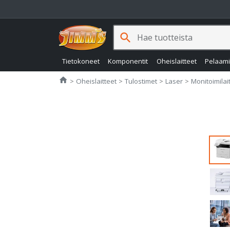
search
Tietokoneet
Komponentit
Oheislaitteet
Pelaam
Jimms.fi
home
Oheislaitteet
Tulostimet
Laser
Monitoimilai