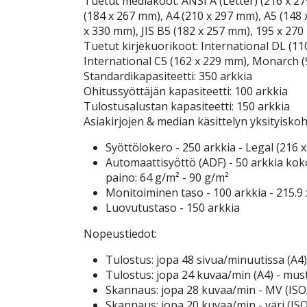
Tuetut mediakoot: ANSI A (Letter) (216 x 27
(184 x 267 mm), A4 (210 x 297 mm), A5 (148 
x 330 mm), JIS B5 (182 x 257 mm), 195 x 27
Tuetut kirjekuorikoot: International DL (1
International C5 (162 x 229 mm), Monarch (
Standardikapasiteetti: 350 arkkia
Ohitussyöttäjän kapasiteetti: 100 arkkia
Tulostusalustan kapasiteetti: 150 arkkia
Asiakirjojen & median käsittelyn yksityisko
Syöttölokero - 250 arkkia - Legal (216 
Automaattisyöttö (ADF) - 50 arkkia kok
paino: 64 g/m² - 90 g/m²
Monitoiminen taso - 100 arkkia - 215.9
Luovutustaso - 150 arkkia
Nopeustiedot:
Tulostus: jopa 48 sivua/minuutissa (A4
Tulostus: jopa 24 kuvaa/min (A4) - mu
Skannaus: jopa 28 kuvaa/min - MV (ISO
Skannaus: jopa 20 kuvaa/min - väri (IS