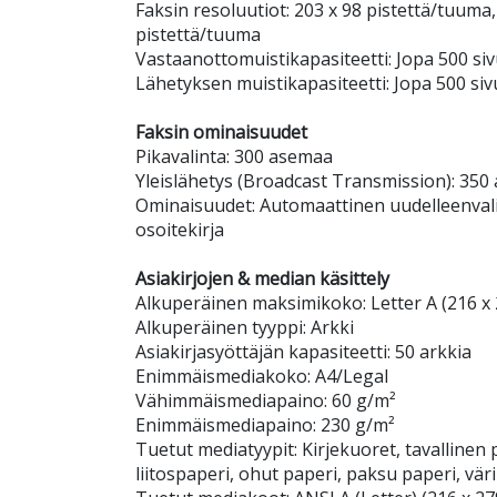
Faksin resoluutiot: 203 x 98 pistettä/tuuma
pistettä/tuuma
Vastaanottomuistikapasiteetti: Jopa 500 si
Lähetyksen muistikapasiteetti: Jopa 500 siv
Faksin ominaisuudet
Pikavalinta: 300 asemaa
Yleislähetys (Broadcast Transmission): 35
Ominaisuudet: Automaattinen uudelleenvali
osoitekirja
Asiakirjojen & median käsittely
Alkuperäinen maksimikoko: Letter A (216 x
Alkuperäinen tyyppi: Arkki
Asiakirjasyöttäjän kapasiteetti: 50 arkkia
Enimmäismediakoko: A4/Legal
Vähimmäismediapaino: 60 g/m²
Enimmäismediapaino: 230 g/m²
Tuetut mediatyypit: Kirjekuoret, tavallinen p
liitospaperi, ohut paperi, paksu paperi, vär