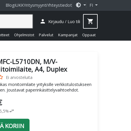
brightness_medium
Blogi
UKK
Yritysmyynti
Yhteystiedot
FI
person
shopping_cart
Kirjaudu / Luo tili
otteet
Ohjelmistot
Palvelut
Kampanjat
Oppaat
MFC-L5710DN, M/V-
toimilaite, A4, Duplex
_border
Ei arvosteluita
kas monitoimilaite yrityksille verkkotulostukseen
en. Joustavat paperinkäsittelyvaihtoehdot.
€
swap_horiz
25,5%
Ä KORIIN