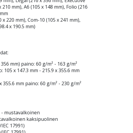
9 mm), Legal (216 x 356 mm), Executive
x 210 mm), A6 (105 x 148 mm), Folio (216
0 mm
10 x 220 mm), Com-10 (105 x 241 mm),
98.4 x 190.5 mm)
hdat:
x 356 mm) paino: 60 g/m² - 163 g/m²
o: 105 x 147.3 mm - 215.9 x 355.6 mm
 x 355.6 mm paino: 60 g/m² - 230 g/m²
) - mustavalkoinen
stavalkoinen kaksipuolinen
/IEC 17991)
O/IEC 17991)