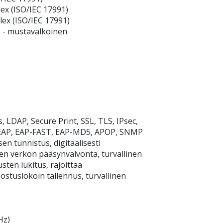
ex (ISO/IEC 17991)
lex (ISO/IEC 17991)
) - mustavalkoinen
 LDAP, Secure Print, SSL, TLS, IPsec,
 PEAP, EAP-FAST, EAP-MD5, APOP, SNMP
n tunnistus, digitaalisesti
inen verkon pääsynvalvonta, turvallinen
sten lukitus, rajoittaa
lostuslokoin tallennus, turvallinen
Hz)