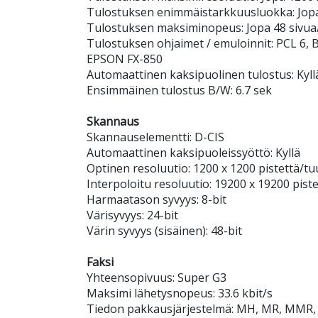
Tulostuksen enimmäistarkkuusluokka: Jopa
Tulostuksen maksiminopeus: Jopa 48 sivua
Tulostuksen ohjaimet / emuloinnit: PCL 6, B
EPSON FX-850
Automaattinen kaksipuolinen tulostus: Kyll
Ensimmäinen tulostus B/W: 6.7 sek
Skannaus
Skannauselementti: D-CIS
Automaattinen kaksipuoleissyöttö: Kyllä
Optinen resoluutio: 1200 x 1200 pistettä/t
Interpoloitu resoluutio: 19200 x 19200 pis
Harmaatason syvyys: 8-bit
Värisyvyys: 24-bit
Värin syvyys (sisäinen): 48-bit
Faksi
Yhteensopivuus: Super G3
Maksimi lähetysnopeus: 33.6 kbit/s
Tiedon pakkausjärjestelmä: MH, MR, MMR,