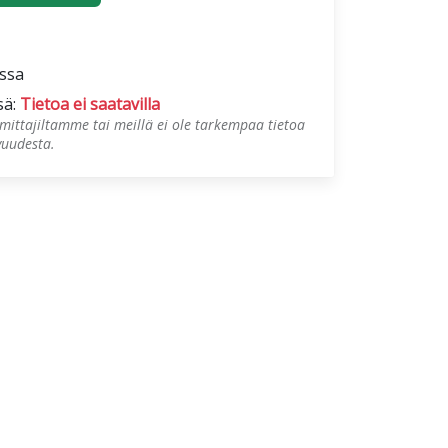
ossa
sä:
Tietoa ei saatavilla
mittajiltamme tai meillä ei ole tarkempaa tietoa
vuudesta.