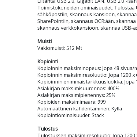
Liitäntä: USB 2.0, Gigabit LAN, USB 2.0 -isän
Toimistokoneiden ominaisuudet: Tulostaa 
sähköpostiin, skannaus kansioon, skanna
SharePointiin, skannaus OCR:ään, skannaa k
skannaus verkkokansioon, skannaa USB-a
Muisti
Vakiomuisti: 512 Mt
Kopiointi
Kopioinnin maksiminopeus: Jopa 48 sivua/
Kopioinnin maksimiresoluutio: Jopa 1200 x
Kopioinnin enimmäistarkkuusluokka: Jopa 
Asiakirjan maksimisuurennos: 400%
Asiakirjan maksimipienennys: 25%
Kopioiden maksimimäärä: 999
Automaattinen kahdentaminen: Kyllä
Kopiointiominaisuudet: Stack
Tulostus
Tulostuksen maksimiresoluutio: Jopa 1200 