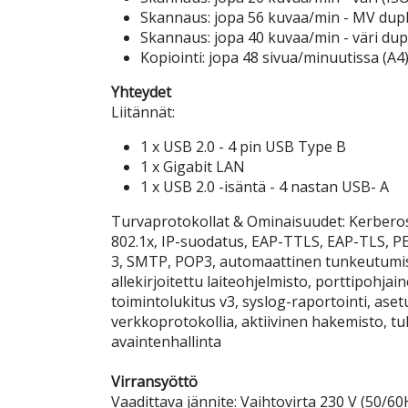
Skannaus: jopa 56 kuvaa/min - MV dupl
Skannaus: jopa 40 kuvaa/min - väri dup
Kopiointi: jopa 48 sivua/minuutissa (A4
Yhteydet
Liitännät:
1 x USB 2.0 - 4 pin USB Type B
1 x Gigabit LAN
1 x USB 2.0 -isäntä - 4 nastan USB- A
Turvaprotokollat & Ominaisuudet: Kerberos,
802.1x, IP-suodatus, EAP-TTLS, EAP-TLS,
3, SMTP, POP3, automaattinen tunkeutumise
allekirjoitettu laiteohjelmisto, porttipohja
toimintolukitus v3, syslog-raportointi, asetu
verkkoprotokollia, aktiivinen hakemisto, tu
avaintenhallinta
Virransyöttö
Vaadittava jännite: Vaihtovirta 230 V (50/60