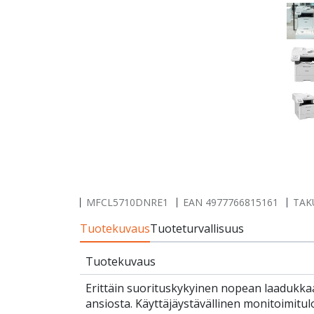
MFCL5710DNRE1
EAN
4977766815161
TAK
Tuotekuvaus
Tuoteturvallisuus
Tuotekuvaus
Erittäin suorituskykyinen nopean laadukk
ansiosta. Käyttäjäystävällinen monitoimitul