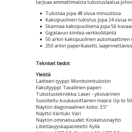
tarjoaa ammattimaista tulostuslaatua johon 
Tulostaa jopa 48 sivua minuutissa
Kaksipuolinen tulostus jopa 24 sivua m
Skannaa kaksipuolisena jopa 56 kuvaa
Gigatavun kiinteä verkkoliitäntä
50 arkin kaksipuolinen automaattinen 
250 arkin paperikasetti, laajennettaviss
Tekniset tiedot
:
Yleistä
Laitteen tyyppi: Monitoimitulostin
Faksityyppi: Tavallinen paperi
Tulostustekniikka: Laser - yksivärinen
Suositeltu kuukausittainen määrä: Up to 5
Näytön diagonaalinen koko: 3.5"
Näyttö Värituki: Väri
Näytön ominaisuudet: Kosketusnäyttö
Liitettävyyskapasiteetti: Kyllä