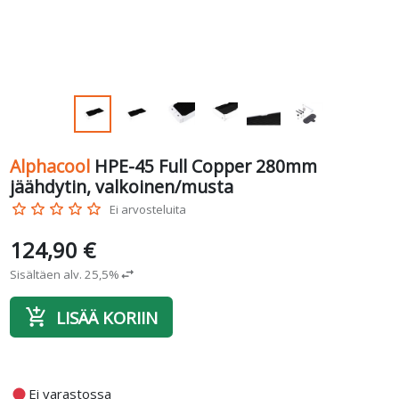
Alphacool
HPE-45 Full Copper 280mm
jäähdytin, valkoinen/musta
star_border
star_border
star_border
star_border
star_border
Ei arvosteluita
124,90 €
Sisältäen alv. 25,5%
swap_horiz
add_shopping_cart
LISÄÄ KORIIN
fiber_manual_record
Ei varastossa