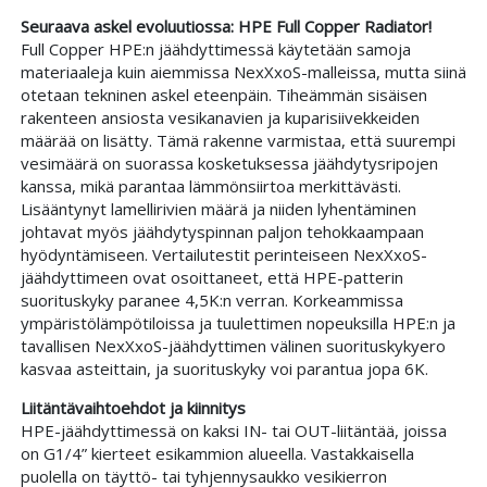
Seuraava askel evoluutiossa: HPE Full Copper Radiator!
Full Copper HPE:n jäähdyttimessä käytetään samoja
materiaaleja kuin aiemmissa NexXxoS-malleissa, mutta siinä
otetaan tekninen askel eteenpäin. Tiheämmän sisäisen
rakenteen ansiosta vesikanavien ja kuparisiivekkeiden
määrää on lisätty. Tämä rakenne varmistaa, että suurempi
vesimäärä on suorassa kosketuksessa jäähdytysripojen
kanssa, mikä parantaa lämmönsiirtoa merkittävästi.
Lisääntynyt lamellirivien määrä ja niiden lyhentäminen
johtavat myös jäähdytyspinnan paljon tehokkaampaan
hyödyntämiseen. Vertailutestit perinteiseen NexXxoS-
jäähdyttimeen ovat osoittaneet, että HPE-patterin
suorituskyky paranee 4,5K:n verran. Korkeammissa
ympäristölämpötiloissa ja tuulettimen nopeuksilla HPE:n ja
tavallisen NexXxoS-jäähdyttimen välinen suorituskykyero
kasvaa asteittain, ja suorituskyky voi parantua jopa 6K.
Liitäntävaihtoehdot ja kiinnitys
HPE-jäähdyttimessä on kaksi IN- tai OUT-liitäntää, joissa
on G1/4” kierteet esikammion alueella. Vastakkaisella
puolella on täyttö- tai tyhjennysaukko vesikierron