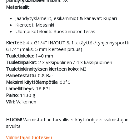
Jäähdytyskanavien määrä
: 28
Materiaalit
:
Jäähdytyslamellit, esikammiot & kanavat: Kupari
Kierteet: Messinki
Ulompi kotelointi: Ruostumaton teräs
Kierteet
: 4 x G1/4" IN/OUT & 1 x täyttö-/tyhjennysportti
G1/4" (maks. 5 mm kierteen pituus)
Tuuletinkoko
: 140 mm
Tuuletinpaikat
: 2 x yksipuolinen / 4 x kaksipuolinen
Tuuletinkiinnityksen kierteen koko
: M3
Painetestattu
: 0,8 Bar
Maksimi käyttölämpötila
: 60°C
Lamellitiheys
: 16 FPI
Paino
: 1130 g
Väri
: Valkoinen
HUOM!
Varmistathan turvalliset käyttöohjeet valmistajan
sivuilta!
Valmistajan tuotesivu