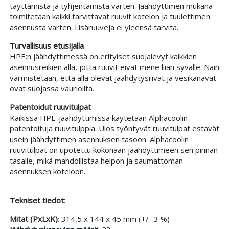
täyttämistä ja tyhjentämistä varten. Jäähdyttimen mukana
toimitetaan kaikki tarvittavat ruuvit kotelon ja tuulettimen
asennusta varten. Lisäruuveja ei yleensä tarvita.
Turvallisuus etusijalla
HPE:n jäähdyttimessä on erityiset suojalevyt kaikkien
asennusreikien alla, jotta ruuvit eivät mene liian syvälle. Näin
varmistetaan, että alla olevat jäähdytysrivat ja vesikanavat
ovat suojassa vaurioilta.
Patentoidut ruuvitulpat
Kaikissa HPE-jäähdyttimissä käytetään Alphacoolin
patentoituja ruuvitulppia. Ulos työntyvät ruuvitulpat estävät
usein jäähdyttimen asennuksen tasoon. Alphacoolin
ruuvitulpat on upotettu kokonaan jäähdyttimeen sen pinnan
tasalle, mikä mahdollistaa helpon ja saumattoman
asennuksen koteloon.
Tekniset tiedot
:
Mitat (PxLxK)
: 314,5 x 144 x 45 mm (+/- 3 %)