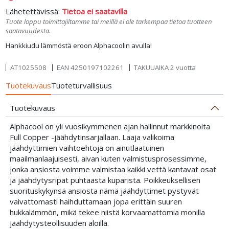
Lähetettävissä:
Tietoa ei saatavilla
Tuote loppu toimittajiltamme tai meillä ei ole tarkempaa tietoa tuotteen
saatavuudesta.
Hankkiudu lämmöstä eroon Alphacoolin avulla!
AT1025508
EAN
4250197102261
TAKUUAIKA 2 vuotta
Tuotekuvaus
Tuoteturvallisuus
Tuotekuvaus
Alphacool on yli vuosikymmenen ajan hallinnut markkinoita
Full Copper -jäähdytinsarjallaan. Laaja valikoima
jäähdyttimien vaihtoehtoja on ainutlaatuinen
maailmanlaajuisesti, aivan kuten valmistusprosessimme,
jonka ansiosta voimme valmistaa kaikki vettä kantavat osat
ja jäähdytysripat puhtaasta kuparista. Poikkeuksellisen
suorituskykynsä ansiosta nämä jäähdyttimet pystyvät
vaivattomasti haihduttamaan jopa erittäin suuren
hukkalämmön, mikä tekee niistä korvaamattomia monilla
jäähdytysteollisuuden aloilla.