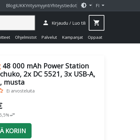
brightness_medium
Blogi
UKK
Yritysmyynti
Yhteystiedot
FI
person
shopping_cart
Kirjaudu / Luo tili
otteet
Ohjelmistot
Palvelut
Kampanjat
Oppaat
g
48 000 mAh Power Station
Schuko, 2x DC 5521, 3x USB-A,
, musta
_border
Ei arvosteluita
€
swap_horiz
25,5%
Ä KORIIN