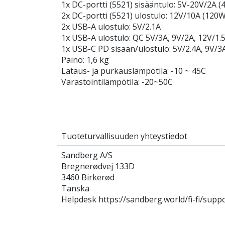
1x DC-portti (5521) sisääntulo: 5V-20V/2A 
2x DC-portti (5521) ulostulo: 12V/10A (120
2x USB-A ulostulo: 5V/2.1A
1x USB-A ulostulo: QC 5V/3A, 9V/2A, 12V/1.
1x USB-C PD sisään/ulostulo: 5V/2.4A, 9V/3
Paino: 1,6 kg
Lataus- ja purkauslämpötila: -10 ~ 45C
Varastointilämpötila: -20~50C
Tuoteturvallisuuden yhteystiedot
Sandberg A/S
Bregnerødvej 133D
3460 Birkerød
Tanska
Helpdesk https://sandberg.world/fi-fi/supp