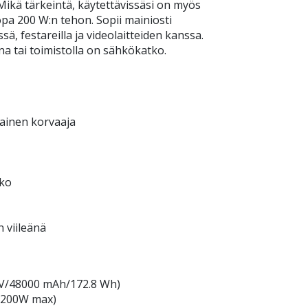
i. Mikä tärkeintä, käytettävissäsi on myös
jopa 200 W:n tehon. Sopii mainiosti
ssä, festareilla ja videolaitteiden kanssa.
a tai toimistolla on sähkökatko.
jainen korvaaja
uko
n viileänä
.6V/48000 mAh/172.8 Wh)
 (200W max)