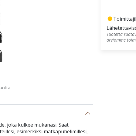
fiber_manual_record
Toimittajil
Lähetettävis
Tuotetta saatav
arviomme toimi
uotta
de, joka kulkee mukanasi. Saat
tteillesi, esimerkiksi matkapuhelimillesi,