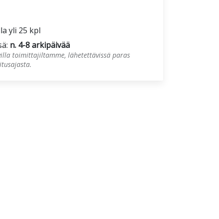
la yli 25 kpl
sä:
n. 4-8 arkipäivää
illa toimittajiltamme, lähetettävissä paras
tusajasta.