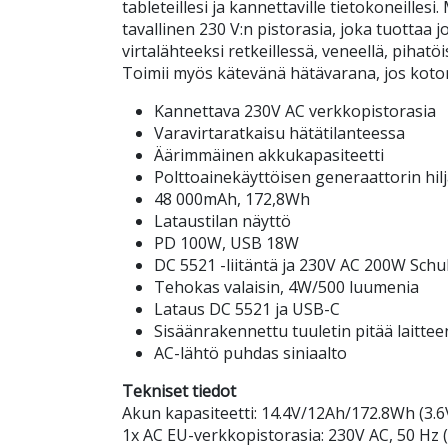
tableteillesi ja kannettaville tietokoneilles
tavallinen 230 V:n pistorasia, joka tuottaa 
virtalähteeksi retkeillessä, veneellä, pihatöi
Toimii myös kätevänä hätävarana, jos koton
Kannettava 230V AC verkkopistorasia
Varavirtaratkaisu hätätilanteessa
Äärimmäinen akkukapasiteetti
Polttoainekäyttöisen generaattorin hil
48 000mAh, 172,8Wh
Lataustilan näyttö
PD 100W, USB 18W
DC 5521 -liitäntä ja 230V AC 200W Sch
Tehokas valaisin, 4W/500 luumenia
Lataus DC 5521 ja USB-C
Sisäänrakennettu tuuletin pitää laittee
AC-lähtö puhdas siniaalto
Tekniset tiedot
Akun kapasiteetti: 14.4V/12Ah/172.8Wh (3
1x AC EU-verkkopistorasia: 230V AC, 50 Hz