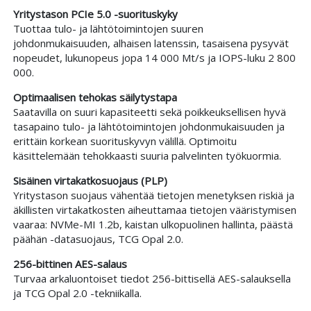
Yritystason PCIe 5.0 -suorituskyky
Tuottaa tulo- ja lähtötoimintojen suuren
johdonmukaisuuden, alhaisen latenssin, tasaisena pysyvät
nopeudet, lukunopeus jopa 14 000 Mt/s ja IOPS-luku 2 800
000.
Optimaalisen tehokas säilytystapa
Saatavilla on suuri kapasiteetti sekä poikkeuksellisen hyvä
tasapaino tulo- ja lähtötoimintojen johdonmukaisuuden ja
erittäin korkean suorituskyvyn välillä. Optimoitu
käsittelemään tehokkaasti suuria palvelinten työkuormia.
Sisäinen virtakatkosuojaus (PLP)
Yritystason suojaus vähentää tietojen menetyksen riskiä ja
äkillisten virtakatkosten aiheuttamaa tietojen vääristymisen
vaaraa: NVMe-MI 1.2b, kaistan ulkopuolinen hallinta, päästä
päähän -datasuojaus, TCG Opal 2.0.
256-bittinen AES-salaus
Turvaa arkaluontoiset tiedot 256-bittisellä AES-salauksella
ja TCG Opal 2.0 -tekniikalla.