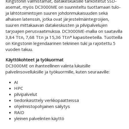
Kingstonin valmistamat, datakeskuksille tarkoitetut SSD-
asemat, myös DC3000ME on suunniteltu tuottamaan tulo-
ja lähtötoimintojen suuren johdonmukaisuuden sekä
alhaisen latenssin, jotka ovat järjestelmäintegroijien,
suuren mittakaavan datakeskusten ja pilvipalvelujen
tarjoajien perusvaatimuksia. DC3000ME-mallia on saatavilla
3,84 Tt:n, 7,68 Tt:n ja 15,36 Tt:n* kapasiteeteilla. Tuotteilla
on Kingstonin legendaarinen tekninen tuki ja rajoitettu 5
vuoden takuu.
Käyttökohteet ja työkuormat
DC3000ME on ihanteellinen valinta lukuisille
palvelinsovelluksille ja työkuormille, kuten seuraaville:
AI
HPC
pilvipalvelut
tiedonkäsittely verkkopäätteissä
ohjelmistopohjainen säilytys
RAID
yleinen palvelinten käyttö