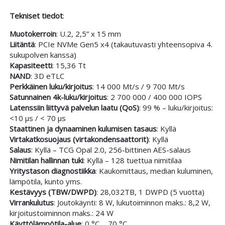
Tekniset tiedot
:
Muotokerroin
: U.2, 2,5” x 15 mm
Liitäntä
: PCIe NVMe Gen5 x4 (takautuvasti yhteensopiva 4.
sukupolven kanssa)
Kapasiteetti
: 15,36 Tt
NAND
: 3D eTLC
Perkkäinen luku/kirjoitus
: 14 000 Mt/s / 9 700 Mt/s
Satunnainen 4k-luku/kirjoitus
: 2 700 000 / 400 000 IOPS
Latenssiin liittyvä palvelun laatu (QoS)
: 99 % – luku/kirjoitus:
<10 µs / < 70 µs
Staattinen ja dynaaminen kulumisen tasaus
: Kyllä
Virtakatkosuojaus (virtakondensaattorit)
: Kyllä
Salaus
: Kyllä – TCG Opal 2.0, 256-bittinen AES-salaus
Nimitilan hallinnan tuki
: Kyllä – 128 tuettua nimitilaa
Yritystason diagnostiikka
: Kaukomittaus, median kuluminen,
lämpötila, kunto yms.
Kestävyys (TBW/DWPD)
: 28,032TB, 1 DWPD (5 vuotta)
Virrankulutus
: Joutokäynti: 8 W, lukutoiminnon maks.: 8,2 W,
kirjoitustoiminnon maks.: 24 W
Käyttölämpötila-alue
: 0 °C ... 70 °C