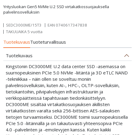
Yritysluokan Gen5 NVMe U.2 SSD virtakatkossuojauksella
palvelinsovelluksiin
SEDC3000ME/15T3
EAN
0740617347838
TAKUUAIKA 5 vuotta
Tuotekuvaus
Tuoteturvallisuus
Tuotekuvaus
Kingstonin DC3000ME U.2 data center SSD -asemassa on
suurnopeuksinen PCIe 5.0 NVMe -liitäntä ja 3D eTLC NAND
-tekniikkaa – näin ollen se soveltuu moniin
palvelinsovelluksiin, kuten AI-, HPC-, OLTP-sovelluksiin,
tietokantoihin, pilvipalvelujen infrastruktuuriin ja
verkkopäätteissä tapahtuvaan tiedonkäsittelyyn.
DC3000ME sisältää virtakatkosuojauksen äkillisten
virtakatkosten varalta sekä 256-bittisen AES-salauksen
tietojen turvaamiseksi. DC3000ME toimii suurnopeuksisella
PCIe 5.0 -liitännällä ja on takautuvasti yhteensopiva PCIe
4.0 -palvelinten ja -emolevyjen kanssa. Kuten kaikki