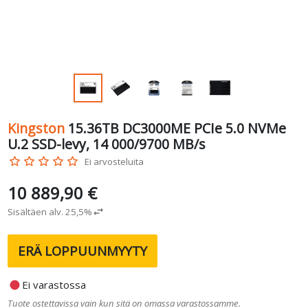
Kingston
15.36TB DC3000ME PCIe 5.0 NVMe
U.2 SSD-levy, 14 000/9700 MB/s
star_border
star_border
star_border
star_border
star_border
Ei arvosteluita
10 889,90 €
Sisältäen alv. 25,5%
swap_horiz
ERÄ LOPPUUNMYYTY
fiber_manual_record
Ei varastossa
Tuote ostettavissa vain kun sitä on omassa varastossamme.