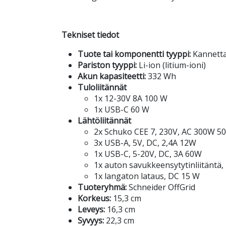
Tekniset tiedot
Tuote tai komponentti tyyppi:
Kannetta
Pariston tyyppi:
Li-ion (litium-ioni)
Akun kapasiteetti:
332 Wh
Tuloliitännät
1x 12-30V 8A 100 W
1x USB-C 60 W
Lähtöliitännät
2x Schuko CEE 7, 230V, AC 300W 50 
3x USB-A, 5V, DC, 2,4A 12W
1x USB-C, 5-20V, DC, 3A 60W
1x auton savukkeensytytinliitäntä,
1x langaton lataus, DC 15 W
Tuoteryhmä:
Schneider OffGrid
Korkeus:
15,3 cm
Leveys:
16,3 cm
Syvyys:
22,3 cm