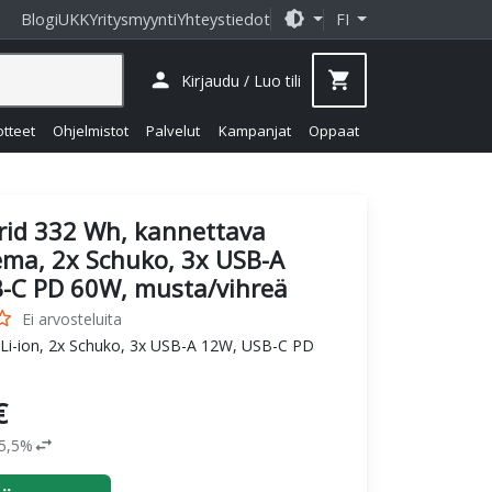
brightness_medium
Blogi
UKK
Yritysmyynti
Yhteystiedot
FI
person
shopping_cart
Kirjaudu / Luo tili
otteet
Ohjelmistot
Palvelut
Kampanjat
Oppaat
rid 332 Wh, kannettava
ma, 2x Schuko, 3x USB-A
-C PD 60W, musta/vihreä
_border
Ei arvosteluita
 Li-ion, 2x Schuko, 3x USB-A 12W, USB-C PD
€
swap_horiz
25,5%