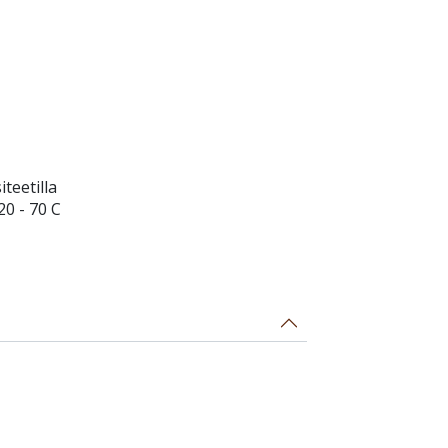
teetilla
20 - 70 C