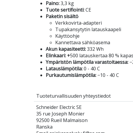
Paino:
3,3 kg
Tuote sertifiointi:
CE
Paketin sisältö
Verkkovirta-adapteri
Tupakansytytin latauskaapeli
Käyttöohje
Kannettava sähköasema
Akun kapasiteetti:
332 Wh
Elinkaari: +
500 latauskertaa 80 % kapasi
Ympäristön lämpötila varastoitaessa:
−
Latauslämpötila:
0 - 40 C
Purkautumislämpötila:
−10 - 40 C
Tuoteturvallisuuden yhteystiedot
Schneider Electric SE
35 rue Joseph Monier
92500 Rueil Malmaison
Ranska