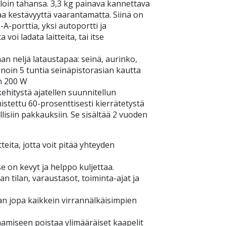
illoin tahansa. 3,3 kg painava kannettava
a kestävyyttä vaarantamatta. Siinä on
A-porttia, yksi autoportti ja
voi ladata laitteita, tai itse
n neljä lataustapaa: seinä, aurinko,
oin 5 tuntia seinäpistorasian kautta
en 200 W
ehitystä ajatellen suunnitellun
stettu 60-prosenttisesti kierrätetystä
lisiin pakkauksiin. Se sisältää 2 vuoden
teita, jotta voit pitää yhteyden
e on kevyt ja helppo kuljettaa.
n tilan, varaustasot, toiminta-ajat ja
n jopa kaikkein virrannälkäisimpien
aamiseen poistaa ylimääräiset kaapelit