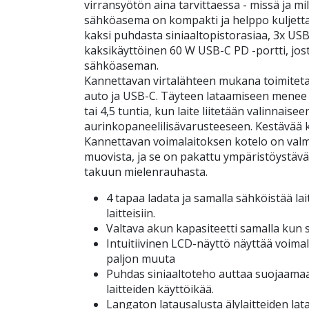
virransyötön aina tarvittaessa - missä ja m
sähköasema on kompakti ja helppo kuljetta
kaksi puhdasta siniaaltopistorasiaa, 3x USB-
kaksikäyttöinen 60 W USB-C PD -portti, josta 
sähköaseman.
Kannettavan virtalähteen mukana toimitetaa
auto ja USB-C. Täyteen lataamiseen menee n
tai 4,5 tuntia, kun laite liitetään valinnaise
aurinkopaneelilisävarusteeseen. Kestävää k
Kannettavan voimalaitoksen kotelo on valmi
muovista, ja se on pakattu ympäristöystäväl
takuun mielenrauhasta.
4 tapaa ladata ja samalla sähköistää lait
laitteisiin.
Valtava akun kapasiteetti samalla kun s
Intuitiivinen LCD-näyttö näyttää voimala
paljon muuta
Puhdas siniaaltoteho auttaa suojaamaa
laitteiden käyttöikää.
Langaton latausalusta älylaitteiden lat