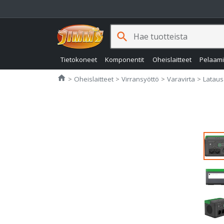
search
Tietokoneet
Komponentit
Oheislaitteet
Pelaam
Jimms.fi
home
Oheislaitteet
Virransyöttö
Varavirta
Latau