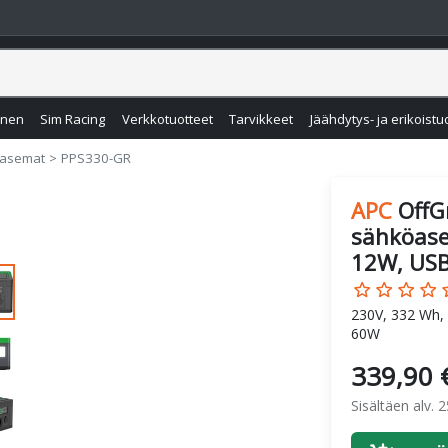
inen
Sim Racing
Verkkotuotteet
Tarvikkeet
Jäähdytys- ja erikoistu
sasemat
PPS330-GR
APC
OffG
sähköase
12W, USB
star_border
star_border
star_border
star_border
star
230V, 332 Wh,
60W
339,90 
Sisältäen alv. 