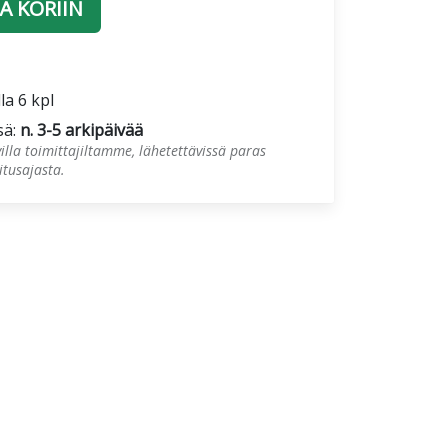
Ä KORIIN
la 6 kpl
sä:
n. 3-5 arkipäivää
illa toimittajiltamme, lähetettävissä paras
tusajasta.