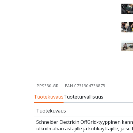
PPS330-GR
EAN
0731304736875
Tuotekuvaus
Tuoteturvallisuus
Tuotekuvaus
Schneider Electricin OffGrid-tyyppinen ka
ulkoilmaharrastajille ja kotikäyttäjille, ja s