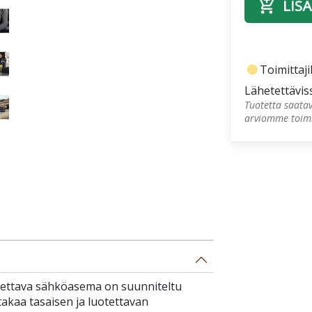
add_shopping_cart
LISÄ
fiber_manual_record
Toimittajil
Lähetettävis
Tuotetta saatav
arviomme toimi
nnettava sähköasema on suunniteltu
e takaa tasaisen ja luotettavan