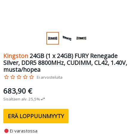
Kingston
24GB (1 x 24GB) FURY Renegade
Silver, DDR5 8800MHz, CUDIMM, CL42, 1.40V,
musta/hopea
star_border
star_border
star_border
star_border
star_border
Ei arvosteluita
683,90 €
Sisältäen alv. 25,5%
swap_horiz
ERÄ LOPPUUNMYYTY
fiber_manual_record
Ei varastossa