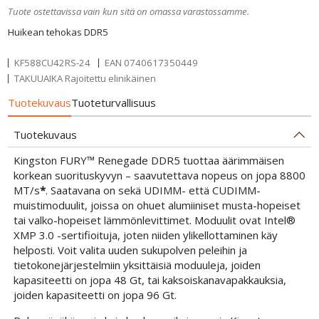
Tuote ostettavissa vain kun sitä on omassa varastossamme.
Huikean tehokas DDR5
KF588CU42RS-24
EAN
0740617350449
TAKUUAIKA Rajoitettu elinikäinen
Tuotekuvaus
Tuoteturvallisuus
Tuotekuvaus
Kingston FURY™ Renegade DDR5 tuottaa äärimmäisen
korkean suorituskyvyn – saavutettava nopeus on jopa 8800
MT/s
*
. Saatavana on sekä UDIMM- että CUDIMM-
muistimoduulit, joissa on ohuet alumiiniset musta-hopeiset
tai valko-hopeiset lämmönlevittimet. Moduulit ovat Intel®
XMP 3.0 -sertifioituja, joten niiden ylikellottaminen käy
helposti. Voit valita uuden sukupolven peleihin ja
tietokonejärjestelmiin yksittäisiä moduuleja, joiden
kapasiteetti on jopa 48 Gt, tai kaksoiskanavapakkauksia,
joiden kapasiteetti on jopa 96 Gt.