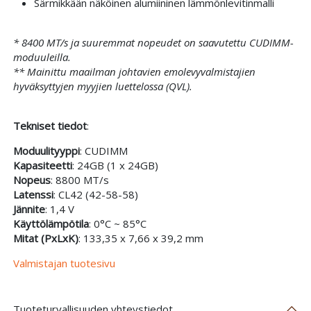
Särmikkään näköinen alumiininen lämmönlevitinmalli
* 8400 MT/s ja suuremmat nopeudet on saavutettu CUDIMM-
moduuleilla.
** Mainittu maailman johtavien emolevyvalmistajien
hyväksyttyjen myyjien luettelossa (QVL).
Tekniset tiedot
:
Moduulityyppi
: CUDIMM
Kapasiteetti
: 24GB (1 x 24GB)
Nopeus
: 8800 MT/s
Latenssi
: CL42 (42-58-58)
Jännite
: 1,4 V
Käyttölämpötila
: 0°C ~ 85°C
Mitat (PxLxK)
: 133,35 x 7,66 x 39,2 mm
Valmistajan tuotesivu
Tuoteturvallisuuden yhteystiedot