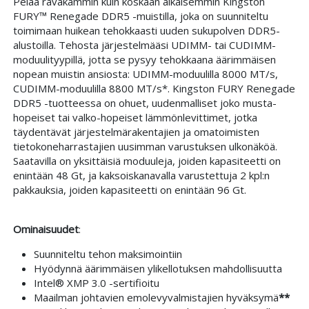
Pelaa räväkämmin kuin koskaan aikaisemmin Kingston
FURY™ Renegade DDR5 -muistilla, joka on suunniteltu
toimimaan huikean tehokkaasti uuden sukupolven DDR5-
alustoilla. Tehosta järjestelmääsi UDIMM- tai CUDIMM-
moduulityypillä, jotta se pysyy tehokkaana äärimmäisen
nopean muistin ansiosta: UDIMM-moduulilla 8000 MT/s,
CUDIMM-moduulilla 8800 MT/s*. Kingston FURY Renegade
DDR5 -tuotteessa on ohuet, uudenmalliset joko musta-
hopeiset tai valko-hopeiset lämmönlevittimet, jotka
täydentävät järjestelmärakentajien ja omatoimisten
tietokoneharrastajien uusimman varustuksen ulkonäköä.
Saatavilla on yksittäisiä moduuleja, joiden kapasiteetti on
enintään 48 Gt, ja kaksoiskanavalla varustettuja 2 kpl:n
pakkauksia, joiden kapasiteetti on enintään 96 Gt.
Ominaisuudet
:
Suunniteltu tehon maksimointiin
Hyödynnä äärimmäisen ylikellotuksen mahdollisuutta
Intel® XMP 3.0 -sertifioitu
Maailman johtavien emolevyvalmistajien hyväksymä
**