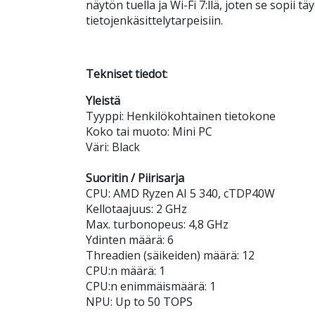
näytön tuella ja Wi-Fi 7:llä, joten se sopii tä
tietojenkäsittelytarpeisiin.
Tekniset tiedot
:
Yleistä
Tyyppi: Henkilökohtainen tietokone
Koko tai muoto: Mini PC
Väri: Black
Suoritin / Piirisarja
CPU: AMD Ryzen AI 5 340, cTDP40W
Kellotaajuus: 2 GHz
Max. turbonopeus: 4,8 GHz
Ydinten määrä: 6
Threadien (säikeiden) määrä: 12
CPU:n määrä: 1
CPU:n enimmäismäärä: 1
NPU: Up to 50 TOPS