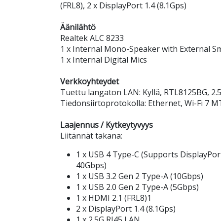
(FRL8), 2 x DisplayPort 1.4 (8.1Gps)
Äänilähtö
Realtek ALC 8233
1 x Internal Mono-Speaker with External 
1 x Internal Digital Mics
Verkkoyhteydet
Tuettu langaton LAN: Kyllä, RTL8125BG, 2
Tiedonsiirtoprotokolla: Ethernet, Wi-Fi 7 
Laajennus / Kytkeytyvyys
Liitännät takana:
1 x USB 4 Type-C (Supports DisplayPor
40Gbps)
1 x USB 3.2 Gen 2 Type-A (10Gbps)
1 x USB 2.0 Gen 2 Type-A (5Gbps)
1 x HDMI 2.1 (FRL8)1
2 x DisplayPort 1.4 (8.1Gps)
1 x 2.5G RJ45 LAN