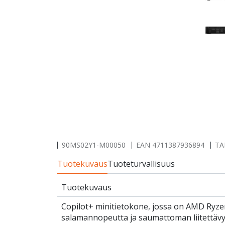
90MS02Y1-M00050
EAN
4711387936894
TA
Tuotekuvaus
Tuoteturvallisuus
Tuotekuvaus
Copilot+ minitietokone, jossa on AMD Ryzen
salamannopeutta ja saumattoman liitettävyy