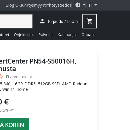
brightness_medium
Blogi
UKK
Yritysmyynti
Yhteystiedot
FI
person
shopping_cart
Kirjaudu / Luo tili
otteet
Ohjelmistot
Palvelut
Kampanjat
Oppaat
ertCenter PN54-S50016H,
musta
_border
Ei arvosteluita
 5 340, 16GB DDR5, 512GB SSD, AMD Radeon
, Win 11 Home
0 €
swap_horiz
25,5%
Ä KORIIN