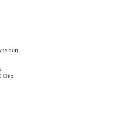
one out)
k
0 Chip