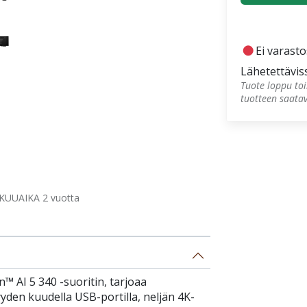
fiber_manual_record
Ei varast
Lähetettävis
Tuote loppu toi
tuotteen saata
KUUAIKA 2 vuotta
™ AI 5 340 -suoritin, tarjoaa
den kuudella USB-portilla, neljän 4K-