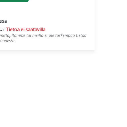
ossa
sä:
Tietoa ei saatavilla
mittajiltamme tai meillä ei ole tarkempaa tietoa
vuudesta.