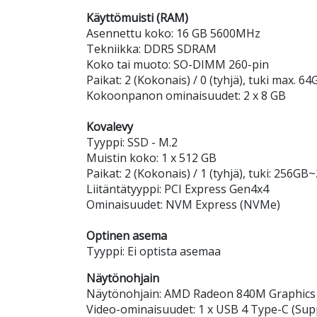
Käyttömuisti (RAM)
Asennettu koko: 16 GB 5600MHz
Tekniikka: DDR5 SDRAM
Koko tai muoto: SO-DIMM 260-pin
Paikat: 2 (Kokonais) / 0 (tyhjä), tuki max. 64
Kokoonpanon ominaisuudet: 2 x 8 GB
Kovalevy
Tyyppi: SSD - M.2
Muistin koko: 1 x 512 GB
Paikat: 2 (Kokonais) / 1 (tyhjä), tuki: 25
Liitäntätyyppi: PCI Express Gen4x4
Ominaisuudet: NVM Express (NVMe)
Optinen asema
Tyyppi: Ei optista asemaa
Näytönohjain
Näytönohjain: AMD Radeon 840M Graphics
Video-ominaisuudet: 1 x USB 4 Type-C (Supp