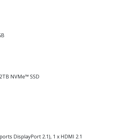
GB
6GB~2TB NVMe™ SSD
orts DisplayPort 2.1), 1 x HDMI 2.1