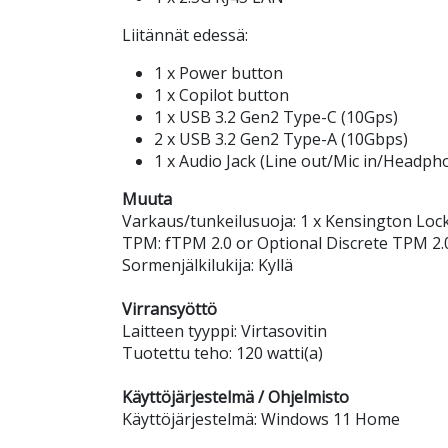
Liitännät edessä:
1 x Power button
1 x Copilot button
1 x USB 3.2 Gen2 Type-C (10Gps)
2 x USB 3.2 Gen2 Type-A (10Gbps)
1 x Audio Jack (Line out/Mic in/Headph
Muuta
Varkaus/tunkeilusuoja: 1 x Kensington Loc
TPM: fTPM 2.0 or Optional Discrete TPM 2.
Sormenjälkilukija: Kyllä
Virransyöttö
Laitteen tyyppi: Virtasovitin
Tuotettu teho: 120 watti(a)
Käyttöjärjestelmä / Ohjelmisto
Käyttöjärjestelmä: Windows 11 Home