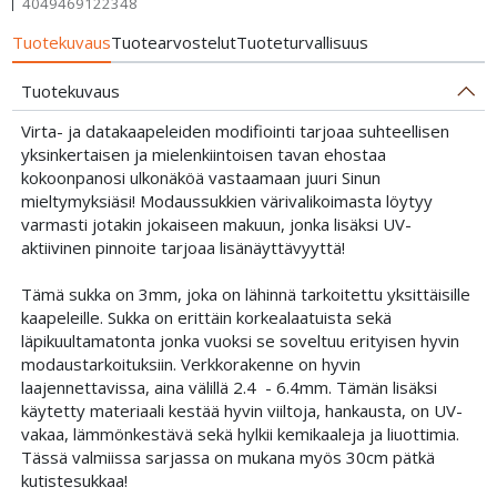
4049469122348
Tuotekuvaus
Tuotearvostelut
Tuoteturvallisuus
Tuotekuvaus
Virta- ja datakaapeleiden modifiointi tarjoaa suhteellisen
yksinkertaisen ja mielenkiintoisen tavan ehostaa
kokoonpanosi ulkonäköä vastaamaan juuri Sinun
mieltymyksiäsi! Modaussukkien värivalikoimasta löytyy
varmasti jotakin jokaiseen makuun, jonka lisäksi UV-
aktiivinen pinnoite tarjoaa lisänäyttävyyttä!
Tämä sukka on 3mm, joka on lähinnä tarkoitettu yksittäisille
kaapeleille. Sukka on erittäin korkealaatuista sekä
läpikuultamatonta jonka vuoksi se soveltuu erityisen hyvin
modaustarkoituksiin. Verkkorakenne on hyvin
laajennettavissa, aina välillä 2.4 - 6.4mm. Tämän lisäksi
käytetty materiaali kestää hyvin viiltoja, hankausta, on UV-
vakaa, lämmönkestävä sekä hylkii kemikaaleja ja liuottimia.
Tässä valmiissa sarjassa on mukana myös 30cm pätkä
kutistesukkaa!