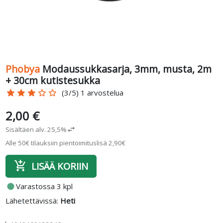
Phobya
Modaussukkasarja, 3mm, musta, 2m
+ 30cm kutistesukka
star
star
star
star_border
star_border
(3/5) 1 arvostelua
2,00 €
Sisältäen alv. 25,5%
swap_horiz
Alle 50€ tilauksiin pientoimituslisä 2,90€
add_shopping_cart
LISÄÄ KORIIN
fiber_manual_record
Varastossa 3 kpl
Lähetettävissä:
Heti