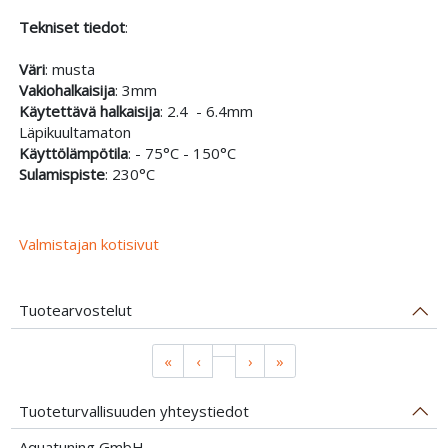
Tekniset tiedot
:
Väri
: musta
Vakiohalkaisija
: 3mm
Käytettävä halkaisija
: 2.4 - 6.4mm
Läpikuultamaton
Käyttölämpötila
: - 75°C - 150°C
Sulamispiste
: 230°C
Valmistajan kotisivut
Tuotearvostelut
«
‹
›
»
Tuoteturvallisuuden yhteystiedot
Aquatuning GmbH