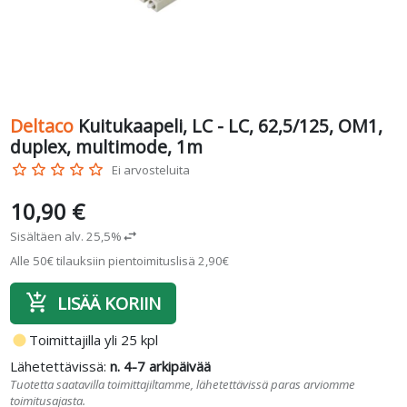
Deltaco
Kuitukaapeli, LC - LC, 62,5/125, OM1,
duplex, multimode, 1m
star_border
star_border
star_border
star_border
star_border
Ei arvosteluita
10,90 €
Sisältäen alv. 25,5%
swap_horiz
Alle 50€ tilauksiin pientoimituslisä 2,90€
add_shopping_cart
LISÄÄ KORIIN
fiber_manual_record
Toimittajilla yli 25 kpl
Lähetettävissä:
n. 4-7 arkipäivää
Tuotetta saatavilla toimittajiltamme, lähetettävissä paras arviomme
toimitusajasta.