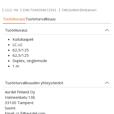
LCLC-1M
EAN
7340004612933
TAKUUAIKA Elinikäinen
Tuotekuvaus
Tuoteturvallisuus
Tuotekuvaus
Kuitukaapeli
LC-LC
62,5/125
62,5/125
Duplex, singlemode
1 m
Tuoteturvallisuuden yhteystiedot
Aurdel Finland Oy
Hämeenkatu 13b
33100 Tampere
Suomi
Email: cs.fi@aurdel.com