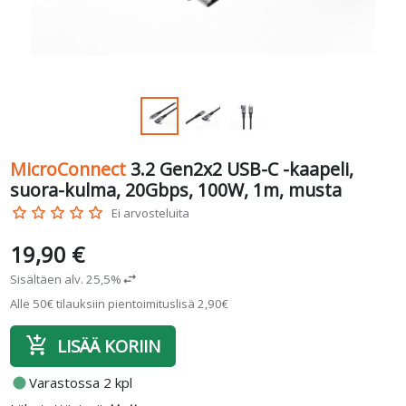
MicroConnect
3.2 Gen2x2 USB-C -kaapeli,
suora-kulma, 20Gbps, 100W, 1m, musta
star_border
star_border
star_border
star_border
star_border
Ei arvosteluita
19,90 €
Sisältäen alv. 25,5%
swap_horiz
Alle 50€ tilauksiin pientoimituslisä 2,90€
add_shopping_cart
LISÄÄ KORIIN
fiber_manual_record
Varastossa 2 kpl