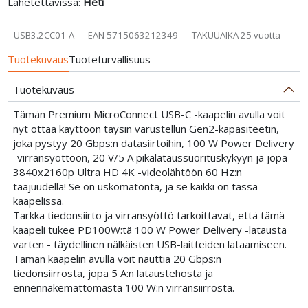
Lähetettävissä:
Heti
USB3.2CC01-A
EAN
5715063212349
TAKUUAIKA 25 vuotta
Tuotekuvaus
Tuoteturvallisuus
Tuotekuvaus
Tämän Premium MicroConnect USB-C -kaapelin avulla voit
nyt ottaa käyttöön täysin varustellun Gen2-kapasiteetin,
joka pystyy 20 Gbps:n datasiirtoihin, 100 W Power Delivery
-virransyöttöön, 20 V/5 A pikalataussuorituskykyyn ja jopa
3840x2160p Ultra HD 4K -videolähtöön 60 Hz:n
taajuudella! Se on uskomatonta, ja se kaikki on tässä
kaapelissa.
Tarkka tiedonsiirto ja virransyöttö tarkoittavat, että tämä
kaapeli tukee PD100W:tä 100 W Power Delivery -latausta
varten - täydellinen nälkäisten USB-laitteiden lataamiseen.
Tämän kaapelin avulla voit nauttia 20 Gbps:n
tiedonsiirrosta, jopa 5 A:n lataustehosta ja
ennennäkemättömästä 100 W:n virransiirrosta.