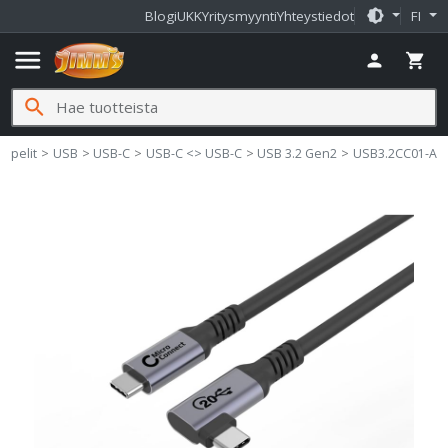
brightness_medium
Blogi
UKK
Yritysmyynti
Yhteystiedot
FI
menu
person
shopping_cart
search
aapelit
USB
USB-C
USB-C <> USB-C
USB 3.2 Gen2
USB3.2CC01-A