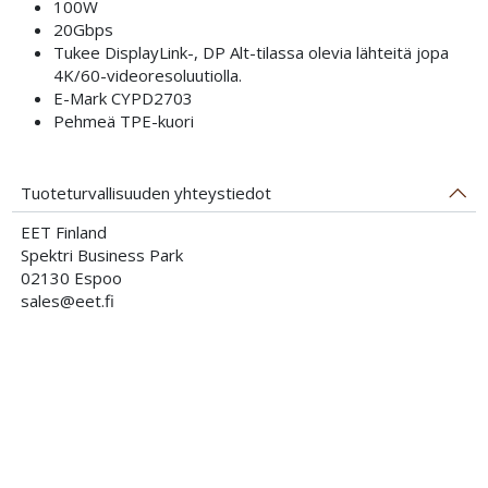
100W
20Gbps
Tukee DisplayLink-, DP Alt-tilassa olevia lähteitä jopa
4K/60-videoresoluutiolla.
E-Mark CYPD2703
Pehmeä TPE-kuori
Tuoteturvallisuuden yhteystiedot
EET Finland
Spektri Business Park
02130 Espoo
sales@eet.fi