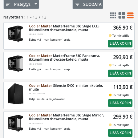
sort
Pisteytys
filter_list
SUODATA
apps
grid_view
table_rows
Näytetään
:
1 - 13 / 13
Cooler Master
MasterFrame 360 Stage LCD,
365,90 €
ikkunallinen showcase-kotelo, musta
MF360-KHNN-S02
fiber_manual_record
Toimittajilla
Esittelyjä ilman kompromisseja!
LISÄÄ KORIIN
Cooler Master
MasterFrame 360 Panorama,
293,90 €
ikkunallinen showcase-kotelo, musta
MF360-KINN-S00
fiber_manual_record
Toimittajilla
Esittelyjä ilman kompromisseja!
LISÄÄ KORIIN
Cooler Master
Silencio S400 -minitornikotelo,
113,90 €
musta
MCS-S400-KN5N-S00
fiber_manual_record
Toimittajilla
Hiljaisuudella on jatko-osa!
LISÄÄ KORIIN
Cooler Master
MasterFrame 360 Stage Mirror,
293,90 €
ikkunallinen showcase-kotelo, musta
MF360-KHNN-S01
fiber_manual_record
Toimittajilla
Esittelyjä ilman kompromisseja!
LISÄÄ KORIIN