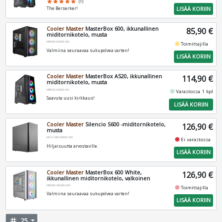
star
star
star
star
star
(1)
LISÄÄ KORIIN
The Berserker!
Cooler Master
MasterBox 600, ikkunallinen
85,90 €
miditornikotelo, musta
MB600-KGNN-S00
fiber_manual_record
Toimittajilla
Valmiina seuraavaa sukupolvea varten!
LISÄÄ KORIIN
Cooler Master
MasterBox A520, ikkunallinen
114,90 €
miditornikotelo, musta
MB520-KGNN-S01
fiber_manual_record
Varastossa 1 kpl
Saavuta uusi kirkkaus!
LISÄÄ KORIIN
Cooler Master
Silencio S600 -miditornikotelo,
126,90 €
musta
MCS-S600-KN5N-S00
fiber_manual_record
Ei varastossa
Hiljaisuutta arvostaville.
LISÄÄ KORIIN
Cooler Master
MasterBox 600 White,
126,90 €
ikkunallinen miditornikotelo, valkoinen
MB600-WGNN-S00
fiber_manual_record
Toimittajilla
Valmiina seuraavaa sukupolvea varten!
LISÄÄ KORIIN
tag
25