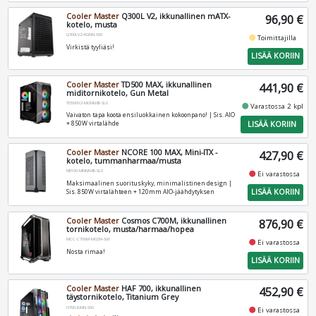
Cooler Master
Q300L V2, ikkunallinen mATX-
96,90 €
kotelo, musta
Q300LV2-KGNN-S00
fiber_manual_record
Toimittajilla
Virkistä tyyliäsi!
LISÄÄ KORIIN
Cooler Master
TD500 MAX, ikkunallinen
441,90 €
miditornikotelo, Gun Metal
TD500V2-MGNN85-SL0
fiber_manual_record
Varastossa 2 kpl
Vaivaton tapa koota ensiluokkainen kokoonpano! | Sis. AIO
LISÄÄ KORIIN
+ 850W virtalähde
Cooler Master
NCORE 100 MAX, Mini-ITX -
427,90 €
kotelo, tummanharmaa/musta
NR100-MNNN85-SL0
fiber_manual_record
Ei varastossa
Maksimaalinen suorituskyky, minimalistinen design |
LISÄÄ KORIIN
Sis. 850W virtalähteen + 120mm AIO-jäähdytyksen
Cooler Master
Cosmos C700M, ikkunallinen
876,90 €
tornikotelo, musta/harmaa/hopea
MCC-C700M-MG5N-S00
fiber_manual_record
Ei varastossa
Nosta rimaa!
LISÄÄ KORIIN
Cooler Master
HAF 700, ikkunallinen
452,90 €
täystornikotelo, Titanium Grey
H700-IGNN-S00
fiber_manual_record
Ei varastossa