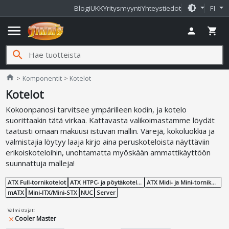
brightness_medium
Blogi
UKK
Yritysmyynti
Yhteystiedot
FI
menu
person
shopping_cart
search
Jimms.fi
home
Komponentit
Kotelot
Kotelot
Kokoonpanosi tarvitsee ympärilleen kodin, ja kotelo
suorittaakin tätä virkaa. Kattavasta valikoimastamme löydät
taatusti omaan makuusi istuvan mallin. Värejä, kokoluokkia ja
valmistajia löytyy laaja kirjo aina peruskoteloista näyttäviin
erikoiskoteloihin, unohtamatta myöskään ammattikäyttöön
suunnattuja malleja!
ATX Full-tornikotelot
ATX HTPC- ja pöytäkotelot
ATX Midi- ja Mini-tornikotelot
mATX
Mini-ITX/Mini-STX
NUC
Server
Valmistajat
:
Cooler Master
close