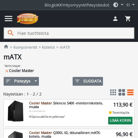
brightness_medium
Blogi
UKK
Yritysmyynti
Yhteystiedot
FI
menu
person
shopping_cart
search
Jimms.fi
home
Komponentit
Kotelot
mATX
mATX
Valmistajat
:
Cooler Master
close
sort
Pisteytys
filter_list
SUODATA
apps
grid_view
table_rows
Näytetään
:
1 - 2 / 2
Cooler Master
Silencio S400 -minitornikotelo,
113,90 €
musta
MCS-S400-KN5N-S00
fiber_manual_record
Toimittajilla
Hiljaisuudella on jatko-osa!
LISÄÄ KORIIN
Cooler Master
Q300L V2, ikkunallinen mATX-
96,90 €
kotelo, musta