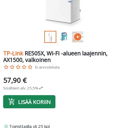
TP-Link
RE505X, Wi-Fi -alueen laajennin,
AX1500, valkoinen
star_border
star_border
star_border
star_border
star_border
Ei arvosteluita
57,90 €
Sisältäen alv. 25,5%
swap_horiz
add_shopping_cart
LISÄÄ KORIIN
fiber_manual_record
Toimittajilla yli 25 kpl