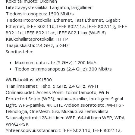
Koko tai muoto: Ulkoinen
Liitettävyystekniikka: Langaton, langallinen
Tiedonsiirtonopeus: 1500 Mbit/s
Tiedonsiirtoprotokolla: Ethernet, Fast Ethernet, Gigabit
Ethernet, IEEE 802.11b, IEEE 802.11a, IEEE 802.11g, IEEE
802.11n, IEEE 802.11ac, IEEE 802.11ax (Wi-Fi 6)
Kaukohallintaprotokolla: HTTP
Taajuuskaista: 2.4 GHz, 5 GHz
Suoritusteho:
Maximum data rate (5 GHz): 1200 Mb/s
Tiedon enimmäisnopeus (2,4 GHz): 300 Mbit/s
Wi-Fi-luokitus: AX1500
Tilan ilmaisimet: Teho, 5 GHz, 2.4 GHz, Wi-Fi
Ominaisuudet: Access Point -toimintamuoto, Wi-Fi
Protected Setup (WPS), nollaus-painike, Intelligent Signal
Light, WPS-painike, 4K UHD-videon suoratoisto, Wi-Fi 6 -
teknologia, OneMesh-tuki, Mukautuva reitinvalinta
Salausalgoritmi: 128-bittinen WEP, 64-bittinen WEP, WPA,
WPA2-PSK
Yhteensopivuusstandardit: IEEE 802.11b, IEEE 802.11a,