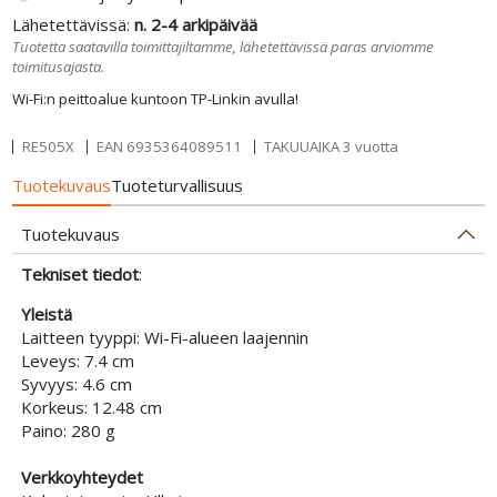
Lähetettävissä:
n. 2-4 arkipäivää
Tuotetta saatavilla toimittajiltamme, lähetettävissä paras arviomme
toimitusajasta.
Wi-Fi:n peittoalue kuntoon TP-Linkin avulla!
RE505X
EAN
6935364089511
TAKUUAIKA 3 vuotta
Tuotekuvaus
Tuoteturvallisuus
Tuotekuvaus
Tekniset tiedot
:
Yleistä
Laitteen tyyppi: Wi-Fi-alueen laajennin
Leveys: 7.4 cm
Syvyys: 4.6 cm
Korkeus: 12.48 cm
Paino: 280 g
Verkkoyhteydet