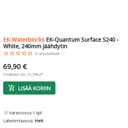
EK-Waterblocks
EK-Quantum Surface S240 -
White, 240mm jäähdytin
star_border
star_border
star_border
star_border
star_border
Ei arvosteluita
69,90 €
Sisältäen alv. 25,5%
swap_horiz
add_shopping_cart
LISÄÄ KORIIN
fiber_manual_record
Varastossa 1 kpl
Lähetettävissä:
Heti