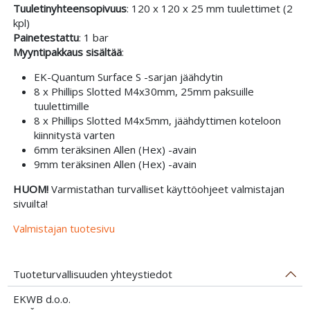
Tuuletinyhteensopivuus
: 120 x 120 x 25 mm tuulettimet (2
kpl)
Painetestattu
: 1 bar
Myyntipakkaus sisältää
:
EK-Quantum Surface S -sarjan jäähdytin
8 x Phillips Slotted M4x30mm, 25mm paksuille
tuulettimille
8 x Phillips Slotted M4x5mm, jäähdyttimen koteloon
kiinnitystä varten
6mm teräksinen Allen (Hex) -avain
9mm teräksinen Allen (Hex) -avain
HUOM!
Varmistathan turvalliset käyttöohjeet valmistajan
sivuilta!
Valmistajan tuotesivu
Tuoteturvallisuuden yhteystiedot
EKWB d.o.o.