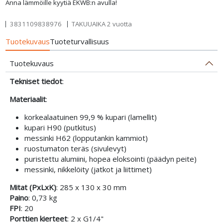
Anna lämmöille kyytiä EKWB:n avulla!
3831109838976
TAKUUAIKA 2 vuotta
Tuotekuvaus
Tuoteturvallisuus
Tuotekuvaus
Tekniset tiedot
:
Materiaalit
:
korkealaatuinen 99,9 % kupari (lamellit)
kupari H90 (putkitus)
messinki H62 (lopputankin kammiot)
ruostumaton teräs (sivulevyt)
puristettu alumiini, hopea eloksointi (päädyn peite)
messinki, nikkelöity (jatkot ja liittimet)
Mitat (PxLxK)
: 285 x 130 x 30 mm
Paino
: 0,73 kg
FPI
: 20
Porttien kierteet
: 2 x G1/4"