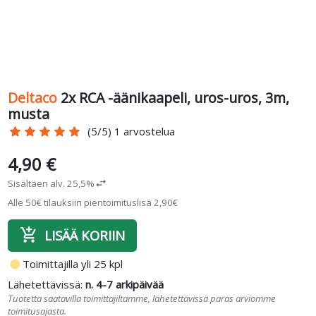
Deltaco
2x RCA -äänikaapeli, uros-uros, 3m,
musta
star
star
star
star
star
(5/5) 1 arvostelua
4,90 €
Sisältäen alv. 25,5%
swap_horiz
Alle 50€ tilauksiin pientoimituslisä 2,90€
add_shopping_cart
LISÄÄ KORIIN
fiber_manual_record
Toimittajilla yli 25 kpl
Lähetettävissä:
n. 4-7 arkipäivää
Tuotetta saatavilla toimittajiltamme, lähetettävissä paras arviomme
toimitusajasta.