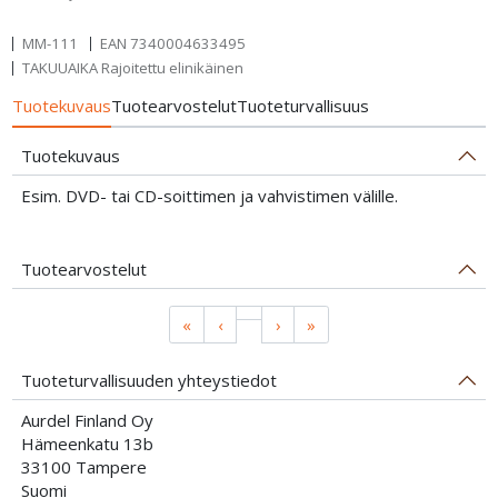
MM-111
EAN
7340004633495
TAKUUAIKA Rajoitettu elinikäinen
Tuotekuvaus
Tuotearvostelut
Tuoteturvallisuus
Tuotekuvaus
Esim. DVD- tai CD-soittimen ja vahvistimen välille.
Tuotearvostelut
«
‹
›
»
Tuoteturvallisuuden yhteystiedot
Aurdel Finland Oy
Hämeenkatu 13b
33100 Tampere
Suomi