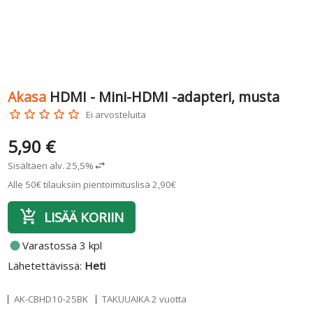
Akasa
HDMI - Mini-HDMI -adapteri, musta
star_border
star_border
star_border
star_border
star_border
Ei arvosteluita
5,90 €
Sisältäen alv. 25,5%
swap_horiz
Alle 50€ tilauksiin pientoimituslisä 2,90€
add_shopping_cart
LISÄÄ KORIIN
fiber_manual_record
Varastossa 3 kpl
Lähetettävissä:
Heti
AK-CBHD10-25BK
TAKUUAIKA 2 vuotta