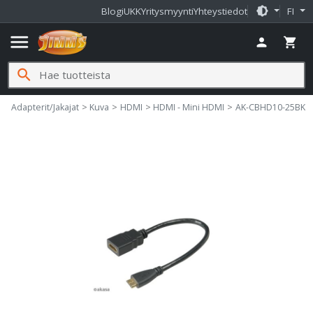
brightness_medium
Blogi
UKK
Yritysmyynti
Yhteystiedot
FI
menu
person
shopping_cart
search
t
Adapterit/Jakajat
Kuva
HDMI
HDMI - Mini HDMI
AK-CBHD10-25BK