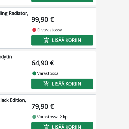
ing Radiator,
99,90 €
fiber_manual_record
Ei varastossa
add_shopping_cart
LISÄÄ KORIIN
hdytin
64,90 €
fiber_manual_record
Varastossa
add_shopping_cart
LISÄÄ KORIIN
ack Edition,
79,90 €
fiber_manual_record
Varastossa 2 kpl
add_shopping_cart
LISÄÄ KORIIN