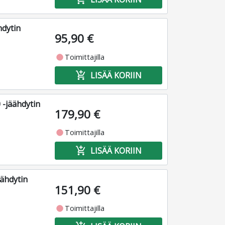
hdytin
95,90 €
fiber_manual_record
Toimittajilla
add_shopping_cart
LISÄÄ KORIIN
 -jäähdytin
179,90 €
fiber_manual_record
Toimittajilla
add_shopping_cart
LISÄÄ KORIIN
ähdytin
151,90 €
fiber_manual_record
Toimittajilla