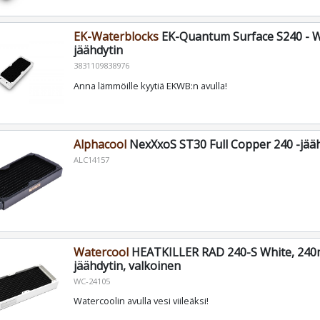
EK-Waterblocks
EK-Quantum Surface S240 - 
jäähdytin
3831109838976
Anna lämmöille kyytiä EKWB:n avulla!
Alphacool
NexXxoS ST30 Full Copper 240 -jää
ALC14157
Watercool
HEATKILLER RAD 240-S White, 24
jäähdytin, valkoinen
WC-24105
Watercoolin avulla vesi viileäksi!