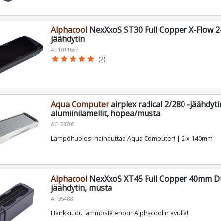
Alphacool
NexXxoS ST30 Full Copper X-Flow
jäähdytin
AT1011657
star
star
star
star
star
(2)
Aqua Computer
airplex radical 2/280 -jäähdyti
alumiinilamellit, hopea/musta
AC-33705
Lämpöhuolesi haihduttaa Aqua Computer! | 2 x 140mm
Alphacool
NexXxoS XT45 Full Copper 40mm Dua
jäähdytin, musta
AT35488
Hankkiudu lämmöstä eroon Alphacoolin avulla!