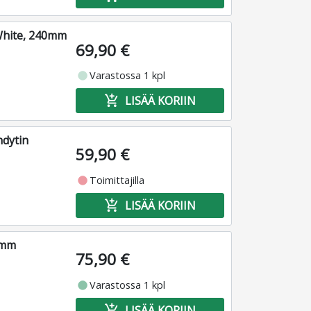
White, 240mm
69,90 €
fiber_manual_record
Varastossa 1 kpl
add_shopping_cart
LISÄÄ KORIIN
hdytin
59,90 €
fiber_manual_record
Toimittajilla
add_shopping_cart
LISÄÄ KORIIN
0mm
75,90 €
fiber_manual_record
Varastossa 1 kpl
add_shopping_cart
LISÄÄ KORIIN