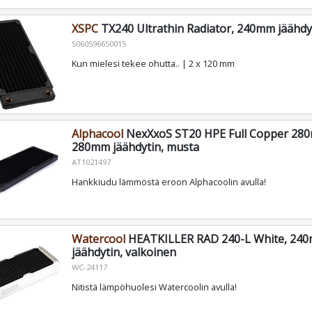
XSPC
TX240 Ultrathin Radiator, 240mm jäähdy
5060596650015
Kun mielesi tekee ohutta.. | 2 x 120 mm
Alphacool
NexXxoS ST20 HPE Full Copper 280
280mm jäähdytin, musta
AT1021497
Hankkiudu lämmöstä eroon Alphacoolin avulla!
Watercool
HEATKILLER RAD 240-L White, 24
jäähdytin, valkoinen
WC-24117
Nitistä lämpöhuolesi Watercoolin avulla!