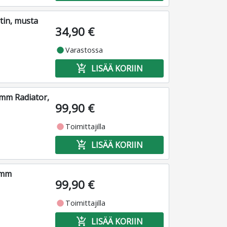
tin, musta
34,90 €
fiber_manual_record
Varastossa
add_shopping_cart
LISÄÄ KORIIN
mm Radiator,
99,90 €
fiber_manual_record
Toimittajilla
add_shopping_cart
LISÄÄ KORIIN
0mm
99,90 €
fiber_manual_record
Toimittajilla
add_shopping_cart
LISÄÄ KORIIN