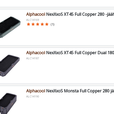
Alphacool
NexXxoS XT45 Full Copper 280 -jää
ALC14169
star
star
star
star
star
(1)
Alphacool
NexXxoS XT45 Full Copper Dual 180
ALC14187
Alphacool
NexXxoS Monsta Full Copper 280 jä
ALC14190