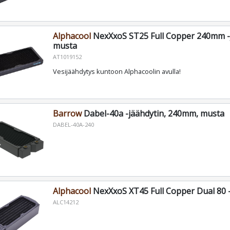
Alphacool
NexXxoS ST25 Full Copper 240mm -j
musta
AT1019152
Vesijäähdytys kuntoon Alphacoolin avulla!
Barrow
Dabel-40a -jäähdytin, 240mm, musta
DABEL-40A-240
Alphacool
NexXxoS XT45 Full Copper Dual 80 -
ALC14212