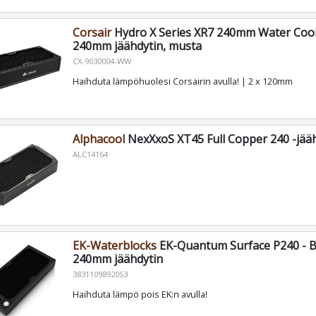
Corsair
Hydro X Series XR7 240mm Water Cool
240mm jäähdytin, musta
CX-9030004-WW
Haihduta lämpöhuolesi Corsairin avulla! | 2 x 120mm
Alphacool
NexXxoS XT45 Full Copper 240 -jää
ALC14164
EK-Waterblocks
EK-Quantum Surface P240 - Bl
240mm jäähdytin
3831109892053
Haihduta lämpö pois EK:n avulla!