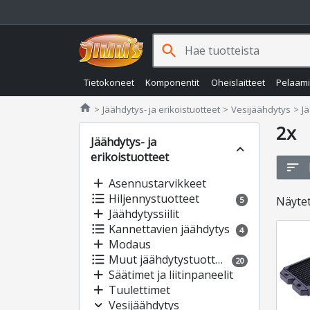
search
Tietokoneet
Komponentit
Oheislaitteet
Pelaam
Jimms.fi
home
Jäähdytys- ja erikoistuotteet
Vesijäähdytys
J
2x
Jäähdytys- ja
expand_less
erikoistuotteet
sort
add
Asennustarvikkeet
format_list_bulleted
Hiljennystuotteet
Näyte
5
add
Jäähdytyssiilit
format_list_bulleted
Kannettavien jäähdytys
4
add
Modaus
format_list_bulleted
Muut jäähdytystuotteet
20
add
Säätimet ja liitinpaneelit
add
Tuulettimet
expand_more
Vesijäähdytys