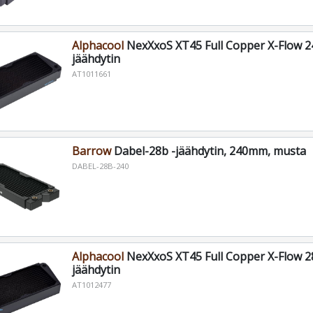
Alphacool
NexXxoS XT45 Full Copper X-Flow
jäähdytin
AT1011661
Barrow
Dabel-28b -jäähdytin, 240mm, musta
DABEL-28B-240
Alphacool
NexXxoS XT45 Full Copper X-Flow
jäähdytin
AT1012477