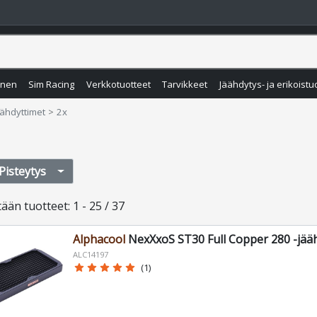
inen
Sim Racing
Verkkotuotteet
Tarvikkeet
Jäähdytys- ja erikoistu
äähdyttimet
2x
Pisteytys
tään
tuotteet
:
1 - 25 / 37
Alphacool
NexXxoS ST30 Full Copper 280 -jää
ALC14197
star
star
star
star
star
(1)