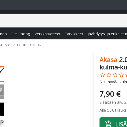
inen
Sim Racing
Verkkotuotteet
Tarvikkeet
Jäähdytys- ja erikoistu
SB-A
AK-CBUB39-10BK
Akasa
2.
kulma-ku
star_border
star_border
star_border
star_border
star
Niin hyvää kulm
7,90 €
Sisältäen alv. 
Alle 50€ tilauk
add_shopping_cart
LISÄ