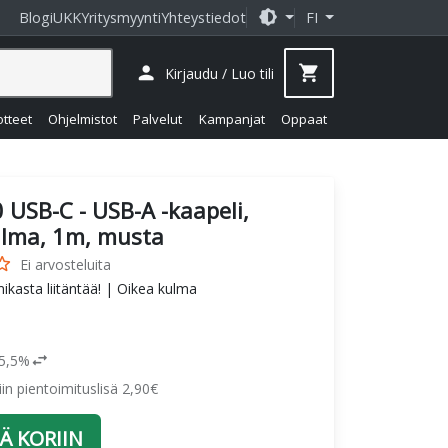
brightness_medium
Blogi
UKK
Yritysmyynti
Yhteystiedot
FI
person
shopping_cart
Kirjaudu / Luo tili
otteet
Ohjelmistot
Palvelut
Kampanjat
Oppaat
0 USB-C - USB-A -kaapeli,
lma, 1m, musta
_border
Ei arvosteluita
ikasta liitäntää! | Oikea kulma
swap_horiz
25,5%
siin pientoimituslisä 2,90€
Ä KORIIN