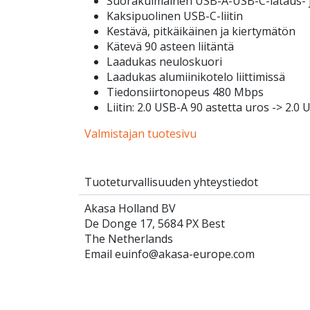
Suorakulmainen USB-A-USB-C-lataus- j
Kaksipuolinen USB-C-liitin
Kestävä, pitkäikäinen ja kiertymätön
Kätevä 90 asteen liitäntä
Laadukas neuloskuori
Laadukas alumiinikotelo liittimissä
Tiedonsiirtonopeus 480 Mbps
Liitin: 2.0 USB-A 90 astetta uros -> 2.0
Valmistajan tuotesivu
Tuoteturvallisuuden yhteystiedot
Akasa Holland BV
De Donge 17, 5684 PX Best
The Netherlands
Email euinfo@akasa-europe.com