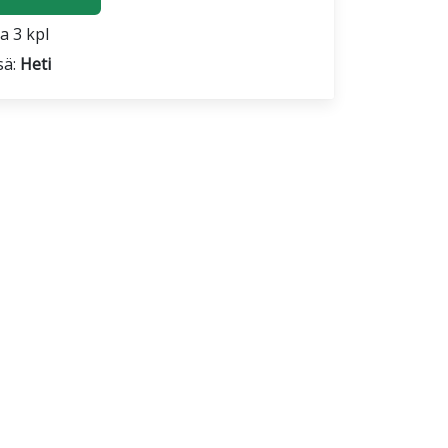
a 3 kpl
sä:
Heti