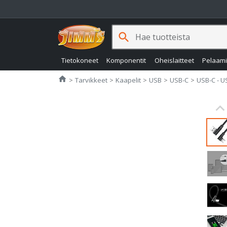
search
Tietokoneet
Komponentit
Oheislaitteet
Pelaam
Jimms.fi
home
Tarvikkeet
Kaapelit
USB
USB-C
USB-C - U