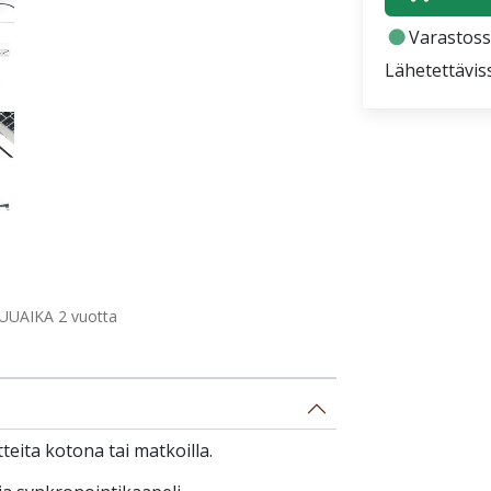
fiber_manual_record
Varastoss
Lähetettävis
UUAIKA 2 vuotta
teita kotona tai matkoilla.