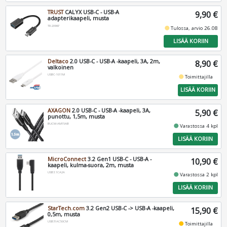
TRUST
CALYX USB-C - USB-A
9,90 €
adapterikaapeli, musta
TR-20967
fiber_manual_record
Tulossa, arvio 26.08
LISÄÄ KORIIN
Deltaco
2.0 USB-C - USB-A -kaapeli, 3A, 2m,
8,90 €
valkoinen
USBC-1011M
fiber_manual_record
Toimittajilla
LISÄÄ KORIIN
AXAGON
2.0 USB-C - USB-A -kaapeli, 3A,
5,90 €
punottu, 1,5m, musta
BUCM-AM15AB
fiber_manual_record
Varastossa 4 kpl
LISÄÄ KORIIN
MicroConnect
3.2 Gen1 USB-C - USB-A -
10,90 €
kaapeli, kulma-suora, 2m, musta
USB3.1CA2A
fiber_manual_record
Varastossa 2 kpl
LISÄÄ KORIIN
StarTech.com
3.2 Gen2 USB-C -> USB-A -kaapeli,
15,90 €
0,5m, musta
USB31AC50CM
fiber_manual_record
Toimittajilla