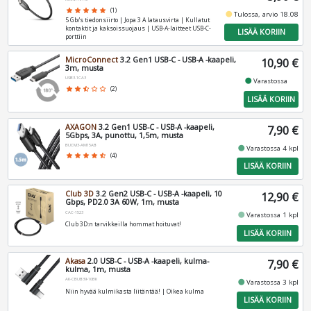
star
star
star
star
star
(1)
fiber_manual_record
Tulossa, arvio 18.08
5 Gb/s tiedonsiirto | Jopa 3 A latausvirta | Kullatut
kontaktit ja kaksoissuojaus | USB-A-laitteet USB-C-
LISÄÄ KORIIN
porttiin
MicroConnect
3.2 Gen1 USB-C - USB-A -kaapeli,
10,90 €
3m, musta
USB3.1CA3
fiber_manual_record
Varastossa
star
star
star_half
star_border
star_border
(2)
LISÄÄ KORIIN
AXAGON
3.2 Gen1 USB-C - USB-A -kaapeli,
7,90 €
5Gbps, 3A, punottu, 1,5m, musta
BUCM3-AM15AB
fiber_manual_record
Varastossa 4 kpl
star
star
star
star
star_half
(4)
LISÄÄ KORIIN
Club 3D
3.2 Gen2 USB-C - USB-A -kaapeli, 10
12,90 €
Gbps, PD2.0 3A 60W, 1m, musta
CAC-1523
fiber_manual_record
Varastossa 1 kpl
Club 3D:n tarvikkeilla hommat hoituvat!
LISÄÄ KORIIN
Akasa
2.0 USB-C - USB-A -kaapeli, kulma-
7,90 €
kulma, 1m, musta
AK-CBUB39-10BK
fiber_manual_record
Varastossa 3 kpl
Niin hyvää kulmikasta liitäntää! | Oikea kulma
LISÄÄ KORIIN