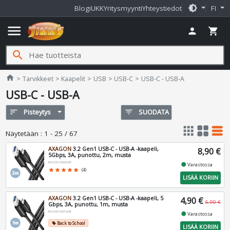
brightness_medium
Blogi
UKK
Yritysmyynti
Yhteystiedot
FI
menu
person
shopping_cart
search
Jimms.fi
home
Tarvikkeet
Kaapelit
USB
USB-C
USB-C - USB-A
USB-C - USB-A
sort
Pisteytys
filter_list
SUODATA
apps
grid_view
table_rows
Näytetään
:
1 - 25 / 67
AXAGON
3.2 Gen1 USB-C - USB-A -kaapeli,
8,90 €
5Gbps, 3A, punottu, 2m, musta
BUCM3-AM20AB
fiber_manual_record
Varastossa
star
star
star
star
star
(4)
LISÄÄ KORIIN
AXAGON
3.2 Gen1 USB-C - USB-A -kaapeli, 5
4,90 €
6,90 €
Gbps, 3A, punottu, 1m, musta
BUCM3-AM10AB
fiber_manual_record
Varastossa
Back to School
local_offer
LISÄÄ KORIIN