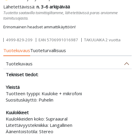
Lähetettävissä:
n. 3-6 arkipäivää
Tuotetta saatavilla toimittajiltamme, lähetettävissä paras arviomme
toimitusajasta.
Erinomainen headset ammattikäyttöön!
4999-829-209
EAN
5706991016987
TAKUUAIKA 2 vuotta
Tuotekuvaus
Tuoteturvallisuus
Tuotekuvaus
Tekniset tiedot
:
Yleistä
Tuotteen tyyppi: Kuuloke + mikrofoni
Suosituskäyttö: Puhelin
Kuulokkeet
Kuulokkeiden koko: Supraaural
Liitettävyystekniikka: Langallinen
Äänentoistotila: Stereo