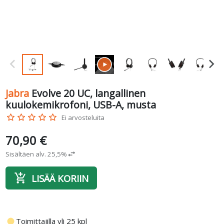
Jabra
Evolve 20 UC, langallinen
kuulokemikrofoni, USB-A, musta
star_border
star_border
star_border
star_border
star_border
Ei arvosteluita
70,90 €
Sisältäen alv. 25,5%
swap_horiz
add_shopping_cart
LISÄÄ KORIIN
fiber_manual_record
Toimittajilla yli 25 kpl