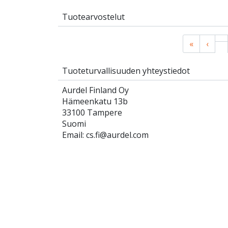
Tuotearvostelut
«
‹
Tuoteturvallisuuden yhteystiedot
Aurdel Finland Oy
Hämeenkatu 13b
33100 Tampere
Suomi
Email: cs.fi@aurdel.com