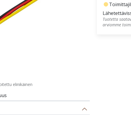
fiber_manual_record
Toimittajil
Lähetettävis
Tuotetta saatav
arviomme toimi
tettu elinikäinen
uus