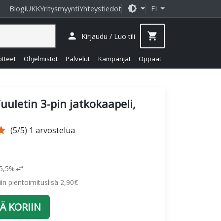
brightness_medium
Blogi
UKK
Yritysmyynti
Yhteystiedot
FI
person
shopping_cart
Kirjaudu / Luo tili
otteet
Ohjelmistot
Palvelut
Kampanjat
Oppaat
uuletin 3-pin jatkokaapeli,
tar
(5/5) 1 arvostelua
swap_horiz
25,5%
siin pientoimituslisä 2,90€
Ä KORIIN