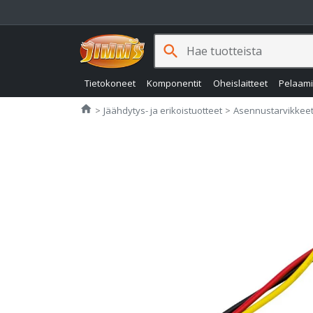
search
Tietokoneet
Komponentit
Oheislaitteet
Pelaam
Jimms.fi
home
Jäähdytys- ja erikoistuotteet
Asennustarvikkee