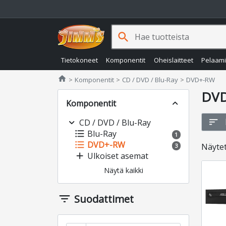
search
Tietokoneet
Komponentit
Oheislaitteet
Pelaam
Jimms.fi
home
Komponentit
CD / DVD / Blu-Ray
DVD+-RW
DV
Komponentit
expand_less
sort
expand_more
CD / DVD / Blu-Ray
format_list_bulleted
Blu-Ray
1
format_list_bulleted
DVD+-RW
Näyte
3
add
Ulkoiset asemat
Näytä kaikki
filter_list
Suodattimet