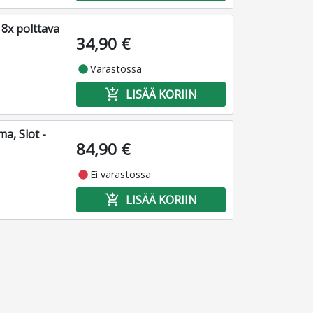
8x polttava
34,90 €
fiber_manual_record
Varastossa
add_shopping_cart
LISÄÄ KORIIN
a, Slot -
84,90 €
fiber_manual_record
Ei varastossa
add_shopping_cart
LISÄÄ KORIIN