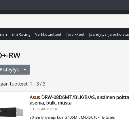
inen
Sim Racing
Verkkotuotteet
Tarvikkeet
Jäähdytys- ja erikoistu
D+-RW
Pisteytys
tään
tuotteet
:
1 - 3 / 3
Asus
DRW-08D6MT/BLK/B/AS, sisäinen poltta
asema, bulk, musta
90DD0340-B19000
30mm lyhyempi kuin 24D5MT, M-DISC tuki, E-Green