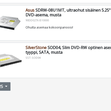
Asus
SDRW-08U1MT, ultraohut sisäinen 5.25" 
DVD-asema, musta
90DD027X-B10000
Ohutta asemaa kokoonpanoosi!
SilverStone
SOD04, Slim DVD-RW optinen asem
tyyppi, SATA, musta
SST-SOD04
25