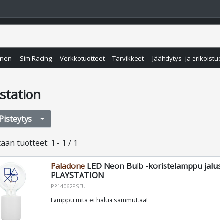
inen
Sim Racing
Verkkotuotteet
Tarvikkeet
Jäähdytys- ja erikoistu
station
Pisteytys
tään
tuotteet
:
1 - 1 / 1
Paladone
LED Neon Bulb -koristelamppu jalus
PLAYSTATION
PP14062PSEU
Lamppu mitä ei halua sammuttaa!