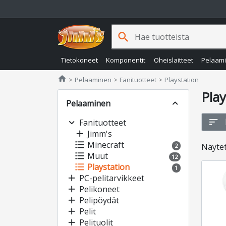
search
Tietokoneet
Komponentit
Oheislaitteet
Pelaam
Jimms.fi
home
Pelaaminen
Fanituotteet
Playstation
Play
Pelaaminen
expand_less
sort
expand_more
Fanituotteet
add
Jimm's
format_list_bulleted
Minecraft
Näyte
2
format_list_bulleted
Muut
12
format_list_bulleted
Playstation
1
add
PC-pelitarvikkeet
add
Pelikoneet
add
Pelipöydät
add
Pelit
add
Pelituolit