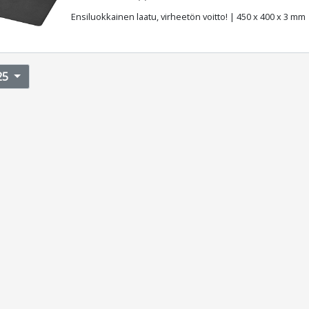
Ensiluokkainen laatu, virheetön voitto! | 450 x 400 x 3 mm
25