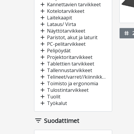
add
Kannettavien tarvikkeet
add
Kotelotarvikkeet
add
Laitekaapit
add
Lataus/ Virta
add
Näyttötarvikkeet
tag
add
Paristot, akut ja laturit
add
PC-pelitarvikkeet
add
Pelipöydät
add
Projektoritarvikkeet
add
Tablettien tarvikkeet
add
Tallennustarvikkeet
add
Telineet/varret//kiinnikkeet
add
Toimisto ja ergonomia
add
Tulostintarvikkeet
add
Tuolit
add
Työkalut
filter_list
Suodattimet