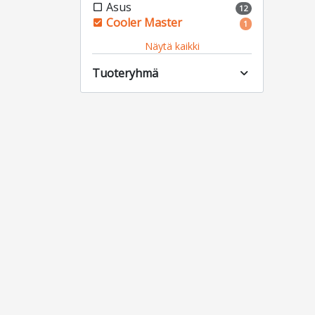
Asus
check_box_outline_blank
12
Cooler Master
check_box
1
Näytä kaikki
Tuoteryhmä
expand_more