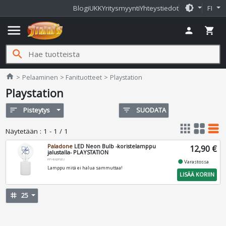
brightness_medium
Blogi
UKK
Yritysmyynti
Yhteystiedot
FI
menu
person
shopping_cart
search
Jimms.fi
home
Pelaaminen
Fanituotteet
Playstation
Playstation
sort
Pisteytys
filter_list
SUODATA
apps
grid_view
table_rows
Näytetään
:
1 - 1 / 1
Paladone
LED Neon Bulb -koristelamppu
12,90 €
jalustalla- PLAYSTATION
PP14062PSEU
fiber_manual_record
Varastossa
Lamppu mitä ei halua sammuttaa!
LISÄÄ KORIIN
tag
25