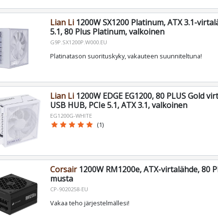
Lian Li
1200W SX1200 Platinum, ATX 3.1-virtal
5.1, 80 Plus Platinum, valkoinen
G9P.SX1200P.W000.EU
Platinatason suorituskyky, vakauteen suunniteltuna!
Lian Li
1200W EDGE EG1200, 80 PLUS Gold virt
USB HUB, PCIe 5.1, ATX 3.1, valkoinen
EG1200G-WHITE
star
star
star
star
star
(1)
Corsair
1200W RM1200e, ATX-virtalähde, 80 Pl
musta
CP-9020258-EU
Vakaa teho järjestelmällesi!