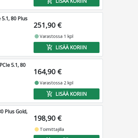
add_shopping_cart
LISÄÄ KORIIN
5.1, 80 Plus
251,90 €
fiber_manual_record
Varastossa 1 kpl
add_shopping_cart
LISÄÄ KORIIN
PCIe 5.1, 80
164,90 €
fiber_manual_record
Varastossa 2 kpl
add_shopping_cart
LISÄÄ KORIIN
0 Plus Gold,
198,90 €
fiber_manual_record
Toimittajilla