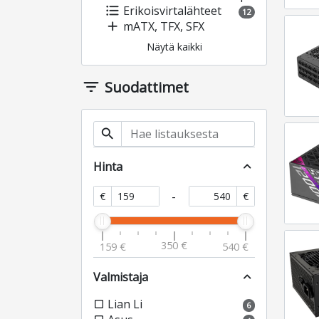
format_list_bulleted
Erikoisvirtalähteet
12
add
mATX, TFX, SFX
Näytä kaikki
filter_list
Suodattimet
search
Hinta
expand_less
-
€
€
350 €
159 €
540 €
Valmistaja
expand_less
Lian Li
check_box_outline_blank
6