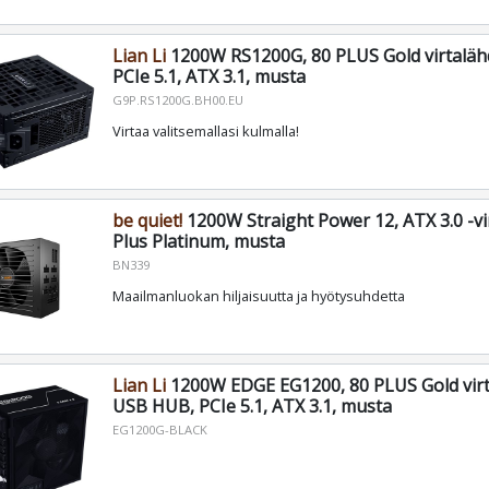
Lian Li
1200W RS1200G, 80 PLUS Gold virtaläh
PCIe 5.1, ATX 3.1, musta
G9P.RS1200G.BH00.EU
Virtaa valitsemallasi kulmalla!
be quiet!
1200W Straight Power 12, ATX 3.0 -vi
Plus Platinum, musta
BN339
Maailmanluokan hiljaisuutta ja hyötysuhdetta
Lian Li
1200W EDGE EG1200, 80 PLUS Gold virt
USB HUB, PCIe 5.1, ATX 3.1, musta
EG1200G-BLACK