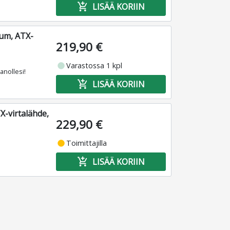
add_shopping_cart
LISÄÄ KORIIN
um, ATX-
219,90 €
fiber_manual_record
Varastossa 1 kpl
anollesi!
add_shopping_cart
LISÄÄ KORIIN
-virtalähde,
229,90 €
fiber_manual_record
Toimittajilla
add_shopping_cart
LISÄÄ KORIIN