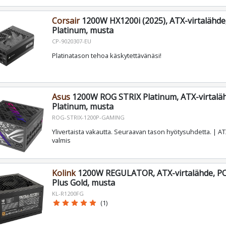
Corsair
1200W HX1200i (2025), ATX-virtalähde,
Platinum, musta
CP-9020307-EU
Platinatason tehoa käskytettävänäsi!
Asus
1200W ROG STRIX Platinum, ATX-virtaläh
Platinum, musta
ROG-STRIX-1200P-GAMING
Ylivertaista vakautta. Seuraavan tason hyötysuhdetta. | ATX
valmis
Kolink
1200W REGULATOR, ATX-virtalähde, PCI
Plus Gold, musta
KL-R1200FG
star
star
star
star
star
(1)