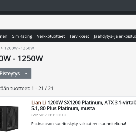
inen
Sim Racing
Verkkotuotteet
Tarvikkeet
Jäähdytys- ja erikoistu
1200W - 1250W
0W - 1250W
Pisteytys
tään
tuotteet
:
1 - 21 / 21
Lian Li
1200W SX1200 Platinum, ATX 3.1-virtal
5.1, 80 Plus Platinum, musta
G9P.SX1200P.B000.EU
Platinatason suorituskyky, vakauteen suunniteltuna!