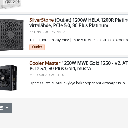
SilverStone
(Outlet) 1200W HELA 1200R Platin
virtalähde, PCIe 5.0, 80 Plus Platinum
SST-HA1200R-PM-BST2
Tämä tuote on käytetty! | PCIe 5.0 -valmista virtaa kokoonp
Outlet
Cooler Master
1250W MWE Gold 1250 - V2, ATX
PCIe 5.1, 80 Plus Gold, musta
MPE-C501-AFCAG-3EEU
Optimaalista suorituskykyä kokoonpanosi virtatarpeisiin!
25