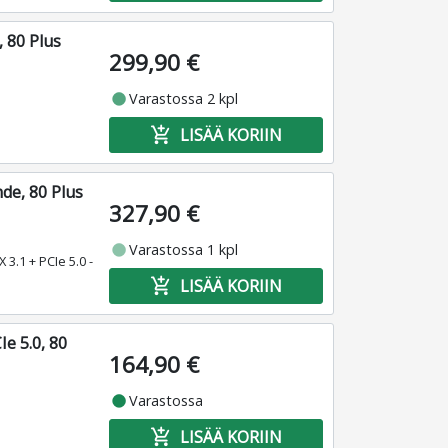
 80 Plus
299,90 €
fiber_manual_record
Varastossa 2 kpl
add_shopping_cart
LISÄÄ KORIIN
de, 80 Plus
327,90 €
fiber_manual_record
Varastossa 1 kpl
 3.1 + PCIe 5.0 -
add_shopping_cart
LISÄÄ KORIIN
e 5.0, 80
164,90 €
fiber_manual_record
Varastossa
add_shopping_cart
LISÄÄ KORIIN