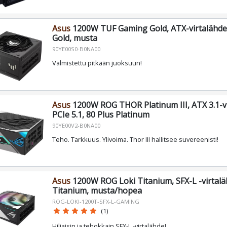
Asus
1200W TUF Gaming Gold, ATX-virtalähde,
Gold, musta
90YE00S0-B0NA00
Valmistettu pitkään juoksuun!
Asus
1200W ROG THOR Platinum III, ATX 3.1-vi
PCIe 5.1, 80 Plus Platinum
90YE00V2-B0NA00
Teho. Tarkkuus. Ylivoima. Thor III hallitsee suvereenisti!
Asus
1200W ROG Loki Titanium, SFX-L -virtalä
Titanium, musta/hopea
ROG-LOKI-1200T-SFX-L-GAMING
star
star
star
star
star
(1)
Hiljaisin ja tehokkain SFX-L -virtalähde!