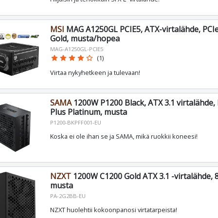
MSI
MAG A1250GL PCIE5, ATX-virtalähde, PCIe 
Gold, musta/hopea
MAG-A1250GL-PCIE5
star
star
star
star
star_border
(1)
Virtaa nykyhetkeen ja tulevaan!
SAMA
1200W P1200 Black, ATX 3.1 virtalähde, 
Plus Platinum, musta
P1200-BKPFF001-EU
Koska ei ole ihan se ja SAMA, mikä ruokkii koneesi!
NZXT
1200W C1200 Gold ATX 3.1 -virtalähde, 8
musta
PA-2G2BB-EU
NZXT huolehtii kokoonpanosi virtatarpeista!