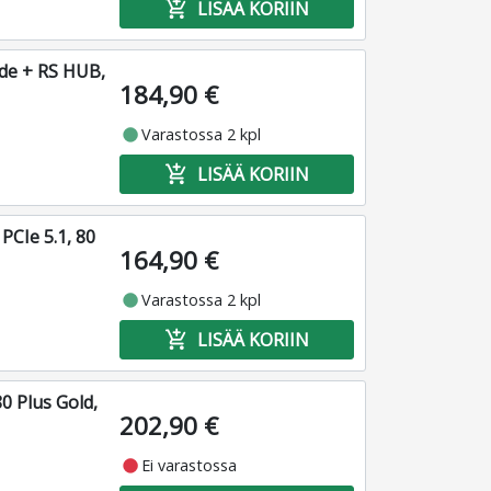
add_shopping_cart
LISÄÄ KORIIN
de + RS HUB,
184,90 €
fiber_manual_record
Varastossa 2 kpl
add_shopping_cart
LISÄÄ KORIIN
PCIe 5.1, 80
164,90 €
fiber_manual_record
Varastossa 2 kpl
add_shopping_cart
LISÄÄ KORIIN
0 Plus Gold,
202,90 €
fiber_manual_record
Ei varastossa