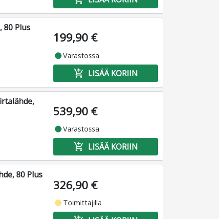
 80 Plus
199,90 €
fiber_manual_record
Varastossa
add_shopping_cart
LISÄÄ KORIIN
rtalähde,
539,90 €
fiber_manual_record
Varastossa
add_shopping_cart
LISÄÄ KORIIN
hde, 80 Plus
326,90 €
fiber_manual_record
Toimittajilla