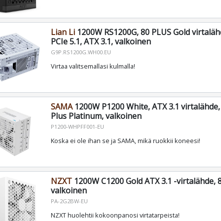
Lian Li
1200W RS1200G, 80 PLUS Gold virtaläh
PCIe 5.1, ATX 3.1, valkoinen
G9P.RS1200G.WH00.EU
Virtaa valitsemallasi kulmalla!
SAMA
1200W P1200 White, ATX 3.1 virtalähde, 
Plus Platinum, valkoinen
P1200-WHPFF001-EU
Koska ei ole ihan se ja SAMA, mikä ruokkii koneesi!
NZXT
1200W C1200 Gold ATX 3.1 -virtalähde, 8
valkoinen
PA-2G2BW-EU
NZXT huolehtii kokoonpanosi virtatarpeista!