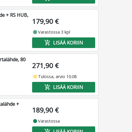
de + RS HUB,
179,90 €
fiber_manual_record
Varastossa 3 kpl
add_shopping_cart
LISÄÄ KORIIN
rtalähde, 80
271,90 €
fiber_manual_record
Tulossa, arvio 10.08
add_shopping_cart
LISÄÄ KORIIN
alähde +
189,90 €
fiber_manual_record
Varastossa
add_shopping_cart
LISÄÄ KORIIN