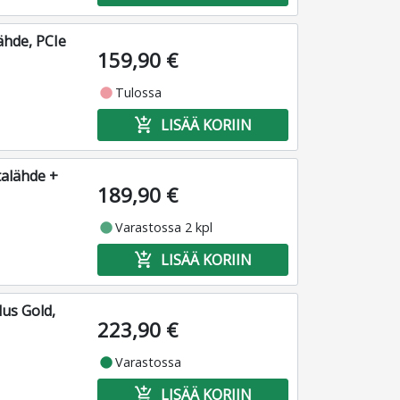
ähde, PCIe
159,90 €
fiber_manual_record
Tulossa
add_shopping_cart
LISÄÄ KORIIN
alähde +
189,90 €
fiber_manual_record
Varastossa 2 kpl
add_shopping_cart
LISÄÄ KORIIN
us Gold,
223,90 €
fiber_manual_record
Varastossa
add_shopping_cart
LISÄÄ KORIIN