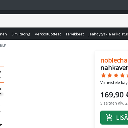
inen
Sim Racing
Verkkotuotteet
Tarvikkeet
Jäähdytys- ja erikoistu
-BLK
noblecha
nahkaver
star
star
star
star
star
Viimeistele käy
169,90 
Sisältäen alv. 
add_shopping_cart
LISÄ