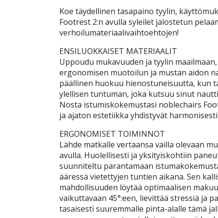
Koe täydellinen tasapaino tyylin, käyttömuk
Footrest 2:n avulla syleilet jalostetun pelaa
verhoilumateriaalivaihtoehtojen!
ENSILUOKKAISET MATERIAALIT
Uppoudu mukavuuden ja tyylin maailmaan, 
ergonomisen muotoilun ja mustan aidon na
päällinen huokuu hienostuneisuutta, kun ta
ylellisen tuntuman, joka kutsuu sinut nau
Nosta istumiskokemustasi noblechairs Footr
ja ajaton estetiikka yhdistyvät harmonisesti
ERGONOMISET TOIMINNOT
Lähde matkalle vertaansa vailla olevaan m
avulla. Huolellisesti ja yksityiskohtiin pane
suunniteltu parantamaan istumakokemustasi
ääressä vietettyjen tuntien aikana. Sen kall
mahdollisuuden löytää optimaalisen makuu
vaikuttavaan 45°:een, lievittää stressiä ja 
tasaisesti suuremmalle pinta-alalle tämä j