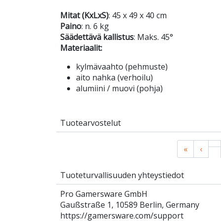
Mitat (KxLxS)
: 45 x 49 x 40 cm
Paino
: n. 6 kg
Säädettävä kallistus
: Maks. 45°
Materiaalit:
kylmävaahto (pehmuste)
aito nahka (verhoilu)
alumiini / muovi (pohja)
Tuotearvostelut
«
‹
Tuoteturvallisuuden yhteystiedot
Pro Gamersware GmbH
Gaußstraße 1, 10589 Berlin, Germany
https://gamersware.com/support