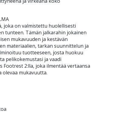
ittyneenä ja virkeänä koko
LMA
, joka on valmistettu huolellisesti
en tunteen. Tämän jalkarahin jokainen
alisen mukavuuden ja kestävän
en materiaalien, tarkan suunnittelun ja
ulminoituu tuotteeseen, josta huokuu
a pelikokemustasi ja vaadi
 Footrest 2:lla, joka ilmentää vertaansa
lla olevaa mukavuutta.
toa