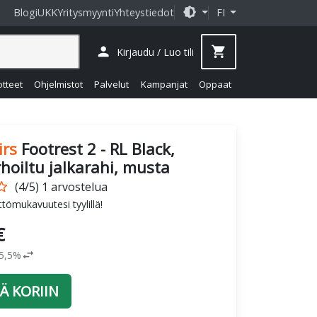
brightness_medium
Blogi
UKK
Yritysmyynti
Yhteystiedot
FI
person
shopping_cart
Kirjaudu / Luo tili
otteet
Ohjelmistot
Palvelut
Kampanjat
Oppaat
irs
Footrest 2 - RL Black,
hoiltu jalkarahi, musta
_border
(4/5) 1 arvostelua
ttömukavuutesi tyylillä!
€
swap_horiz
25,5%
Ä KORIIN