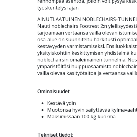
rennompaa asentoa, jolloin voit pysyä kesk
työskentelysi ajan.
AINUTLAATUINEN NOBLECHAIRS-TUNNE
Nauti noblechairs Footrest 2:n ylellisyydestä
tarjoamaan vertaansa vailla olevan istumis
osa-alue on suunniteltu harkitusti optima
kestävyyden varmistamiseksi. Ensiluokkaist
yksityiskohtiin keskittymisen yhdistelmä k
noblechairsin omaleimainen tunnelma. Nost
ympäristöltäsi huippuosaamista noblechairs
vailla olevaa käsityötaitoa ja vertaansa vai
Ominaisuudet
:
Kestävä ydin
Muotonsa hyvin säilyttävää kylmävaah
Maksimissaan 100 kg kuorma
Tekniset tiedot
: