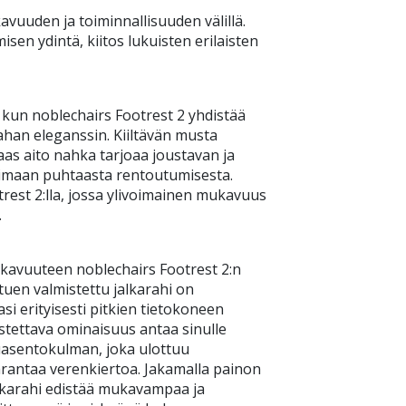
avuuden ja toiminnallisuuden välillä.
misen ydintä, kiitos lukuisten erilaisten
kun noblechairs Footrest 2 yhdistää
han eleganssin. Kiiltävän musta
as aito nahka tarjoaa joustavan ja
ttimaan puhtaasta rentoutumisesta.
est 2:lla, jossa ylivoimainen mukavuus
.
ukavuuteen noblechairs Footrest 2:n
utuen valmistettu jalkarahi on
 erityisesti pitkien tietokoneen
istettava ominaisuus antaa sinulle
asentokulman, joka ulottuu
parantaa verenkiertoa. Jakamalla painon
alkarahi edistää mukavampaa ja