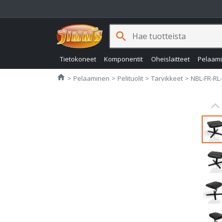
search
Tietokoneet
Komponentit
Oheislaitteet
Pelaam
Jimms.fi
home
Pelaaminen
Pelituolit
Tarvikkeet
NBL-FR-RL