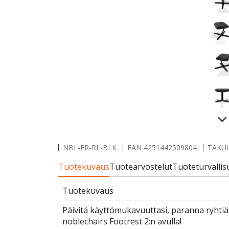
NBL-FR-RL-BLK
EAN
4251442509804
TAKUU
Tuotekuvaus
Tuotearvostelut
Tuoteturvallis
Tuotekuvaus
Päivitä käyttömukavuuttasi, paranna ryhtiäsi
noblechairs Footrest 2:n avulla!