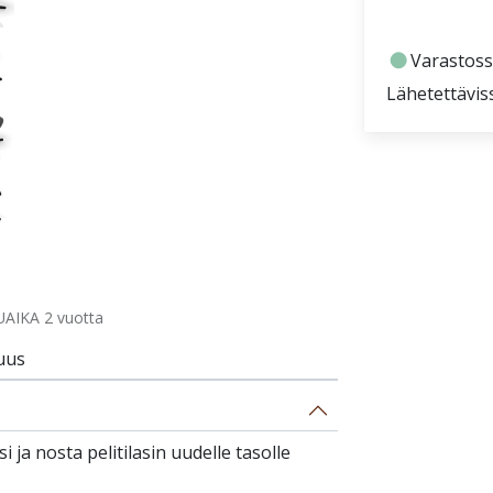
fiber_manual_record
Varastoss
Lähetettävis
AIKA 2 vuotta
uus
 ja nosta pelitilasin uudelle tasolle