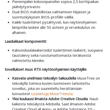
Pienempiikin kokoonpanoihin sopiva 2,5 korttipaikan
jäähdytysrivasto
Dual BIOS mahdollistaa vaihtamisen hiljaisen ja
suorituskykyisen BIOS-profiilin välillä.
Kaikki tuulettimet pysähtyvät, kun näytönohjaimen
lämpötila laskee alle 50 asteen ja virrankulutus on
alhainen.
Laadukkaat komponentit:
Kaksoiskuulalaakeroidut tuulettimen laakerit, suojaava
taustalevy sekä ruostumattomasta teräksestä
valmistettu kiinnike.
Sovellukset Asus RTX näytönohjaimien käyttäjille
:
Kasvata unelmiasi tekoälyn taikuudella
MuseTree on
tekoälyllä toimiva kuvien luomiseen tarkoitettu
sovellus, joka on suunniteltu herättämään
luovuutesi!
Lisätietoja MuseTreesta
Yksi kuukausi ilmaista Adobe Creative Cloudia
: Nauti
kaikesta tekoälystä Adobella. Saat ilmaisen Adobe
Creative Cloud all Apps- ja Adobe Substance 3D -