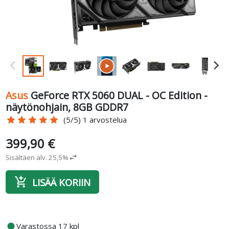
Asus
GeForce RTX 5060 DUAL - OC Edition -
näytönohjain, 8GB GDDR7
star
star
star
star
star
(5/5) 1 arvostelua
399,90 €
Sisältäen alv. 25,5%
swap_horiz
add_shopping_cart
LISÄÄ KORIIN
fiber_manual_record
Varastossa 17 kpl