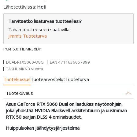
Lähetettävissä:
Heti
Tarvitsetko lisäturvaa tuotteellesi?
Tähän tuotteeseen saatavilla
Jimm’s Tuoteturva
PCIe 5.0, HDMI/3xDP
DUAL-RTX5060-O8G
EAN
4711636057899
TAKUUAIKA 3 vuotta
Tuotekuvaus
Tuotearvostelut
Tuoteturva
Tuotekuvaus
Asus GeForce RTX 5060 Dual on laadukas näytönohjain,
joka yhdistää NVIDIA Blackwell arkkitehtuurin ja uusimman
RTX 50 sarjan DLSS 4 ominaisuudet.
Huippuluokan jäähdytysjärjestelmä
: