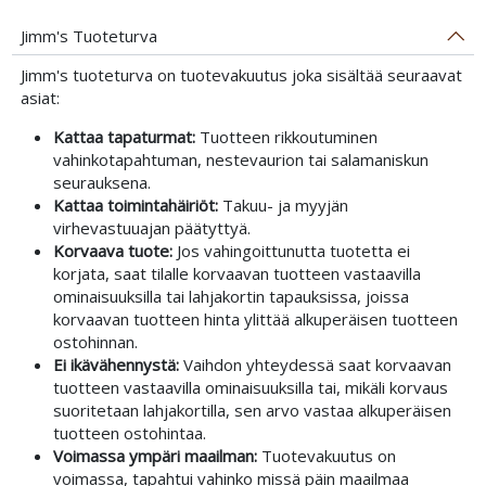
Jimm's Tuoteturva
Jimm's tuoteturva on tuotevakuutus joka sisältää seuraavat
asiat:
Kattaa tapaturmat:
Tuotteen rikkoutuminen
vahinkotapahtuman, nestevaurion tai salamaniskun
seurauksena.
Kattaa toimintahäiriöt:
Takuu- ja myyjän
virhevastuuajan päätyttyä.
Korvaava tuote:
Jos vahingoittunutta tuotetta ei
korjata, saat tilalle korvaavan tuotteen vastaavilla
ominaisuuksilla tai lahjakortin tapauksissa, joissa
korvaavan tuotteen hinta ylittää alkuperäisen tuotteen
ostohinnan.
Ei ikävähennystä:
Vaihdon yhteydessä saat korvaavan
tuotteen vastaavilla ominaisuuksilla tai, mikäli korvaus
suoritetaan lahjakortilla, sen arvo vastaa alkuperäisen
tuotteen ostohintaa.
Voimassa ympäri maailman:
Tuotevakuutus on
voimassa, tapahtui vahinko missä päin maailmaa