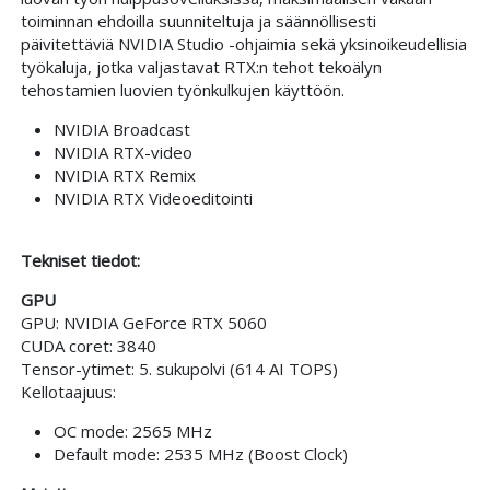
toiminnan ehdoilla suunniteltuja ja säännöllisesti
päivitettäviä NVIDIA Studio -ohjaimia sekä yksinoikeudellisia
työkaluja, jotka valjastavat RTX:n tehot tekoälyn
tehostamien luovien työnkulkujen käyttöön.
NVIDIA Broadcast
NVIDIA RTX-video
NVIDIA RTX Remix
NVIDIA RTX Videoeditointi
Tekniset tiedot:
GPU
GPU: NVIDIA GeForce RTX 5060
CUDA coret: 3840
Tensor-ytimet: 5. sukupolvi (614 AI TOPS)
Kellotaajuus:
OC mode: 2565 MHz
Default mode: 2535 MHz (Boost Clock)