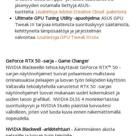
jäsenyyden ostamalla tiettyjä ASUS-
tuotteita.
Lisätietoja Adobe Creative Cloud -paketista
Ultimate GPU Tuning Utility -apuohjelma
: ASUS GPU
Tweak III tarjoaa intuitiivista suorituskyvyn säätämistä,
kehittyneitä lämpösäätöjä ja järjestelmän
valvontaa.
Lisätietoja GPU Tweak III:sta
GeForce RTX 50 -sarja - Game Changer
NVIDIA Blackwellin tehoa käyttävät GeForce RTX™ 50 -
sarjan näytönohjaimet tuovat pelaamisen mullistavia
ominaisuuksia pelaajien ja luovan työn tekijöiden käyttöön.
Valtavalla tekoälyteholla varustetut RTX 50 -sarjan
näytönohjaimet tuovat mukanaan uudet kokemukset ja
uuden tason grafiikat. NVIDIA DLSS 4 moninkertaistaa
suorituskyvyn ja NVIDIA Studio päästää luovuutesi
valloilleen, joten voit luoda kuvia ennen näkemättömällä
nopeudella.
NVIDIA Blackwell -arkkitehtuuri
- Äärimmäinen alusta
pelaajille ja luovan työn tekijöille