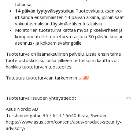
tahansa.
14 päivän tyytyväisyystakuu
Tuotevakuutuksen voi
irtisanoa ensimmäisten 14 päivän aikana, jolloin saat
vakuutusmaksun täysimääräisenä takaisin.
Monitorien tuoteturva kattaa myös pikselivirheet ja
komponenteille tuoteturva tarjoaa 30 päivän suojan
asennus- ja kokoamisvahingoille
Tuoteturva on lisämaksullinen palvelu. Lisää ensin tämä
tuote ostoskoriisi, jonka jälkeen ostoskorin kautta voit
hankkia tuoteturvan tuotteellesi.
Tutustus tuoteturvaan tarkemmin
täällä
Tuoteturvallisuuden yhteystiedot
Asus Nordic AB
Torshamnsgatan 35 / 6TR 16640 Kista, Sweden
https://www.asus.com/content/asus-product-security-
advisory/