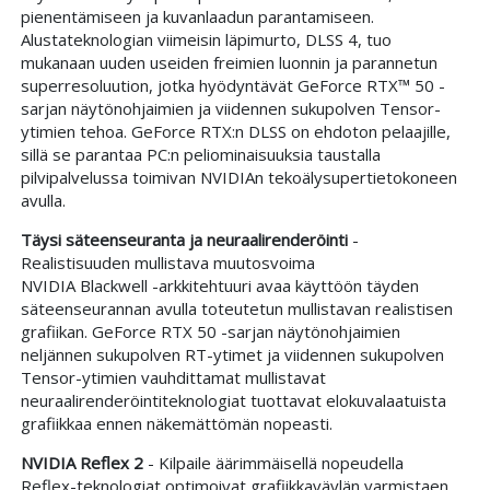
pienentämiseen ja kuvanlaadun parantamiseen.
‌Alustateknologian viimeisin läpimurto, DLSS 4, tuo
mukanaan uuden useiden freimien luonnin ja parannetun
superresoluution, jotka hyödyntävät GeForce RTX™ 50 -
sarjan näytönohjaimien ja viidennen sukupolven Tensor-
ytimien tehoa. GeForce RTX:n DLSS on ehdoton pelaajille,
sillä se parantaa PC:n peliominaisuuksia taustalla
pilvipalvelussa toimivan NVIDIAn tekoälysupertietokoneen
avulla.
Täysi säteenseuranta ja neuraalirenderöinti
-
Realistisuuden mullistava muutosvoima
NVIDIA Blackwell -arkkitehtuuri avaa käyttöön täyden
säteenseurannan avulla toteutetun mullistavan realistisen
grafiikan. GeForce RTX 50 -sarjan näytönohjaimien
neljännen sukupolven RT-ytimet ja viidennen sukupolven
Tensor-ytimien vauhdittamat mullistavat
neuraalirenderöintiteknologiat tuottavat elokuvalaatuista
grafiikkaa ennen näkemättömän nopeasti.
NVIDIA Reflex 2
- Kilpaile äärimmäisellä nopeudella
Reflex-teknologiat optimoivat grafiikkaväylän varmistaen