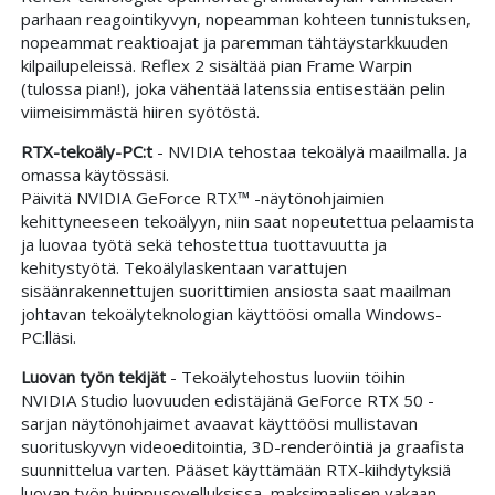
parhaan reagointikyvyn, nopeamman kohteen tunnistuksen,
nopeammat reaktioajat ja paremman tähtäystarkkuuden
kilpailupeleissä. Reflex 2 sisältää pian Frame Warpin
(tulossa pian!), joka vähentää latenssia entisestään pelin
viimeisimmästä hiiren syötöstä.
RTX-tekoäly-PC:t
- NVIDIA tehostaa tekoälyä maailmalla. Ja
omassa käytössäsi.
Päivitä NVIDIA GeForce RTX™ -näytönohjaimien
kehittyneeseen tekoälyyn, niin saat nopeutettua pelaamista
ja luovaa työtä sekä tehostettua tuottavuutta ja
kehitystyötä. Tekoälylaskentaan varattujen
sisäänrakennettujen suorittimien ansiosta saat maailman
johtavan tekoälyteknologian käyttöösi omalla Windows-
PC:lläsi.
Luovan työn tekijät
- Tekoälytehostus luoviin töihin
NVIDIA Studio luovuuden edistäjänä GeForce RTX 50 -
sarjan näytönohjaimet avaavat käyttöösi mullistavan
suorituskyvyn videoeditointia, 3D-renderöintiä ja graafista
suunnittelua varten. Pääset käyttämään RTX-kiihdytyksiä
luovan työn huippusovelluksissa, maksimaalisen vakaan