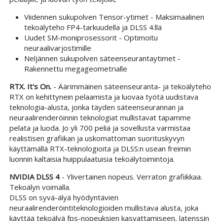
Viidennen sukupolven Tensor-ytimet - Maksimaalinen
tekoälyteho FP4-tarkuudella ja DLSS 4:llä
Uudet SM-moniprosessorit - Optimoitu
neuraalivarjostimille
Neljännen sukupolven säteenseurantaytimet -
Rakennettu megageometrialle
RTX. It's On.
- Äärimmäinen säteenseuranta- ja tekoälyteho
RTX on kehittynein pelaamista ja luovaa työtä uudistava
teknologia-alusta, jonka täyden säteenseurannan ja
neuraalirenderöinnin teknologiat mullistavat tapamme
pelata ja luoda. Jo yli 700 peliä ja sovellusta varmistaa
realistisen grafiikan ja uskomattoman suorituskyvyn
käyttämällä RTX-teknologioita ja DLSS:n usean freimin
luonnin kaltaisia huippulaatuisia tekoälytoimintoja.
NVIDIA DLSS 4
- Ylivertainen nopeus. Verraton grafiikkaa.
Tekoälyn voimalla.
DLSS on syvä-älyä hyödyntävien
neuraalirenderöintiteknologioiden mullistava alusta, joka
käyttää tekoälyä fps-nopeuksien kasvattamiseen, latenssin