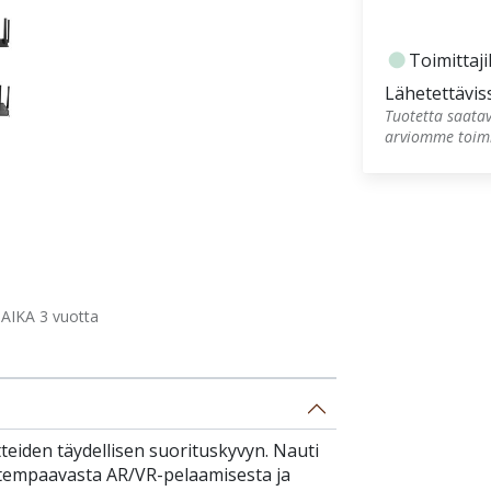
fiber_manual_record
Toimittaji
Lähetettävis
Tuotetta saatav
arviomme toimi
IKA 3 vuotta
tteiden täydellisen suorituskyvyn. Nauti
tempaavasta AR/VR-pelaamisesta ja