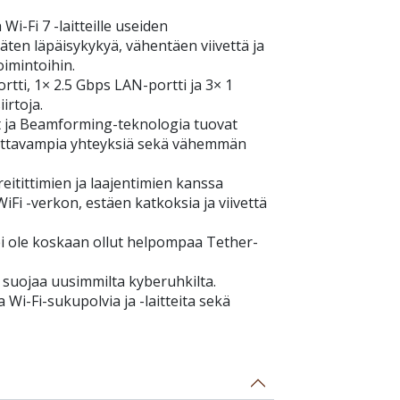
i-Fi 7 -laitteille useiden
äten läpäisykykyä, vähentäen viivettä ja
oimintoihin.
rtti, 1× 2.5 Gbps LAN-portti ja 3× 1
irtoja.
it ja Beamforming-teknologia tuovat
ettavampia yhteyksiä sekä vähemmän
itittimien ja laajentimien kanssa
i -verkon, estäen katkoksia ja viivettä
ei ole koskaan ollut helpompaa Tether-
 suojaa uusimmilta kyberuhkilta.
Wi-Fi-sukupolvia ja -laitteita sekä