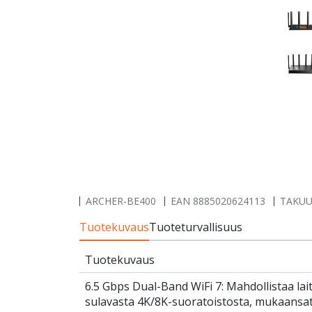
ARCHER-BE400
EAN
8885020624113
TAKUUA
Tuotekuvaus
Tuoteturvallisuus
Tuotekuvaus
6.5 Gbps Dual-Band WiFi 7: Mahdollistaa lai
sulavasta 4K/8K-suoratoistosta, mukaansa