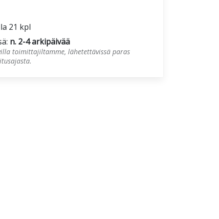
lla 21 kpl
sä:
n. 2-4 arkipäivää
illa toimittajiltamme, lähetettävissä paras
tusajasta.