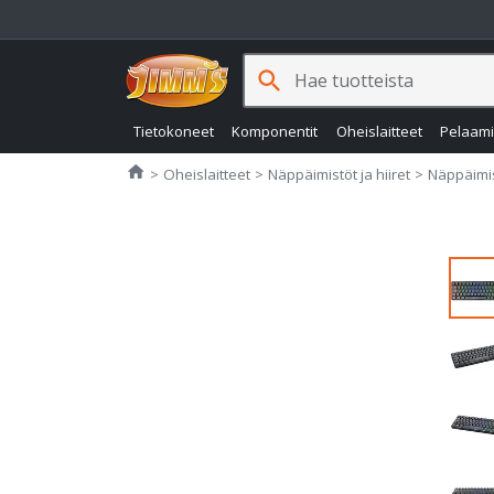
search
Tietokoneet
Komponentit
Oheislaitteet
Pelaam
Jimms.fi
home
Oheislaitteet
Näppäimistöt ja hiiret
Näppäimist