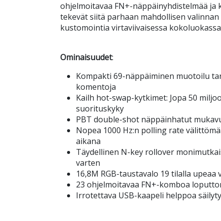
ohjelmoitavaa FN+-näppäinyhdistelmää ja k
tekevät siitä parhaan mahdollisen valinnan pe
kustomointia virtaviivaisessa kokoluokassa
Ominaisuudet
:
Kompakti 69-näppäiminen muotoilu tarj
komentoja
Kailh hot-swap-kytkimet: Jopa 50 miljo
suorituskyky
PBT double-shot näppäinhatut mukavuu
Nopea 1000 Hz:n polling rate välittömää
aikana
Täydellinen N-key rollover monimutkai
varten
16,8M RGB-taustavalo 19 tilalla upeaa 
23 ohjelmoitavaa FN+-komboa loputtomi
Irrotettava USB-kaapeli helppoa säilyt