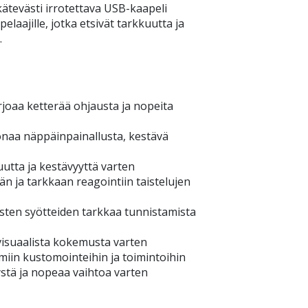
ätevästi irrotettava USB-kaapeli
laajille, jotka etsivät tarkkuutta ja
.
oaa ketterää ohjausta ja nopeita
onaa näppäinpainallusta, kestävä
tta ja kestävyyttä varten
n ja tarkkaan reagointiin taistelujen
sten syötteiden tarkkaa tunnistamista
visuaalista kokemusta varten
in kustomointeihin ja toimintoihin
ystä ja nopeaa vaihtoa varten