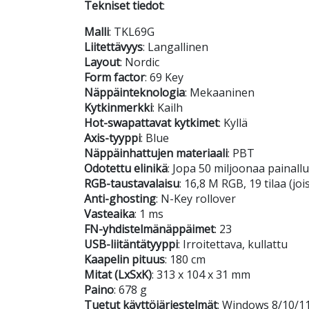
Tekniset tiedot
:
Malli
: TKL69G
Liitettävyys
: Langallinen
Layout
: Nordic
Form factor
: 69 Key
Näppäinteknologia
: Mekaaninen
Kytkinmerkki
: Kailh
Hot-swapattavat kytkimet
: Kyllä
Axis-tyyppi
: Blue
Näppäinhattujen materiaali
: PBT
Odotettu elinikä
: Jopa 50 miljoonaa painall
RGB-taustavalaisu
: 16,8 M RGB, 19 tilaa (jo
Anti-ghosting
: N-Key rollover
Vasteaika
: 1 ms
FN-yhdistelmänäppäimet
: 23
USB-liitäntätyyppi
: Irroitettava, kullattu
Kaapelin pituus
: 180 cm
Mitat (LxSxK)
: 313 x 104 x 31 mm
Paino
: 678 g
Tuetut käyttöjärjestelmät
: Windows 8/10/1