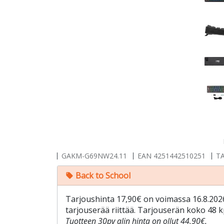
GAKM-G69NW24.11
EAN
4251442510251
TA
Back to School
local_offer
Tarjoushinta 17,90€ on voimassa 16.8.2026 
tarjouserää riittää. Tarjouserän koko 48 k
Tuotteen 30pv alin hinta on ollut 44,90€.