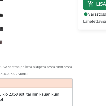
add_shopping_cart
LISÄ
fiber_manual_record
Varastossa
Lähetettävis
Kuva saattaa poiketa alkuperäisestä tuotteesta.
KUUAIKA 2 vuotta
klo 23:59 asti tai niin kauan kuin
pl.