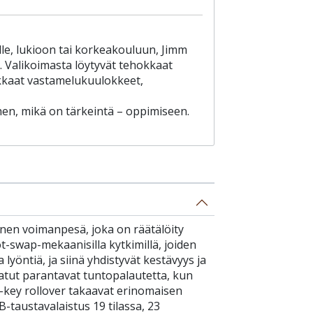
le, lukioon tai korkeakouluun, Jimm
t. Valikoimasta löytyvät tehokkaat
ukkaat vastamelukuulokkeet,
hen, mikä on tärkeintä – oppimiseen.
en voimanpesä, joka on räätälöity
ot-swap-mekaanisilla kytkimillä, joiden
yöntiä, ja siinä yhdistyvät kestävyys ja
tut parantavat tuntopalautetta, kun
N-key rollover takaavat erinomaisen
-taustavalaistus 19 tilassa, 23