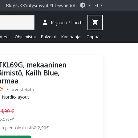
brightness_medium
Blogi
UKK
Yritysmyynti
Yhteystiedot
FI
person
shopping_cart
Kirjaudu / Luo tili
otteet
Ohjelmistot
Palvelut
Kampanjat
Oppaat
TKL69G, mekaaninen
imistö, Kailh Blue,
armaa
_border
Ei arvosteluita
 | Nordic-layout
4,90 €
swap_horiz
25,5%
siin pientoimituslisä 2,90€