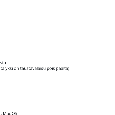
usta
ista yksi on taustavalaisu pois päältä)
1, Mac OS