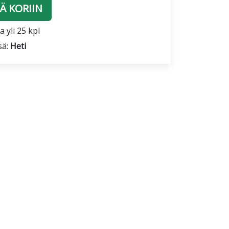
Ä KORIIN
 yli 25 kpl
sä:
Heti