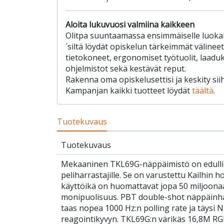
Aloita lukuvuosi valmiina kaikkeen
Olitpa suuntaamassa ensimmäiselle luokal
´siltä löydät opiskelun tärkeimmät välinee
tietokoneet, ergonomiset työtuolit, laad
ohjelmistot sekä kestävät reput.
Rakenna oma opiskelusettisi ja keskity sii
Kampanjan kaikki tuotteet löydät
täältä
.
Tuotekuvaus
Tuotekuvaus
Mekaaninen TKL69G-näppäimistö on edullin
peliharrastajille. Se on varustettu Kailhin h
käyttöikä on huomattavat jopa 50 miljoonaa l
monipuolisuus. PBT double-shot näppäinha
taas nopea 1000 Hz:n polling rate ja täysi 
reagointikyvyn. TKL69G:n värikäs 16,8M RGB