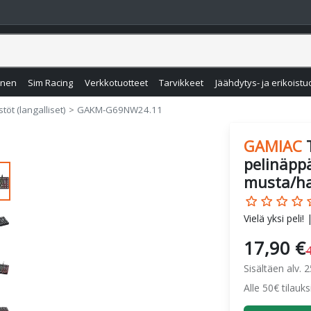
inen
Sim Racing
Verkkotuotteet
Tarvikkeet
Jäähdytys- ja erikoistu
öt (langalliset)
GAKM-G69NW24.11
GAMIAC
pelinäppä
musta/h
star_border
star_border
star_border
star_border
star
Vielä yksi peli!
17,90 €
4
Sisältäen alv. 
Alle 50€ tilauk