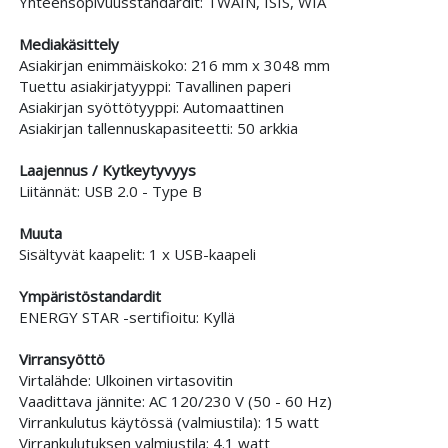
Yhteensopivuusstandardit: TWAIN, ISIS, WIA
Mediakäsittely
Asiakirjan enimmäiskoko: 216 mm x 3048 mm
Tuettu asiakirjatyyppi: Tavallinen paperi
Asiakirjan syöttötyyppi: Automaattinen
Asiakirjan tallennuskapasiteetti: 50 arkkia
Laajennus / Kytkeytyvyys
Liitännät: USB 2.0 - Type B
Muuta
Sisältyvät kaapelit: 1 x USB-kaapeli
Ympäristöstandardit
ENERGY STAR -sertifioitu: Kyllä
Virransyöttö
Virtalähde: Ulkoinen virtasovitin
Vaadittava jännite: AC 120/230 V (50 - 60 Hz)
Virrankulutus käytössä (valmiustila): 15 watt
Virrankulutuksen valmiustila: 4.1 watt