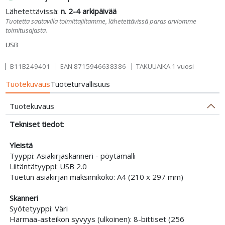
Lähetettävissä:
n. 2-4 arkipäivää
Tuotetta saatavilla toimittajiltamme, lähetettävissä paras arviomme
toimitusajasta.
USB
B11B249401
EAN
8715946638386
TAKUUAIKA 1 vuosi
Tuotekuvaus
Tuoteturvallisuus
Tuotekuvaus
Tekniset tiedot
:
Yleistä
Tyyppi: Asiakirjaskanneri - pöytämalli
Liitäntätyyppi: USB 2.0
Tuetun asiakirjan maksimikoko: A4 (210 x 297 mm)
Skanneri
Syötetyyppi: Väri
Harmaa-asteikon syvyys (ulkoinen): 8-bittiset (256