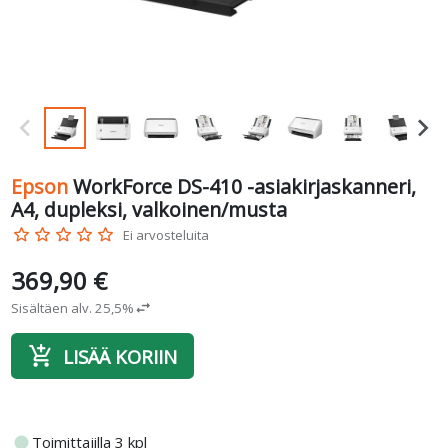
Epson
WorkForce DS-410 -asiakirjaskanneri,
A4, dupleksi, valkoinen/musta
star_border
star_border
star_border
star_border
star_border
Ei arvosteluita
369,90 €
Sisältäen alv. 25,5%
swap_horiz
add_shopping_cart
LISÄÄ KORIIN
fiber_manual_record
Toimittajilla 3 kpl