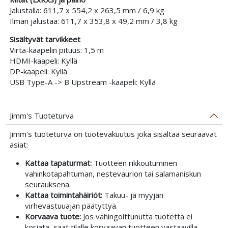
Jalustalla: 611,7 x 554,2 x 263,5 mm / 6,9 kg
Ilman jalustaa: 611,7 x 353,8 x 49,2 mm / 3,8 kg
Sisältyvät tarvikkeet
Virta-kaapelin pituus: 1,5 m
HDMI-kaapeli: Kyllä
DP-kaapeli: Kyllä
USB Type-A -> B Upstream -kaapeli: Kyllä
Jimm's Tuoteturva
Jimm's tuoteturva on tuotevakuutus joka sisältää seuraavat
asiat:
Kattaa tapaturmat:
Tuotteen rikkoutuminen
vahinkotapahtuman, nestevaurion tai salamaniskun
seurauksena.
Kattaa toimintahäiriöt:
Takuu- ja myyjän
virhevastuuajan päätyttyä.
Korvaava tuote:
Jos vahingoittunutta tuotetta ei
korjata, saat tilalle korvaavan tuotteen vastaavilla