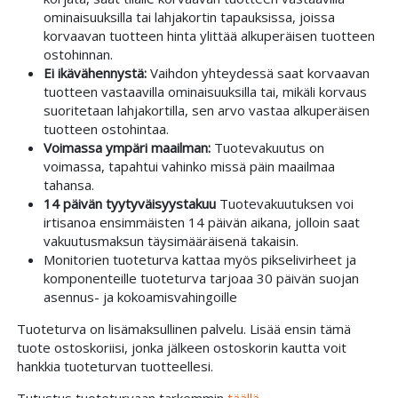
ominaisuuksilla tai lahjakortin tapauksissa, joissa
korvaavan tuotteen hinta ylittää alkuperäisen tuotteen
ostohinnan.
Ei ikävähennystä:
Vaihdon yhteydessä saat korvaavan
tuotteen vastaavilla ominaisuuksilla tai, mikäli korvaus
suoritetaan lahjakortilla, sen arvo vastaa alkuperäisen
tuotteen ostohintaa.
Voimassa ympäri maailman:
Tuotevakuutus on
voimassa, tapahtui vahinko missä päin maailmaa
tahansa.
14 päivän tyytyväisyystakuu
Tuotevakuutuksen voi
irtisanoa ensimmäisten 14 päivän aikana, jolloin saat
vakuutusmaksun täysimääräisenä takaisin.
Monitorien tuoteturva kattaa myös pikselivirheet ja
komponenteille tuoteturva tarjoaa 30 päivän suojan
asennus- ja kokoamisvahingoille
Tuoteturva on lisämaksullinen palvelu. Lisää ensin tämä
tuote ostoskoriisi, jonka jälkeen ostoskorin kautta voit
hankkia tuoteturvan tuotteellesi.
Tutustus tuoteturvaan tarkemmin
täällä