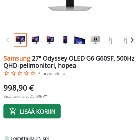
Samsung
27" Odyssey OLED G6 G60SF, 500Hz
QHD-pelimonitori, hopea
star_border
star_border
star_border
star_border
star_border
Ei arvosteluita
998,90 €
Sisältäen alv. 25,5%
swap_horiz
add_shopping_cart
LISÄÄ KORIIN
fiber_manual_record
Toimittajilla 25 kpl