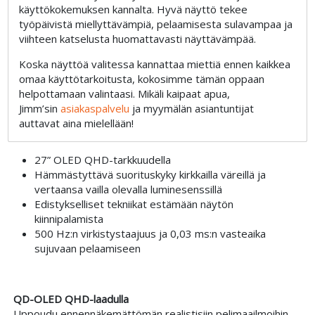
käyttökokemuksen kannalta. Hyvä näyttö tekee
työpäivistä miellyttävämpiä, pelaamisesta sulavampaa ja
viihteen katselusta huomattavasti näyttävämpää.
Koska näyttöä valitessa kannattaa miettiä ennen kaikkea
omaa käyttötarkoitusta, kokosimme tämän oppaan
helpottamaan valintaasi. Mikäli kaipaat apua,
Jimm’sin
asiakaspalvelu
ja myymälän asiantuntijat
auttavat aina mielellään!
27” OLED QHD-tarkkuudella
Hämmästyttävä suorituskyky kirkkailla väreillä ja
vertaansa vailla olevalla luminesenssillä
Edistykselliset tekniikat estämään näytön
kiinnipalamista
500 Hz:n virkistystaajuus ja 0,03 ms:n vasteaika
sujuvaan pelaamiseen
QD-OLED QHD-laadulla
Uppoudu ennennäkemättömän realistisiin pelimaailmoihin.