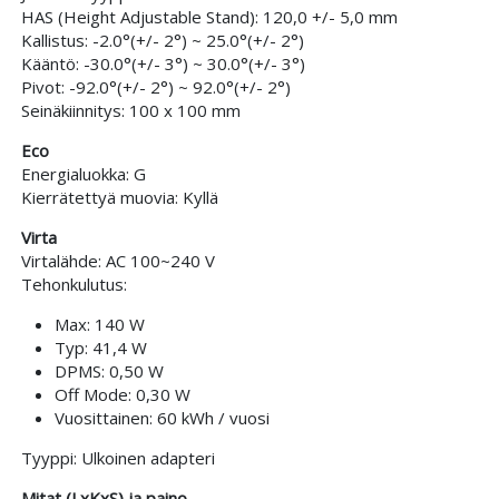
HAS (Height Adjustable Stand): 120,0 +/- 5,0 mm
Kallistus: -2.0°(+/- 2°) ~ 25.0°(+/- 2°)
Kääntö: -30.0°(+/- 3°) ~ 30.0°(+/- 3°)
Pivot: -92.0°(+/- 2°) ~ 92.0°(+/- 2°)
Seinäkiinnitys: 100 x 100 mm
Eco
Energialuokka: G
Kierrätettyä muovia: Kyllä
Virta
Virtalähde: AC 100~240 V
Tehonkulutus:
Max: 140 W
Typ: 41,4 W
DPMS: 0,50 W
Off Mode: 0,30 W
Vuosittainen: 60 kWh / vuosi
Tyyppi: Ulkoinen adapteri
Mitat (LxKxS) ja paino