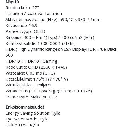
Näyttö
Ruudun koko: 27"
Tasainen / kaareva: Tasainen
Aktiivinen näyttöalue (HxV): 590,42 x 333,72 mm
Kuvasuhde: 16:9
Paneelityyppi: OLED
Kirkkaus: 300 cd/m2 (Typ.) / 200 cd/m2 (Min.)
Kontrastisuhde: 1 000 000:1 (Static)
HDR (High Dynamic Range): VESA DisplayHDR True Black
500
HDR10+: HDR10+ Gaming
Resoluutio: QHD (2560 x 1440)
Vasteaika: 0,03 ms (GTG)
Katselukulma: 178°(H) / 178°(V)
Värituki: Maks. 1 miljardi
Väriavaruus (DCI Coverage): 99 % (CIE1976)
Frame Rate: Maks. 500 Hz
Erikoisominaisuudet
Energy Saving Solution: Kyllä
Eye Saver Mode: Kyllä
Flicker Free: Kyllä