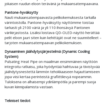
jokaisen ruudun eloon terävänä ja mukaansatempaavana.
Pantone-hyväksytty
Nauti mukaansatempaavasta pelikokemuksesta tarkalla
värintoistolla. Pantone-hyväksytty näyttömme toistaa
tarkasti yli 2100 väriä ja yli 110 ihonsävyä Pantonen
värikirjastosta. Lisäksi loistava QD-OLED-näyttö herättää
pelit eloon juuri siten kuin kehittäjät ovat ne suunnitelleet –
tarjoten mukaansatempaavan pelikokemuksen.
Dynaaminen jäähdytysjärjestelmä (Dynamic Cooling
System)
Pulsating Heat Pipe on maailman ensimmäinen näyttöön
integroitu ratkaisu, joka hyödyntää haihtuvaa ja tiivistyvää
jäähdytysnestettä lämmön tehokkaaseen hajauttamiseen
jopa viisi kertaa perinteistä grafiittilevyä nopeammin.
Tuloksena on alhaisempi ydinlämpötila ja parempi suoja
kuvan kiinnipalamista vastaan.
Tekniset tiedot
: