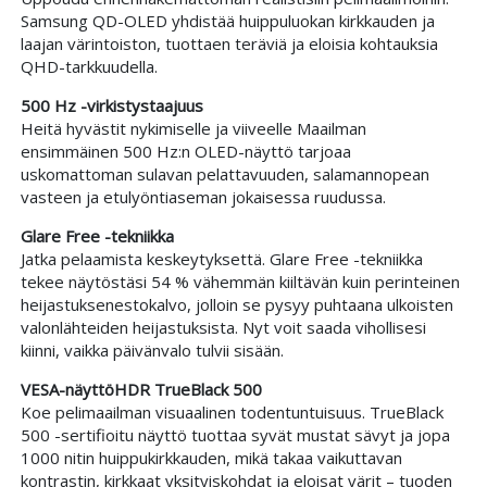
Samsung QD-OLED yhdistää huippuluokan kirkkauden ja
laajan värintoiston, tuottaen teräviä ja eloisia kohtauksia
QHD-tarkkuudella.
500 Hz -virkistystaajuus
Heitä hyvästit nykimiselle ja viiveelle Maailman
ensimmäinen 500 Hz:n OLED-näyttö tarjoaa
uskomattoman sulavan pelattavuuden, salamannopean
vasteen ja etulyöntiaseman jokaisessa ruudussa.
Glare Free -tekniikka
Jatka pelaamista keskeytyksettä. Glare Free -tekniikka
tekee näytöstäsi 54 % vähemmän kiiltävän kuin perinteinen
heijastuksenestokalvo, jolloin se pysyy puhtaana ulkoisten
valonlähteiden heijastuksista. Nyt voit saada vihollisesi
kiinni, vaikka päivänvalo tulvii sisään.
VESA-näyttöHDR TrueBlack 500
Koe pelimaailman visuaalinen todentuntuisuus. TrueBlack
500 -sertifioitu näyttö tuottaa syvät mustat sävyt ja jopa
1000 nitin huippukirkkauden, mikä takaa vaikuttavan
kontrastin, kirkkaat yksityiskohdat ja eloisat värit – tuoden