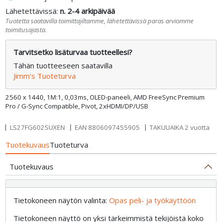
Lähetettävissä:
n. 2-4 arkipäivää
Tuotetta saatavilla toimittajiltamme, lähetettävissä paras arviomme
toimitusajasta.
Tarvitsetko lisäturvaa tuotteellesi?
Tähän tuotteeseen saatavilla
Jimm’s Tuoteturva
2560 x 1440, 1M:1, 0,03ms, OLED-paneeli, AMD FreeSync Premium
Pro / G-Sync Compatible, Pivot, 2xHDMI/DP/USB
LS27FG602SUXEN
EAN
8806097455905
TAKUUAIKA 2 vuotta
Tuotekuvaus
Tuoteturva
Tuotekuvaus
Tietokoneen näytön valinta:
Opas peli- ja työkäyttöön
Tietokoneen näyttö on yksi tärkeimmistä tekijöistä koko