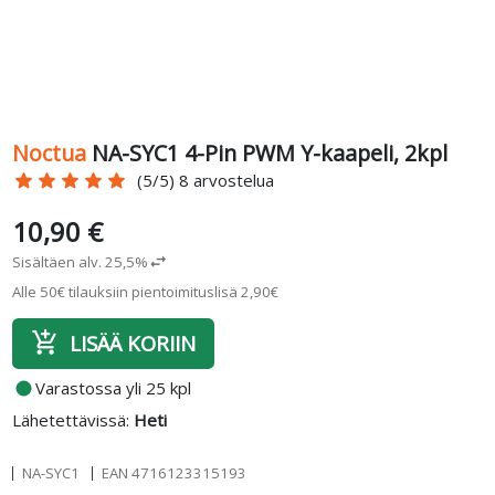
Noctua
NA-SYC1 4-Pin PWM Y-kaapeli, 2kpl
star
star
star
star
star
(5/5) 8 arvostelua
10,90 €
Sisältäen alv. 25,5%
swap_horiz
Alle 50€ tilauksiin pientoimituslisä 2,90€
add_shopping_cart
LISÄÄ KORIIN
fiber_manual_record
Varastossa yli 25 kpl
Lähetettävissä:
Heti
NA-SYC1
EAN
4716123315193