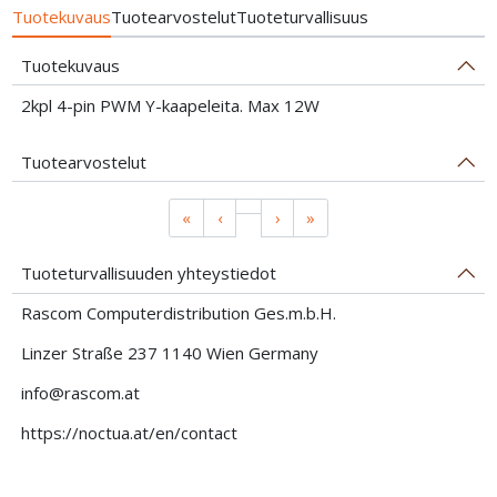
Tuotekuvaus
Tuotearvostelut
Tuoteturvallisuus
Tuotekuvaus
2kpl 4-pin PWM Y-kaapeleita. Max 12W
Tuotearvostelut
«
‹
›
»
Tuoteturvallisuuden yhteystiedot
Rascom Computerdistribution Ges.m.b.H.
Linzer Straße 237 1140 Wien Germany
info@rascom.at
https://noctua.at/en/contact