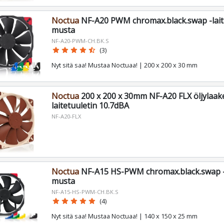
Noctua
NF-A20 PWM chromax.black.swap -laite
musta
NF-A20-PWM-CH.BK.S
star
star
star
star
star_half
(3)
Nyt sitä saa! Mustaa Noctuaa! | 200 x 200 x 30 mm
Noctua
200 x 200 x 30mm NF-A20 FLX öljylaak
laitetuuletin 10.7dBA
NF-A20-FLX
Noctua
NF-A15 HS-PWM chromax.black.swap -l
musta
NF-A15-HS-PWM-CH.BK.S
star
star
star
star
star
(4)
Nyt sitä saa! Mustaa Noctuaa! | 140 x 150 x 25 mm