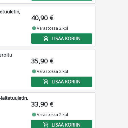
tuuletin,
40,90 €
fiber_manual_record
Varastossa 2 kpl
add_shopping_cart
LISÄÄ KORIIN
eroitu
35,90 €
fiber_manual_record
Varastossa 2 kpl
add_shopping_cart
LISÄÄ KORIIN
aitetuuletin,
33,90 €
fiber_manual_record
Varastossa 2 kpl
add_shopping_cart
LISÄÄ KORIIN