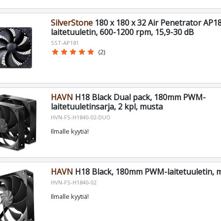
SilverStone
180 x 180 x 32 Air Penetrator AP1
laitetuuletin, 600-1200 rpm, 15,9-30 dB
SST-AP181
star
star
star
star
star
(2)
HAVN
H18 Black Dual pack, 180mm PWM-
laitetuuletinsarja, 2 kpl, musta
HVN-FS-H1840-02-DUO
Ilmalle kyytiä!
HAVN
H18 Black, 180mm PWM-laitetuuletin, 
HVN-FS-H1840-02
Ilmalle kyytiä!