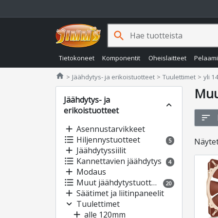
search
Tietokoneet
Komponentit
Oheislaitteet
Pelaam
Jimms.fi
home
Jäähdytys- ja erikoistuotteet
Tuulettimet
yli 
Mu
Jäähdytys- ja
expand_less
erikoistuotteet
sort
add
Asennustarvikkeet
format_list_bulleted
Hiljennystuotteet
Näyte
5
add
Jäähdytyssiilit
format_list_bulleted
Kannettavien jäähdytys
4
add
Modaus
format_list_bulleted
Muut jäähdytystuotteet
20
add
Säätimet ja liitinpaneelit
expand_more
Tuulettimet
add
alle 120mm