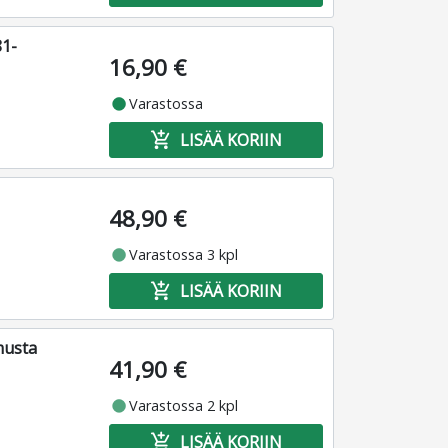
81-
16,90 €
fiber_manual_record
Varastossa
add_shopping_cart
LISÄÄ KORIIN
48,90 €
fiber_manual_record
Varastossa 3 kpl
add_shopping_cart
LISÄÄ KORIIN
musta
41,90 €
fiber_manual_record
Varastossa 2 kpl
add_shopping_cart
LISÄÄ KORIIN