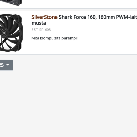
SilverStone
Shark Force 160, 160mm PWM-laite
musta
SST-SF160B
Mitä isompi, sitä parempi!
25