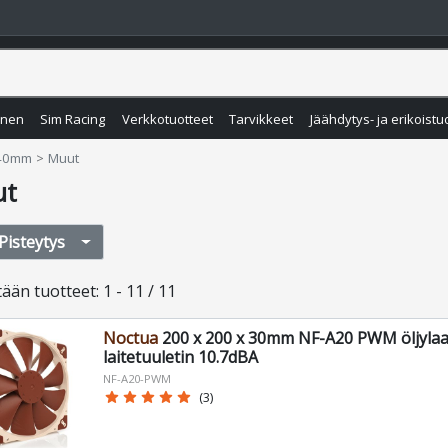
inen
Sim Racing
Verkkotuotteet
Tarvikkeet
Jäähdytys- ja erikoistu
140mm
Muut
ut
Pisteytys
tään
tuotteet
:
1 - 11 / 11
Noctua
200 x 200 x 30mm NF-A20 PWM öljylaa
laitetuuletin 10.7dBA
NF-A20-PWM
star
star
star
star
star
(3)