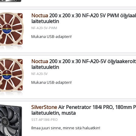
Noctua
200 x 200 x 30 NF-A20 5V PWM öljylaa
laitetuuletin
NF-A20-5V-PWM
Mukana USB-adapteri!
Noctua
200 x 200 x 30 NF-A20-5V öljylaakeroi
laitetuuletin
NF-A20-5V
Mukana USB-adapteri!
SilverStone
Air Penetrator 184i PRO, 180mm
laitetuuletin, musta
SST-AP184I-PRO
Ilmaa juuri sinne, minne sitä haluatkin!