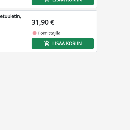
tuuletin,
31,90 €
fiber_manual_record
Toimittajilla
add_shopping_cart
LISÄÄ KORIIN