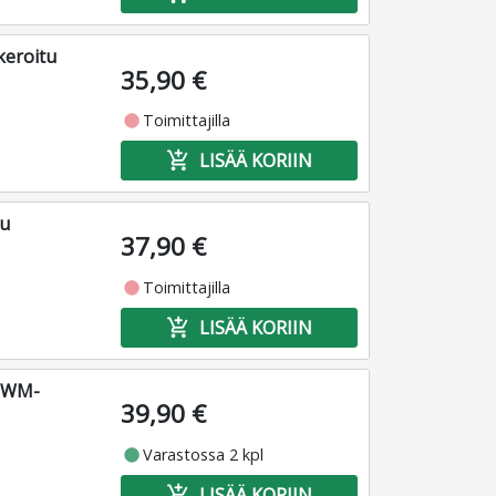
keroitu
35,90 €
fiber_manual_record
Toimittajilla
add_shopping_cart
LISÄÄ KORIIN
tu
37,90 €
fiber_manual_record
Toimittajilla
add_shopping_cart
LISÄÄ KORIIN
 PWM-
39,90 €
fiber_manual_record
Varastossa 2 kpl
add_shopping_cart
LISÄÄ KORIIN