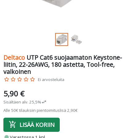
Deltaco
UTP Cat6 suojaamaton Keystone-
liitin, 22-26AWG, 180 astetta, Tool-free,
valkoinen
star_border
star_border
star_border
star_border
star_border
Ei arvosteluita
5,90 €
Sisältäen alv. 25,5%
swap_horiz
Alle 50€ tilauksiin pientoimituslisä 2,90€
add_shopping_cart
LISÄÄ KORIIN
fiber_manual_record
Varastossa 1 kpl