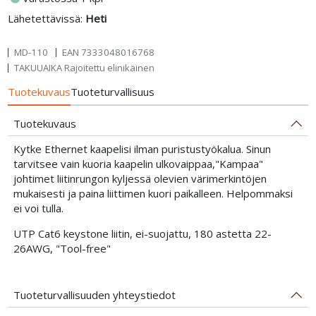
Lähetettävissä:
Heti
MD-110
EAN
7333048016768
TAKUUAIKA Rajoitettu elinikäinen
Tuotekuvaus
Tuoteturvallisuus
Tuotekuvaus
Kytke Ethernet kaapelisi ilman puristustyökalua. Sinun
tarvitsee vain kuoria kaapelin ulkovaippaa,"Kampaa"
johtimet liitinrungon kyljessä olevien värimerkintöjen
mukaisesti ja paina liittimen kuori paikalleen. Helpommaksi
ei voi tulla.
UTP Cat6 keystone liitin, ei-suojattu, 180 astetta 22-
26AWG, "Tool-free"
Tuoteturvallisuuden yhteystiedot