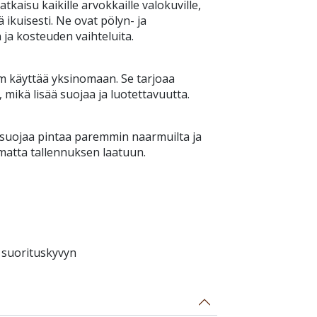
atkaisu kaikille arvokkaille valokuville,
ää ikuisesti. Ne ovat pölyn- ja
 ja kosteuden vaihteluita.
m käyttää yksinomaan. Se tarjoaa
ikä lisää suojaa ja luotettavuutta.
 suojaa pintaa paremmin naarmuilta ja
amatta tallennuksen laatuun.
 suorituskyvyn