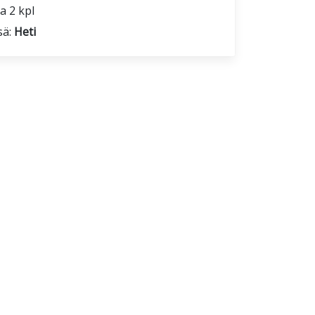
a 2 kpl
sä:
Heti