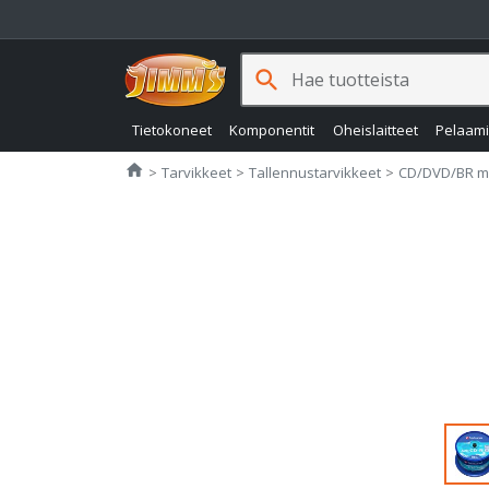
search
Tietokoneet
Komponentit
Oheislaitteet
Pelaam
Jimms.fi
home
Tarvikkeet
Tallennustarvikkeet
CD/DVD/BR m