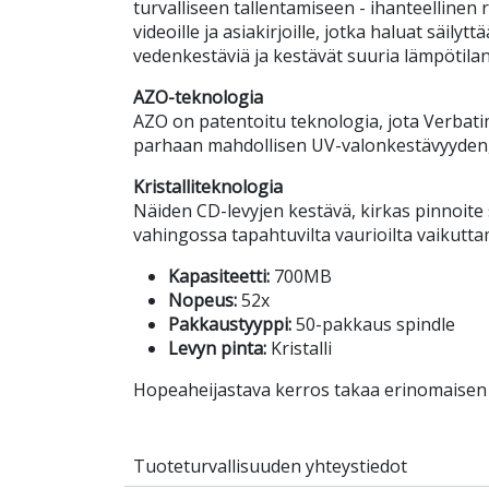
turvalliseen tallentamiseen - ihanteellinen r
videoille ja asiakirjoille, jotka haluat säilytt
vedenkestäviä ja kestävät suuria lämpötilan
AZO-teknologia
AZO on patentoitu teknologia, jota Verbati
parhaan mahdollisen UV-valonkestävyyden, m
Kristalliteknologia
Näiden CD-levyjen kestävä, kirkas pinnoite
vahingossa tapahtuvilta vaurioilta vaikutt
Kapasiteetti:
700MB
Nopeus:
52x
Pakkaustyyppi:
50-pakkaus spindle
Levyn pinta:
Kristalli
Hopeaheijastava kerros takaa erinomaisen
Tuoteturvallisuuden yhteystiedot