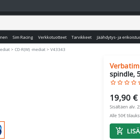
inen
Sim Racing
Verkkotuotteet
Tarvikkeet
Jäähdytys- ja erikoistu
ediat
CD-R(W) -mediat
V43343
Verbatim
spindle, 
star_border
star_border
star_border
star_border
star
19,90 €
Sisältäen alv. 
Alle 50€ tilauk
add_shopping_cart
LISÄ