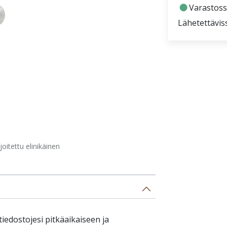
fiber_manual_record
Varastoss
Lähetettävis
itettu elinikäinen
tiedostojesi pitkäaikaiseen ja