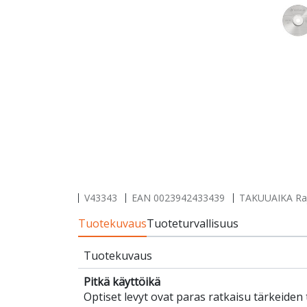
V43343
EAN
0023942433439
TAKUUAIKA Rajo
Tuotekuvaus
Tuoteturvallisuus
Tuotekuvaus
Pitkä käyttöikä
Optiset levyt ovat paras ratkaisu tärkeiden 