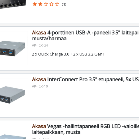
star
star
star_border
star_border
star_border
(1)
Akasa
4-porttinen USB-A -paneeli 3.5" laitepa
musta/harmaa
AK-ICR-34
2 x Quick Charge 3.0 + 2 x USB 3.2 Gen1
Akasa
InterConnect Pro 3.5" etupaneeli, 5x US
AK-ICR-19
Akasa
Vegas -hallintapaneeli RGB LED -valoille
laitepaikkaan, musta
AK-RLD-01