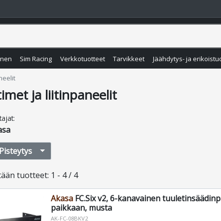
inen
Sim Racing
Verkkotuotteet
Tarvikkeet
Jäähdytys- ja erikoistu
neelit
imet ja liitinpaneelit
tajat
:
asa
Pisteytys
tään
tuotteet
:
1 - 4 / 4
Akasa
FC.Six v2, 6-kanavainen tuuletinsäädinpa
paikkaan, musta
AK-FC-08BKV2