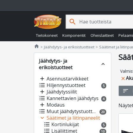
search
Tietokoneet
Komponentit
Oheislaitteet
Pelaam
Jimms.fi
home
Jäähdytys- ja erikoistuotteet
Säätimet ja liitinpa
Säät
Jäähdytys- ja
expand_less
erikoistuotteet
Valmis
Ak
add
Asennustarvikkeet
close
format_list_bulleted
Hiljennystuotteet
5
sort
add
Jäähdytyssiilit
format_list_bulleted
Kannettavien jäähdytys
4
add
Modaus
Näyte
format_list_bulleted
Muut jäähdytystuotteet
20
expand_more
Säätimet ja liitinpaneelit
format_list_bulleted
Kortinlukijat
5
format_list_bulleted
Lisäliittimet
10