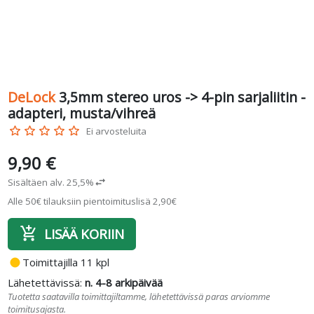
DeLock
3,5mm stereo uros -> 4-pin sarjaliitin -
adapteri, musta/vihreä
star_border
star_border
star_border
star_border
star_border
Ei arvosteluita
9,90 €
Sisältäen alv. 25,5%
swap_horiz
Alle 50€ tilauksiin pientoimituslisä 2,90€
add_shopping_cart
LISÄÄ KORIIN
fiber_manual_record
Toimittajilla 11 kpl
Lähetettävissä:
n. 4-8 arkipäivää
Tuotetta saatavilla toimittajiltamme, lähetettävissä paras arviomme
toimitusajasta.