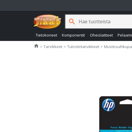
search
Tietokoneet
Komponentit
Oheislaitteet
Pelaam
Jimms.fi
home
Tarvikkeet
Tulostintarvikkeet
Mustesuihkupa