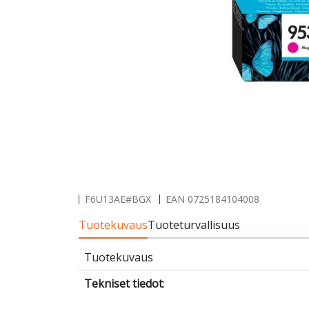
F6U13AE#BGX
EAN
0725184104008
Tuotekuvaus
Tuoteturvallisuus
Tuotekuvaus
Tekniset tiedot
: