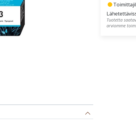
fiber_manual_record
Toimittaji
Lähetettävis
Tuotetta saatav
arviomme toimi