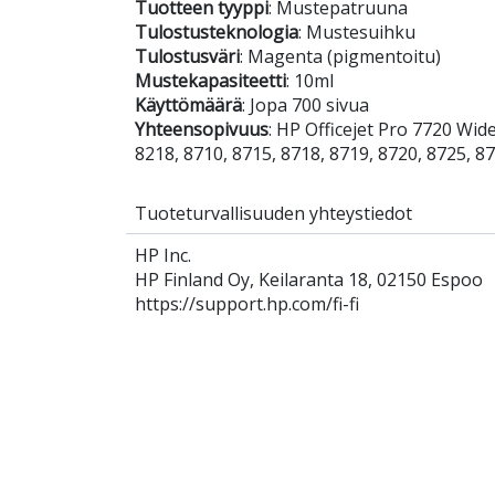
Tuotteen tyyppi
: Mustepatruuna
Tulostusteknologia
: Mustesuihku
Tulostusväri
: Magenta (pigmentoitu)
Mustekapasiteetti
: 10ml
Käyttömäärä
: Jopa 700 sivua
Yhteensopivuus
: HP Officejet Pro 7720 Wid
8218, 8710, 8715, 8718, 8719, 8720, 8725, 8
Tuoteturvallisuuden yhteystiedot
HP Inc.
HP Finland Oy, Keilaranta 18, 02150 Espoo
https://support.hp.com/fi-fi