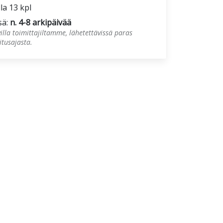
lla 13 kpl
sä:
n. 4-8 arkipäivää
illa toimittajiltamme, lähetettävissä paras
tusajasta.