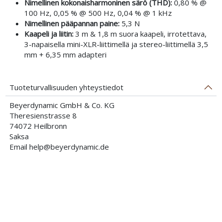
Nimellinen kokonaisharmoninen särö (THD):
0,80 % @
100 Hz, 0,05 % @ 500 Hz, 0,04 % @ 1 kHz
Nimellinen pääpannan paine:
5,3 N
Kaapeli ja liitin:
3 m & 1,8 m suora kaapeli, irrotettava,
3-napaisella mini-XLR-liittimellä ja stereo-liittimellä 3,5
mm + 6,35 mm adapteri
Tuoteturvallisuuden yhteystiedot
Beyerdynamic GmbH & Co. KG
Theresienstrasse 8
74072 Heilbronn
Saksa
Email help@beyerdynamic.de