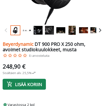
Beyerdynamic
DT 900 PRO X 250 ohm,
avoimet studiokuulokkeet, musta
star_border
star_border
star_border
star_border
star_border
Ei arvosteluita
248,90 €
Sisältäen alv. 25,5%
swap_horiz
add_shopping_cart
LISÄÄ KORIIN
fiber_manual_record
Varastossa 2 kpl