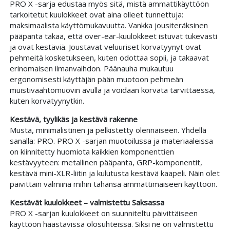
PRO X -sarja edustaa myös sitä, mistä ammattikäyttöön
tarkoitetut kuulokkeet ovat aina olleet tunnettuja:
maksimaalista käyttömukavuutta. Vankka jousiteräksinen
pääpanta takaa, että over-ear-kuulokkeet istuvat tukevasti
ja ovat kestäviä. Joustavat veluuriset korvatyynyt ovat
pehmeitä kosketukseen, kuten odottaa sopii, ja takaavat
erinomaisen ilmanvaihdon. Päänauha mukautuu
ergonomisesti käyttäjän pään muotoon pehmeän
muistivaahtomuovin avulla ja voidaan korvata tarvittaessa,
kuten korvatyynytkin.
Kestävä, tyylikäs ja kestävä rakenne
Musta, minimalistinen ja pelkistetty olennaiseen. Yhdellä
sanalla: PRO. PRO X -sarjan muotoilussa ja materiaaleissa
on kiinnitetty huomiota kaikkien komponenttien
kestävyyteen: metallinen pääpanta, GRP-komponentit,
kestävä mini-XLR-liitin ja kulutusta kestävä kaapeli. Näin olet
päivittäin valmiina mihin tahansa ammattimaiseen käyttöön.
Kestävät kuulokkeet – valmistettu Saksassa
PRO X -sarjan kuulokkeet on suunniteltu päivittäiseen
käyttöön haastavissa olosuhteissa. Siksi ne on valmistettu