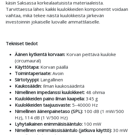
käsin Saksassa korkealaatuisista materiaaleista.
Tarvittaessa lähes kaikki kuulokkeiden komponentit voidaan
vaihtaa, mikä tekee näistä kuulokkeista järkevän
investoinnin jokaiselle luovalle ammattilaiselle.
Tekniset tiedot
Äänen kytkentä korvaan:
Korvan peittävä kuuloke
(circumaural)
Käyttötapa:
Korvan päällä
Toimintaperiaate:
Avoin
Siirtotyyppi:
Langallinen
Kaukosäädin:
Ilman kaukosäädintä
Nimellinen impedanssi kuulokkeet:
48 ohmia
Kuulokkeiden paino ilman kaapelia:
345 g
Kuulokkeiden taajuusvaste:
5–40000 Hz
Nimellinen äänenpainetaso (SPL):
100 dB (1 mW/500
Hz), 114 dB (1 V/500 Hz)
Lyhytaikainen enimmäisisääntulo:
100 mW
Nimellinen enimmäissisääntulo (jatkuva käyttö):
30 mW