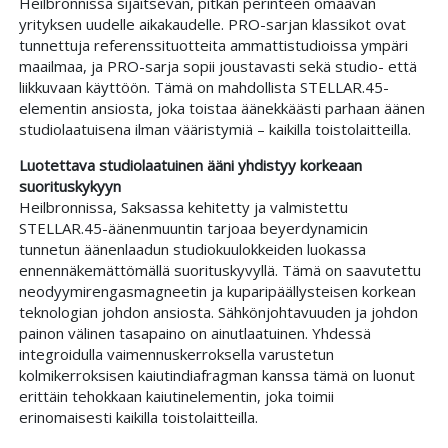
Heilbronnissa sijaitsevan, pitkän perinteen omaavan
yrityksen uudelle aikakaudelle. PRO-sarjan klassikot ovat
tunnettuja referenssituotteita ammattistudioissa ympäri
maailmaa, ja PRO-sarja sopii joustavasti sekä studio- että
liikkuvaan käyttöön. Tämä on mahdollista STELLAR.45-
elementin ansiosta, joka toistaa äänekkäästi parhaan äänen
studiolaatuisena ilman vääristymiä – kaikilla toistolaitteilla.
Luotettava studiolaatuinen ääni yhdistyy korkeaan
suorituskykyyn
Heilbronnissa, Saksassa kehitetty ja valmistettu
STELLAR.45-äänenmuuntin tarjoaa beyerdynamicin
tunnetun äänenlaadun studiokuulokkeiden luokassa
ennennäkemättömällä suorituskyvyllä. Tämä on saavutettu
neodyymirengasmagneetin ja kuparipäällysteisen korkean
teknologian johdon ansiosta. Sähkönjohtavuuden ja johdon
painon välinen tasapaino on ainutlaatuinen. Yhdessä
integroidulla vaimennuskerroksella varustetun
kolmikerroksisen kaiutindiafragman kanssa tämä on luonut
erittäin tehokkaan kaiutinelementin, joka toimii
erinomaisesti kaikilla toistolaitteilla.