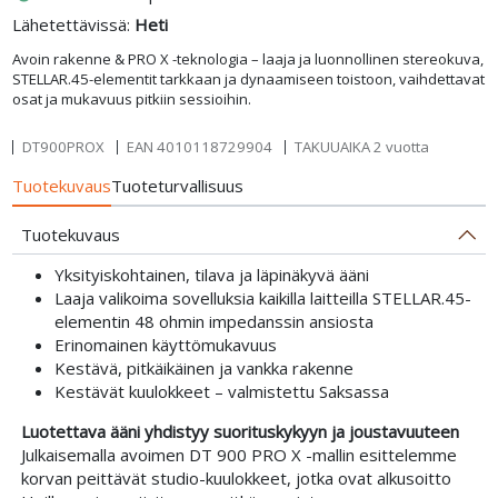
Lähetettävissä:
Heti
Avoin rakenne & PRO X -teknologia – laaja ja luonnollinen stereokuva,
STELLAR.45-elementit tarkkaan ja dynaamiseen toistoon, vaihdettavat
osat ja mukavuus pitkiin sessioihin.
DT900PROX
EAN
4010118729904
TAKUUAIKA 2 vuotta
Tuotekuvaus
Tuoteturvallisuus
Tuotekuvaus
Yksityiskohtainen, tilava ja läpinäkyvä ääni
Laaja valikoima sovelluksia kaikilla laitteilla STELLAR.45-
elementin 48 ohmin impedanssin ansiosta
Erinomainen käyttömukavuus
Kestävä, pitkäikäinen ja vankka rakenne
Kestävät kuulokkeet – valmistettu Saksassa
Luotettava ääni yhdistyy suorituskykyyn ja joustavuuteen
Julkaisemalla avoimen DT 900 PRO X -mallin esittelemme
korvan peittävät studio-kuulokkeet, jotka ovat alkusoitto