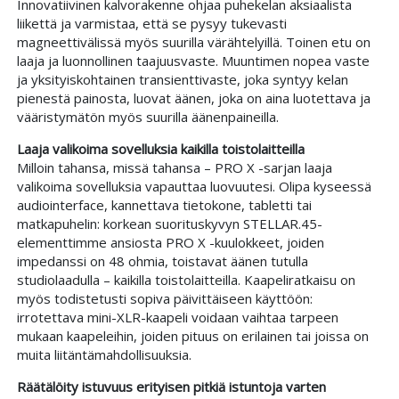
Innovatiivinen kalvorakenne ohjaa puhekelan aksiaalista
liikettä ja varmistaa, että se pysyy tukevasti
magneettivälissä myös suurilla värähtelyillä. Toinen etu on
laaja ja luonnollinen taajuusvaste. Muuntimen nopea vaste
ja yksityiskohtainen transienttivaste, joka syntyy kelan
pienestä painosta, luovat äänen, joka on aina luotettava ja
vääristymätön myös suurilla äänenpaineilla.
Laaja valikoima sovelluksia kaikilla toistolaitteilla
Milloin tahansa, missä tahansa – PRO X -sarjan laaja
valikoima sovelluksia vapauttaa luovuutesi. Olipa kyseessä
audiointerface, kannettava tietokone, tabletti tai
matkapuhelin: korkean suorituskyvyn STELLAR.45-
elementtimme ansiosta PRO X -kuulokkeet, joiden
impedanssi on 48 ohmia, toistavat äänen tutulla
studiolaadulla – kaikilla toistolaitteilla. Kaapeliratkaisu on
myös todistetusti sopiva päivittäiseen käyttöön:
irrotettava mini-XLR-kaapeli voidaan vaihtaa tarpeen
mukaan kaapeleihin, joiden pituus on erilainen tai joissa on
muita liitäntämahdollisuuksia.
Räätälöity istuvuus erityisen pitkiä istuntoja varten