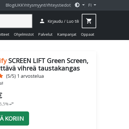
brightness_medium
Blogi
UKK
Yritysmyynti
Yhteystiedot
FI
person
shopping_cart
Kirjaudu / Luo tili
otteet
Ohjelmistot
Palvelut
Kampanjat
Oppaat
ify
SCREEN LIFT Green Screen,
ettävä vihreä taustakangas
tar
(5/5) 1 arvostelua
i!
€
swap_horiz
25,5%
Ä KORIIN