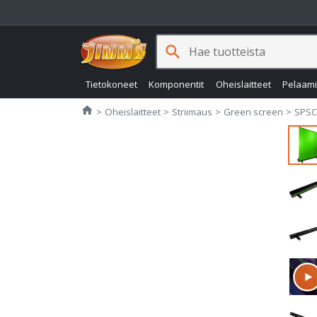
search
Tietokoneet
Komponentit
Oheislaitteet
Pelaam
Jimms.fi
home
Oheislaitteet
Striimaus
Green screen
SPSC