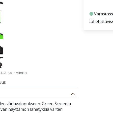
fiber_manual_record
Varastoss
Lähetettävis
UUAIKA 2 vuotta
uus
den väriavainnukseen. Green Screenin
oivan näyttämön lähetyksiä varten