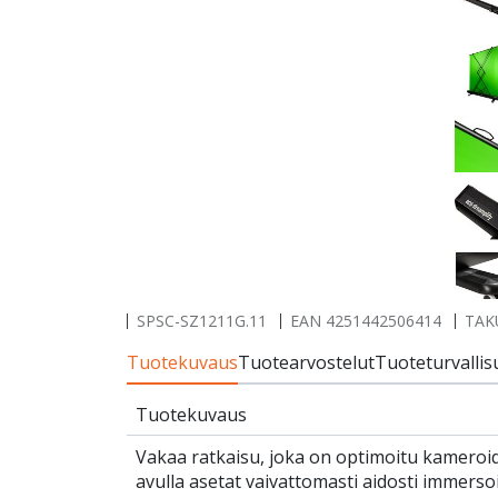
SPSC-SZ1211G.11
EAN
4251442506414
TAK
Tuotekuvaus
Tuotearvostelut
Tuoteturvallis
Tuotekuvaus
Vakaa ratkaisu, joka on optimoitu kameroi
avulla asetat vaivattomasti aidosti immers