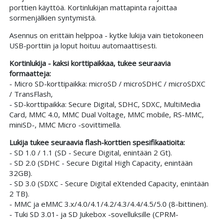
porttien käyttöä. Kortinlukijan mattapinta rajoittaa
sormenjälkien syntymistä.
Asennus on erittäin helppoa - kytke lukija vain tietokoneen
USB-porttiin ja loput hoituu automaattisesti.
Kortinlukija - kaksi korttipaikkaa, tukee seuraavia
formaatteja:
- Micro SD-korttipaikka: microSD / microSDHC / microSDXC
/ TransFlash,
- SD-korttipaikka: Secure Digital, SDHC, SDXC, MultiMedia
Card, MMC 4.0, MMC Dual Voltage, MMC mobile, RS-MMC,
miniSD-, MMC Micro -sovittimella.
Lukija tukee seuraavia flash-korttien spesifikaatioita:
- SD 1.0 / 1.1 (SD - Secure Digital, enintään 2 Gt).
- SD 2.0 (SDHC - Secure Digital High Capacity, enintään
32GB).
- SD 3.0 (SDXC - Secure Digital eXtended Capacity, enintään
2 TB).
- MMC ja eMMC 3.x/4.0/4.1/4.2/4.3/4.4/4.5/5.0 (8-bittinen).
- Tuki SD 3.01- ja SD Jukebox -sovelluksille (CPRM-