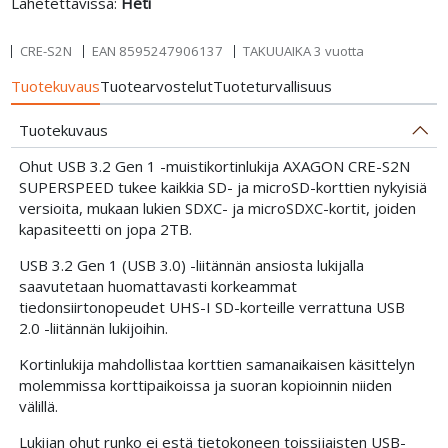
Lähetettävissä:
Heti
CRE-S2N
EAN
8595247906137
TAKUUAIKA 3 vuotta
Tuotekuvaus
Tuotearvostelut
Tuoteturvallisuus
Tuotekuvaus
Ohut USB 3.2 Gen 1 -muistikortinlukija AXAGON CRE-S2N
SUPERSPEED tukee kaikkia SD- ja microSD-korttien nykyisiä
versioita, mukaan lukien SDXC- ja microSDXC-kortit, joiden
kapasiteetti on jopa 2TB.
USB 3.2 Gen 1 (USB 3.0) -liitännän ansiosta lukijalla
saavutetaan huomattavasti korkeammat
tiedonsiirtonopeudet UHS-I SD-korteille verrattuna USB
2.0 -liitännän lukijoihin.
Kortinlukija mahdollistaa korttien samanaikaisen käsittelyn
molemmissa korttipaikoissa ja suoran kopioinnin niiden
välillä.
Lukijan ohut runko ei estä tietokoneen toissijaisten USB-