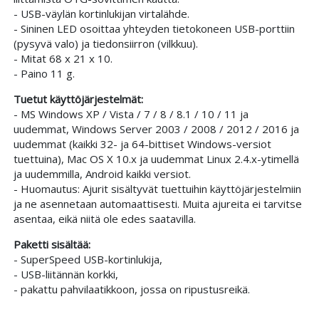
- USB-väylän kortinlukijan virtalähde.
- Sininen LED osoittaa yhteyden tietokoneen USB-porttiin
(pysyvä valo) ja tiedonsiirron (vilkkuu).
- Mitat 68 x 21 x 10.
- Paino 11 g.
Tuetut käyttöjärjestelmät:
- MS Windows XP / Vista / 7 / 8 / 8.1 / 10 / 11 ja
uudemmat, Windows Server 2003 / 2008 / 2012 / 2016 ja
uudemmat (kaikki 32- ja 64-bittiset Windows-versiot
tuettuina), Mac OS X 10.x ja uudemmat Linux 2.4.x-ytimellä
ja uudemmilla, Android kaikki versiot.
- Huomautus: Ajurit sisältyvät tuettuihin käyttöjärjestelmiin
ja ne asennetaan automaattisesti. Muita ajureita ei tarvitse
asentaa, eikä niitä ole edes saatavilla.
Paketti sisältää:
- SuperSpeed USB-kortinlukija,
- USB-liitännän korkki,
- pakattu pahvilaatikkoon, jossa on ripustusreikä.