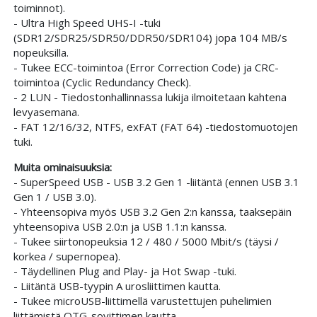
toiminnot).
- Ultra High Speed UHS-I -tuki
(SDR12/SDR25/SDR50/DDR50/SDR104) jopa 104 MB/s
nopeuksilla.
- Tukee ECC-toimintoa (Error Correction Code) ja CRC-
toimintoa (Cyclic Redundancy Check).
- 2 LUN - Tiedostonhallinnassa lukija ilmoitetaan kahtena
levyasemana.
- FAT 12/16/32, NTFS, exFAT (FAT 64) -tiedostomuotojen
tuki.
Muita ominaisuuksia:
- SuperSpeed USB - USB 3.2 Gen 1 -liitäntä (ennen USB 3.1
Gen 1 / USB 3.0).
- Yhteensopiva myös USB 3.2 Gen 2:n kanssa, taaksepäin
yhteensopiva USB 2.0:n ja USB 1.1:n kanssa.
- Tukee siirtonopeuksia 12 / 480 / 5000 Mbit/s (täysi /
korkea / supernopea).
- Täydellinen Plug and Play- ja Hot Swap -tuki.
- Liitäntä USB-tyypin A urosliittimen kautta.
- Tukee microUSB-liittimellä varustettujen puhelimien
liittämistä OTG-sovittimen kautta.