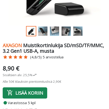
AXAGON
Muistikortinlukija SD/mSD/TF/MMC,
3.2 Gen1 USB-A, musta
star
star
star
star
star
(4,8/5) 5 arvostelua
8,90 €
Sisältäen alv. 25,5%
swap_horiz
Alle 50€ tilauksiin pientoimituslisä 2,90€
add_shopping_cart
LISÄÄ KORIIN
fiber_manual_record
Varastossa 5 kpl