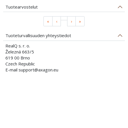
Tuotearvostelut
«
‹
›
»
Tuoteturvallisuuden yhteystiedot
RealQ s. r. o.
Železná 663/5
619 00 Brno
Czech Republic
E-mail support@axagon.eu