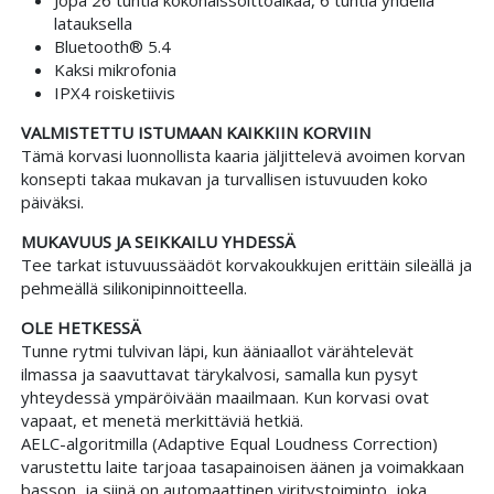
Jopa 26 tuntia kokonaissoittoaikaa, 6 tuntia yhdellä
latauksella
Bluetooth® 5.4
Kaksi mikrofonia
IPX4 roisketiivis
VALMISTETTU ISTUMAAN KAIKKIIN KORVIIN
Tämä korvasi luonnollista kaaria jäljittelevä avoimen korvan
konsepti takaa mukavan ja turvallisen istuvuuden koko
päiväksi.
MUKAVUUS JA SEIKKAILU YHDESSÄ
Tee tarkat istuvuussäädöt korvakoukkujen erittäin sileällä ja
pehmeällä silikonipinnoitteella.
OLE HETKESSÄ
Tunne rytmi tulvivan läpi, kun ääniaallot värähtelevät
ilmassa ja saavuttavat tärykalvosi, samalla kun pysyt
yhteydessä ympäröivään maailmaan. Kun korvasi ovat
vapaat, et menetä merkittäviä hetkiä.
AELC-algoritmilla (Adaptive Equal Loudness Correction)
varustettu laite tarjoaa tasapainoisen äänen ja voimakkaan
basson, ja siinä on automaattinen viritystoiminto, joka