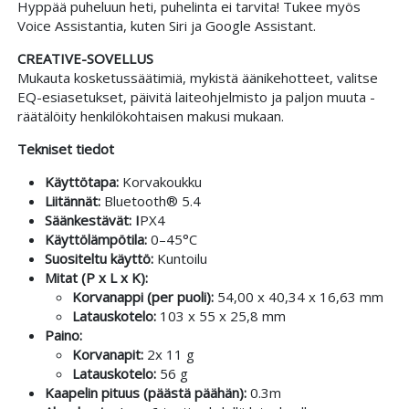
Hyppää puheluun heti, puhelinta ei tarvita! Tukee myös
Voice Assistantia, kuten Siri ja Google Assistant.
CREATIVE-SOVELLUS
Mukauta kosketussäätimiä, mykistä äänikehotteet, valitse
EQ-esiasetukset, päivitä laiteohjelmisto ja paljon muuta -
räätälöity henkilökohtaisen makusi mukaan.
Tekniset tiedot
Käyttötapa:
Korvakoukku
Liitännät:
Bluetooth® 5.4
Säänkestävät: I
PX4
Käyttölämpötila:
0–45°C
Suositeltu käyttö:
Kuntoilu
Mitat (P x L x K):
Korvanappi (per puoli):
54,00 x 40,34 x 16,63 mm
Latauskotelo:
103 x 55 x 25,8 mm
Paino:
Korvanapit:
2x 11 g
Latauskotelo:
56 g
Kaapelin pituus (päästä päähän):
0.3m