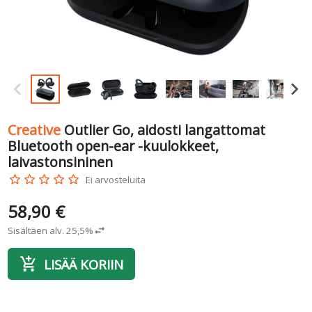
Creative
Outlier Go, aidosti langattomat
Bluetooth open-ear -kuulokkeet,
laivastonsininen
star_border
star_border
star_border
star_border
star_border
Ei arvosteluita
58,90 €
Sisältäen alv. 25,5%
swap_horiz
add_shopping_cart
LISÄÄ KORIIN