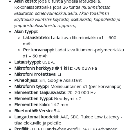
Akun kesto:
Jopa 6 tuntia yhdellä latauksella,
Kokonaissoittoaika jopa 26 tuntia
(Kuunneltaessa
keskitason äänenvoimakkuudella. Akun todellinen
käyttöaika vaihtelee käytöstä, asetuksista, kappaleista ja
ympäristöolosuhteista riippuen.)
Akun tyyppi:
Latauskotelo:
Ladattava litiumioniakku x1 – 600
mAh
Per korvanappi:
Ladattava litiumioni-polymeeriakku
x1 – 60 mAh
Lataustyyppi:
USB-C
Mikrofonin herkkyys @ 1 kHz:
-38 dBV/Pa
Mikrofoni irrotettava:
Ei
Puheohjaus:
Siri, Google Assistant
Mikrofonin tyyppi:
Monisuuntainen x1 (per korvanappi)
Elementtien taajuusvaste:
20–20 000 Hz
Elementtien tyyppi:
Neodyymi x 2
Elementtien koko:
14.2 mm
Bluetooth® Versio:
5.4
Langattomat koodekit:
AAC, SBC, Tukee Low Latency -
tilaa elokuville ja peleille
Profiilit:
(HFP) Hands-free-profiili, (A2DP) Advanced