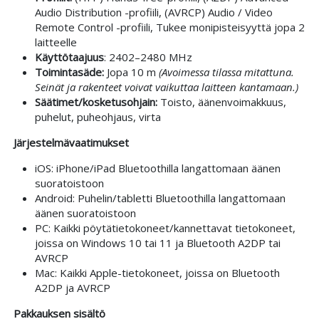
Audio Distribution -profiili, (AVRCP) Audio / Video
Remote Control -profiili, Tukee monipisteisyyttä jopa 2
laitteelle
Käyttötaajuus
: 2402–2480 MHz
Toimintasäde:
Jopa 10 m
(Avoimessa tilassa mitattuna.
Seinät ja rakenteet voivat vaikuttaa laitteen kantamaan.)
Säätimet/kosketusohjain:
Toisto, äänenvoimakkuus,
puhelut, puheohjaus, virta
Järjestelmävaatimukset
iOS: iPhone/iPad Bluetoothilla langattomaan äänen
suoratoistoon
Android: Puhelin/tabletti Bluetoothilla langattomaan
äänen suoratoistoon
PC: Kaikki pöytätietokoneet/kannettavat tietokoneet,
joissa on Windows 10 tai 11 ja Bluetooth A2DP tai
AVRCP
Mac: Kaikki Apple-tietokoneet, joissa on Bluetooth
A2DP ja AVRCP
Pakkauksen sisältö