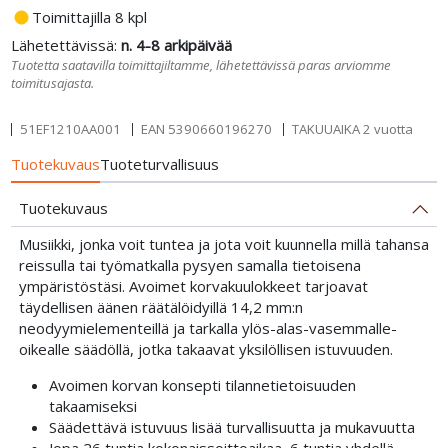
fiber_manual_record
Toimittajilla 8 kpl
Lähetettävissä:
n. 4-8 arkipäivää
Tuotetta saatavilla toimittajiltamme, lähetettävissä paras arviomme
toimitusajasta.
51EF1210AA001
EAN
5390660196270
TAKUUAIKA 2 vuotta
Tuotekuvaus
Tuoteturvallisuus
Tuotekuvaus
Musiikki, jonka voit tuntea ja jota voit kuunnella millä tahansa
reissulla tai työmatkalla pysyen samalla tietoisena
ympäristöstäsi. Avoimet korvakuulokkeet tarjoavat
täydellisen äänen räätälöidyillä 14,2 mm:n
neodyymielementeillä ja tarkalla ylös-alas-vasemmalle-
oikealle säädöllä, jotka takaavat yksilöllisen istuvuuden.
Avoimen korvan konsepti tilannetietoisuuden
takaamiseksi
Säädettävä istuvuus lisää turvallisuutta ja mukavuutta