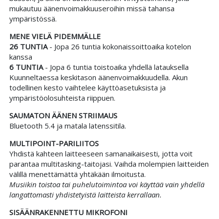
mukautuu äänenvoimakkuuseroihin missä tahansa
ympäristössä.
MENE VIELÄ PIDEMMÄLLE
26 TUNTIA
- Jopa 26 tuntia kokonaissoittoaika kotelon
kanssa
6 TUNTIA
- Jopa 6 tuntia toistoaika yhdellä latauksella
Kuunneltaessa keskitason äänenvoimakkuudella. Akun
todellinen kesto vaihtelee käyttöasetuksista ja
ympäristöolosuhteista riippuen.
SAUMATON ÄÄNEN STRIIMAUS
Bluetooth 5.4 ja matala latenssitila.
MULTIPOINT-PARILIITOS
Yhdistä kahteen laitteeseen samanaikaisesti, jotta voit
parantaa multitasking-taitojasi. Vaihda molempien laitteiden
välillä menettämättä yhtäkään ilmoitusta.
Musiikin toistoa tai puhelutoimintoa voi käyttää vain yhdellä
langattomasti yhdistetyistä laitteista kerrallaan.
SISÄÄNRAKENNETTU MIKROFONI