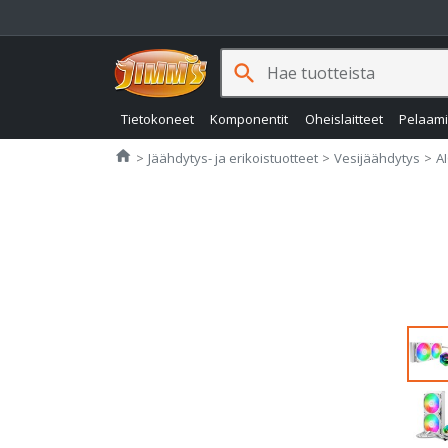
search
Tietokoneet
Komponentit
Oheislaitteet
Pelaam
Jimms.fi
home
Jäähdytys- ja erikoistuotteet
Vesijäähdytys
A