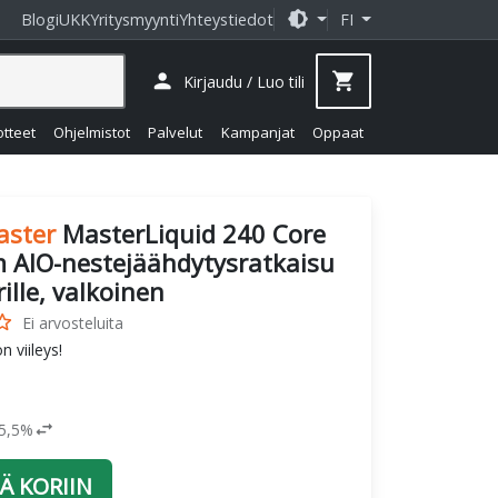
brightness_medium
Blogi
UKK
Yritysmyynti
Yhteystiedot
FI
person
shopping_cart
Kirjaudu / Luo tili
otteet
Ohjelmistot
Palvelut
Kampanjat
Oppaat
aster
MasterLiquid 240 Core
m AIO-nestejäähdytysratkaisu
ille, valkoinen
_border
Ei arvosteluita
 viileys!
swap_horiz
25,5%
Ä KORIIN