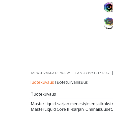
MLW-D24M-A18PA-RW
EAN
4719512154847
Tuotekuvaus
Tuoteturvallisuus
Tuotekuvaus
MasterLiquid-sarjan menestyksen jatkoksi C
MasterLiquid Core II -sarjan. Ominaisuudet