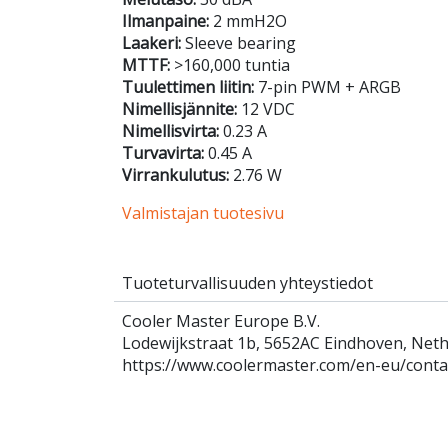
Ilmanpaine:
2 mmH2O
Laakeri:
Sleeve bearing
MTTF:
>160,000 tuntia
Tuulettimen liitin:
7-pin PWM + ARGB
Nimellisjännite:
12 VDC
Nimellisvirta:
0.23 A
Turvavirta:
0.45 A
Virrankulutus:
2.76 W
Valmistajan tuotesivu
Tuoteturvallisuuden yhteystiedot
Cooler Master Europe B.V.
Lodewijkstraat 1b, 5652AC Eindhoven, Net
https://www.coolermaster.com/en-eu/conta