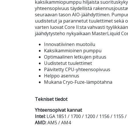
kaksikammiopumppu hiljaista suorituskykyä
yhteensopivuus täydellistä rakennusjoustav
seuraavan tason AIO-jäähdyttimen. Pumpun 
uudistetut ja parannetut tuulettimet sekä 
varten luovat Core II:sta vahvasti tyylikkä
jäähdytysteho nykyaikaan MasterLiquid Core 
Innovatiivinen muotoilu
Kaksikammioinen pumppu
Optimaalinen letkujen pituus
Uudistetut tuulettimet
Päivitetty CPU-yhteensopivuus
Helppo asennus
Mukana Cryo-Fuze-lämpötahna
Tekniset tiedot
Yhteensopivat kannat
Intel:
LGA 1851 / 1700 / 1200 / 1156 / 1155 /
AMD:
AM5 / AM4