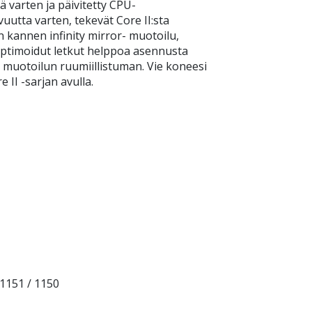
 varten ja päivitetty CPU-
uutta varten, tekevät Core II:sta
kannen infinity mirror- muotoilu,
optimoidut letkut helppoa asennusta
än muotoilun ruumiillistuman. Vie koneesi
II -sarjan avulla.
 1151 / 1150