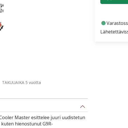
fiber_manual_record
Varastoss
Lähetettävis
TAKUUAIKA 5 vuotta
ooler Master esittelee juuri uudistetun
, kuten hienostunut G9R-