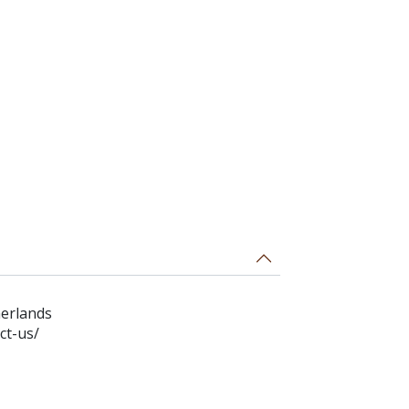
herlands
ct-us/