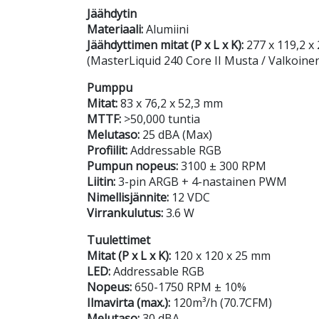
Jäähdytin
Materiaali:
Alumiini
Jäähdyttimen mitat (P x L x K):
277 x 119,2 x
(MasterLiquid 240 Core II Musta / Valkoine
Pumppu
Mitat:
83 x 76,2 x 52,3 mm
MTTF:
>50,000 tuntia
Melutaso:
25 dBA (Max)
Profiilit:
Addressable RGB
Pumpun nopeus:
3100 ± 300 RPM
Liitin:
3-pin ARGB + 4-nastainen PWM
Nimellisjännite:
12 VDC
Virrankulutus:
3.6 W
Tuulettimet
Mitat (P x L x K):
120 x 120 x 25 mm
LED:
Addressable RGB
Nopeus:
650-1750 RPM ± 10%
Ilmavirta (max.):
120m³/h (70.7CFM)
Melutaso:
30 dBA