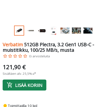
Verbatim
512GB Plectra, 3.2 Gen1 USB-C -
muistitikku, 100/25 MB/s, musta
star_border
star_border
star_border
star_border
star_border
Ei arvosteluita
121,90 €
Sisältäen alv. 25,5%
swap_horiz
add_shopping_cart
LISÄÄ KORIIN
fiber_manual_record
Toimittajilla 10 kpl