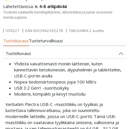
Lähetettävissä:
n. 4-8 arkipäivää
Tuotetta saatavilla toimittajiltamme, lähetettävissä paras arviomme
toimitusajasta.
V30227
EAN
0023942302278
TAKUUAIKA 2 vuotta
Tuotekuvaus
Tuoteturvallisuus
Tuotekuvaus
Yhdistä vaivattomasti moniin laitteisiin, kuten
kannettaviin tietokoneisiin, älypuhelimiin ja tabletteihin,
USB-C-portin avulla
Nopea tiedonsiirtonopeus jopa 100 MB/s
USB 3.2 Gen1 -suorituskyky
Moderni, kompakti ja kevyt muotoilu
Verbatim Plectra USB-C -muistitikku on tyylikäs ja
luotettava tallennusratkaisu, joka on suunniteltu
moderneille laitteille, joissa on USB-C-portti. Tämä USB-
muistitikku on saatavana tyylikkäinä sinisenä, valkoisena ja
mustana, ja sen tallennuskapasiteetti on 64 GB – 512 GB,