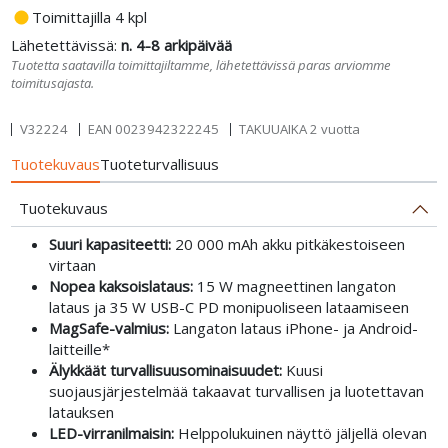
fiber_manual_record
Toimittajilla 4 kpl
Lähetettävissä:
n. 4-8 arkipäivää
Tuotetta saatavilla toimittajiltamme, lähetettävissä paras arviomme
toimitusajasta.
V32224
EAN
0023942322245
TAKUUAIKA 2 vuotta
Tuotekuvaus
Tuoteturvallisuus
Tuotekuvaus
Suuri kapasiteetti:
20 000 mAh akku pitkäkestoiseen
virtaan
Nopea kaksoislataus:
15 W magneettinen langaton
lataus ja 35 W USB-C PD monipuoliseen lataamiseen
MagSafe-valmius:
Langaton lataus iPhone- ja Android-
laitteille*
Älykkäät turvallisuusominaisuudet:
Kuusi
suojausjärjestelmää takaavat turvallisen ja luotettavan
latauksen
LED-virranilmaisin:
Helppolukuinen näyttö jäljellä olevan