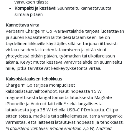
varauksen tilasta
Kompakti ja kestävä:
Suunniteltu kannettavuutta
silmällä pitäen
Kannettava virta
Verbatim Charge ‘n’ Go -varavirtalähde tarjoaa luotettavan
ja suuren kapasiteetin laitteidesi lataamiseen. Se on
täydellinen liikkuville käyttäjille, sillä se tarjoaa riittävästi
virtaa useiden laitteiden lataamiseen ja pitää sinut
yhteydessä pitkän päivän, työmatkan tai ulkoilureissun
aikana. Kevyt mutta kestävä varavirtalähde on suunniteltu
niille, jotka tarvitsevat keskeytyksetöntä virtaa.
Kaksoislatauksen tehokkuus
Charge ‘n’ Go tarjoaa monipuoliset
kaksoislatausvaihtoehdot. Nauti nopeasta 15 W
magneettisesta langattomasta latauksesta MagSafe-
iPhoneille ja Android-laitteille* sekä langallisesta
latauksesta jopa 35 W teholla USB-C PD:n kautta. Olitpa
sitten töissä, matkalla tai seikkailemassa, tämä virtapankki
varmistaa, että laitteesi latautuvat nopeasti ja tehokkaasti.
*Latausteho vaihtelee: iPhone enintään 7,5 W, Android-