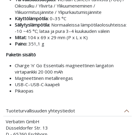
Oikosulku / Ylivirta / Ylikuumeneminen /
Ylikuormitusjännite / Ylipurkautumisjännite
Käyttölämpötila:
0–35 °C
Säilytyslämpötila:
Normaaleissa lämpötilaolosuhteissa:
-10 ~45 °C; lataa ja pura 3–4 kuukauden välein
Mitat:
104 x 69 x 29 mm (P x L x K)
Paino:
351,1 g
Paketin sisältö
Charge ‘n’ Go Essentials magneettinen langaton
virtapankki 20 000 mAh
Magneettinen metallirengas
USB-C–USB-C-kaapeli
Pikaopas
Tuoteturvallisuuden yhteystiedot
Verbatim GmbH
Düsseldorfer Str. 13
D - 65760 Eschborn