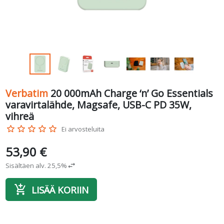
Verbatim
20 000mAh Charge ‘n’ Go Essentials
varavirtalähde, Magsafe, USB-C PD 35W,
vihreä
star_border
star_border
star_border
star_border
star_border
Ei arvosteluita
53,90 €
Sisältäen alv. 25,5%
swap_horiz
add_shopping_cart
LISÄÄ KORIIN