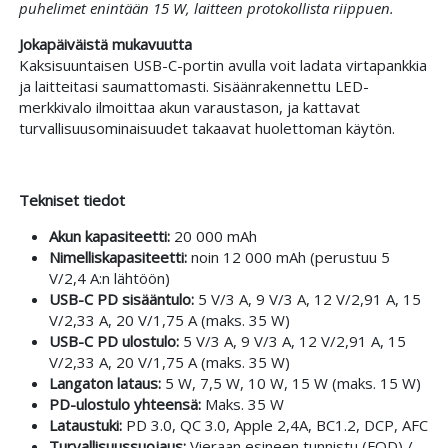
puhelimet enintään 15 W, laitteen protokollista riippuen.
Jokapäiväistä mukavuutta
Kaksisuuntaisen USB-C-portin avulla voit ladata virtapankkia
ja laitteitasi saumattomasti. Sisäänrakennettu LED-
merkkivalo ilmoittaa akun varaustason, ja kattavat
turvallisuusominaisuudet takaavat huolettoman käytön.
Tekniset tiedot
Akun kapasiteetti:
20 000 mAh
Nimelliskapasiteetti:
noin 12 000 mAh (perustuu 5
V/2,4 A:n lähtöön)
USB-C PD sisääntulo:
5 V/3 A, 9 V/3 A, 12 V/2,91 A, 15
V/2,33 A, 20 V/1,75 A (maks. 35 W)
USB-C PD ulostulo:
5 V/3 A, 9 V/3 A, 12 V/2,91 A, 15
V/2,33 A, 20 V/1,75 A (maks. 35 W)
Langaton lataus:
5 W, 7,5 W, 10 W, 15 W (maks. 15 W)
PD-ulostulo yhteensä:
Maks. 35 W
Lataustuki:
PD 3.0, QC 3.0, Apple 2,4A, BC1.2, DCP, AFC
Turvallisuussuojaus:
Vieraan esineen tunnistu (FOD) /