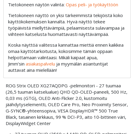
Tietokoneen näytön valinta:
Opas peli- ja työkäyttöön
Tietokoneen näyttö on yksi tärkeimmistä tekijöistä koko
käyttökokemuksen kannalta. Hyvä näyttö tekee
työpäivistä miellyttävämpiä, pelaamisesta sulavampaa ja
viihteen katselusta huomattavasti näyttävämpää.
Koska näyttöä valitessa kannattaa miettiä ennen kaikkea
omaa käyttötarkoitusta, kokosimme tämän oppaan
helpottamaan valintaasi. Mikäli kaipaat apua,
Jimm’sin
asiakaspalvelu
ja myymälän asiantuntijat
auttavat aina mielellään!
ROG Strix OLED XG27AQDPG -pelimonitori - 27 tuumaa
(26,5 tuuman katselualue) QHD QD-OLED-paneeli, 500 Hz,
0,03 ms (GTG), OLED Anti-Flicker 2.0, kustomoitu
jäähdytyselementti, OLED Care Pro, Neo Proximity Sensor,
G-SYNC®-yhteensopiva, VESA DisplayHDR™ 500 True
Black, tasainen kirkkaus, 99 % DCI-P3, aito 10-bittinen väri,
DisplayWidget Center