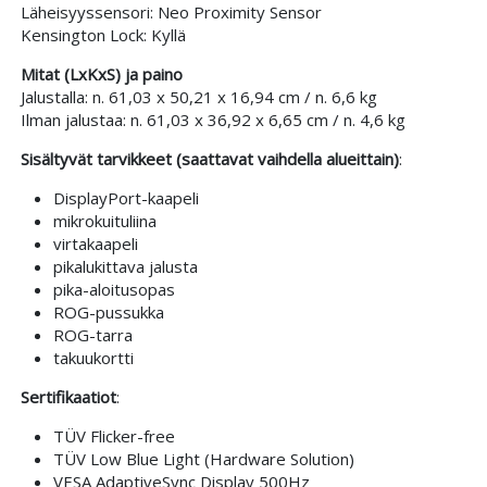
Läheisyyssensori: Neo Proximity Sensor
Kensington Lock: Kyllä
Mitat (LxKxS) ja paino
Jalustalla: n. 61,03 x 50,21 x 16,94 cm / n. 6,6 kg
Ilman jalustaa: n. 61,03 x 36,92 x 6,65 cm / n. 4,6 kg
Sisältyvät tarvikkeet (saattavat vaihdella alueittain)
:
DisplayPort-kaapeli
mikrokuituliina
virtakaapeli
pikalukittava jalusta
pika-aloitusopas
ROG-pussukka
ROG-tarra
takuukortti
Sertifikaatiot
:
TÜV Flicker-free
TÜV Low Blue Light (Hardware Solution)
VESA AdaptiveSync Display 500Hz