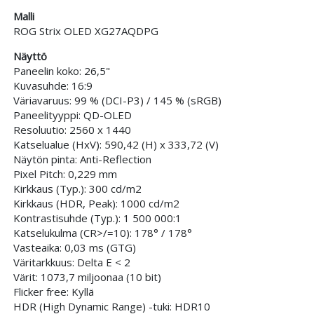
Malli
ROG Strix OLED XG27AQDPG
Näyttö
Paneelin koko: 26,5"
Kuvasuhde: 16:9
Väriavaruus: 99 % (DCI-P3) / 145 % (sRGB)
Paneelityyppi: QD-OLED
Resoluutio: 2560 x 1440
Katselualue (HxV): 590,42 (H) x 333,72 (V)
Näytön pinta: Anti-Reflection
Pixel Pitch: 0,229 mm
Kirkkaus (Typ.): 300 cd/m2
Kirkkaus (HDR, Peak): 1000 cd/m2
Kontrastisuhde (Typ.): 1 500 000:1
Katselukulma (CR>/=10): 178° / 178°
Vasteaika: 0,03 ms (GTG)
Väritarkkuus: Delta E < 2
Värit: 1073,7 miljoonaa (10 bit)
Flicker free: Kyllä
HDR (High Dynamic Range) -tuki: HDR10