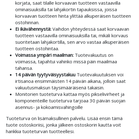
korjata, saat tilalle korvaavan tuotteen vastaavilla
ominaisuuksilla tai lahjakortin tapauksissa, joissa
korvaavan tuotteen hinta ylittää alkuperäisen tuotteen
ostohinnan.
Ei ikävähennystä:
Vaihdon yhteydessä saat korvaavan
tuotteen vastaavilla ominaisuuksilla tai, mikäli korvaus
suoritetaan lahjakortilla, sen arvo vastaa alkuperäisen
tuotteen ostohintaa.
Voimassa ympäri maailman:
Tuotevakuutus on
voimassa, tapahtui vahinko missä päin maailmaa
tahansa.
14 päivän tyytyväisyystakuu
Tuotevakuutuksen voi
irtisanoa ensimmäisten 14 päivän aikana, jolloin saat
vakuutusmaksun täysimääräisenä takaisin.
Monitorien tuoteturva kattaa myös pikselivirheet ja
komponenteille tuoteturva tarjoaa 30 päivän suojan
asennus- ja kokoamisvahingoille
Tuoteturva on lisämaksullinen palvelu. Lisää ensin tämä
tuote ostoskoriisi, jonka jälkeen ostoskorin kautta voit
hankkia tuoteturvan tuotteellesi.