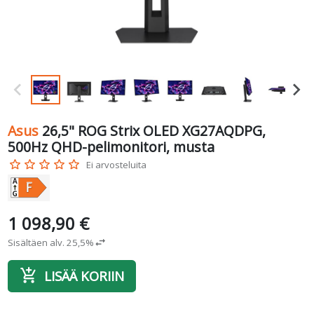
Asus
26,5" ROG Strix OLED XG27AQDPG,
500Hz QHD-pelimonitori, musta
star_border
star_border
star_border
star_border
star_border
Ei arvosteluita
1 098,90 €
Sisältäen alv. 25,5%
swap_horiz
add_shopping_cart
LISÄÄ KORIIN