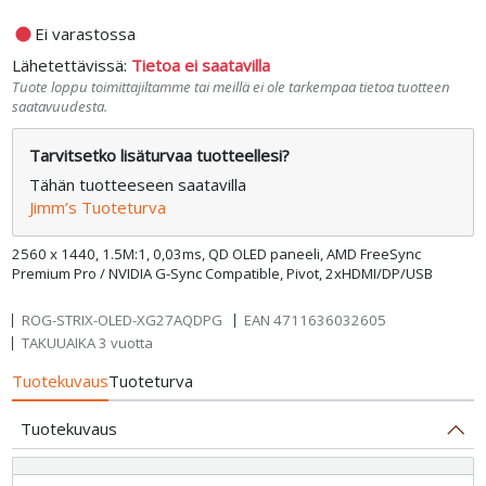
fiber_manual_record
Ei varastossa
Lähetettävissä:
Tietoa ei saatavilla
Tuote loppu toimittajiltamme tai meillä ei ole tarkempaa tietoa tuotteen
saatavuudesta.
Tarvitsetko lisäturvaa tuotteellesi?
Tähän tuotteeseen saatavilla
Jimm’s Tuoteturva
2560 x 1440, 1.5M:1, 0,03ms, QD OLED paneeli, AMD FreeSync
Premium Pro / NVIDIA G-Sync Compatible, Pivot, 2xHDMI/DP/USB
ROG-STRIX-OLED-XG27AQDPG
EAN
4711636032605
TAKUUAIKA 3 vuotta
Tuotekuvaus
Tuoteturva
Tuotekuvaus