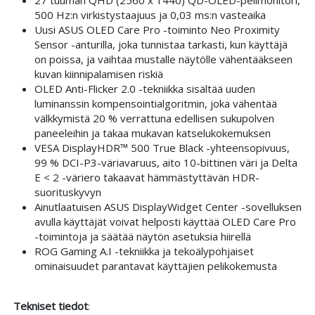
27 tuuman QHD (2560 x 1440) QD-OLED-pelimonitori,
500 Hz:n virkistystaajuus ja 0,03 ms:n vasteaika
Uusi ASUS OLED Care Pro -toiminto Neo Proximity
Sensor -anturilla, joka tunnistaa tarkasti, kun käyttäjä
on poissa, ja vaihtaa mustalle näytölle vähentääkseen
kuvan kiinnipalamisen riskiä
OLED Anti-Flicker 2.0 -tekniikka sisältää uuden
luminanssin kompensointialgoritmin, joka vähentää
välkkymistä 20 % verrattuna edellisen sukupolven
paneeleihin ja takaa mukavan katselukokemuksen
VESA DisplayHDR™ 500 True Black -yhteensopivuus,
99 % DCI-P3-väriavaruus, aito 10-bittinen väri ja Delta
E < 2 -väriero takaavat hämmästyttävän HDR-
suorituskyvyn
Ainutlaatuisen ASUS DisplayWidget Center -sovelluksen
avulla käyttäjät voivat helposti käyttää OLED Care Pro
-toimintoja ja säätää näytön asetuksia hiirellä
ROG Gaming A.I -tekniikka ja tekoälypohjaiset
ominaisuudet parantavat käyttäjien pelikokemusta
Tekniset tiedot
: