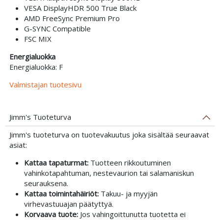
VESA DisplayHDR 500 True Black
AMD FreeSync Premium Pro
G-SYNC Compatible
FSC MIX
Energialuokka
Energialuokka: F
Valmistajan tuotesivu
Jimm's Tuoteturva
Jimm's tuoteturva on tuotevakuutus joka sisältää seuraavat
asiat:
Kattaa tapaturmat:
Tuotteen rikkoutuminen
vahinkotapahtuman, nestevaurion tai salamaniskun
seurauksena.
Kattaa toimintahäiriöt:
Takuu- ja myyjän
virhevastuuajan päätyttyä.
Korvaava tuote:
Jos vahingoittunutta tuotetta ei